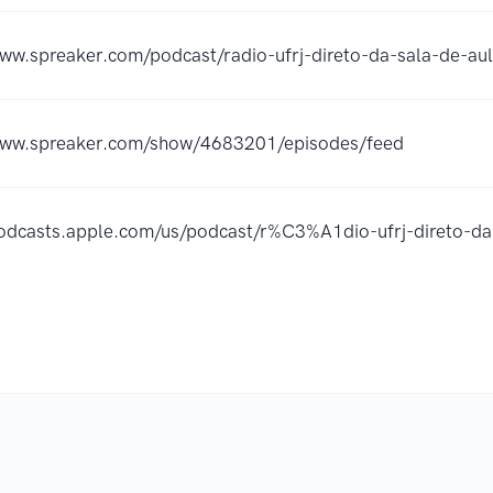
www.spreaker.com/podcast/radio-ufrj-direto-da-sala-de-a
www.spreaker.com/show/4683201/episodes/feed
podcasts.apple.com/us/podcast/r%C3%A1dio-ufrj-direto-d