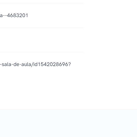
ula--4683201
a-sala-de-aula/id1542028696?