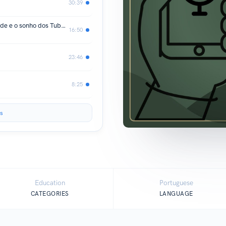
30:39
Histórias por Trás da Copa: Cabo Verde e o sonho dos Tubarões Azuis
16:50
23:46
8:25
s
Education
Portuguese
CATEGORIES
LANGUAGE