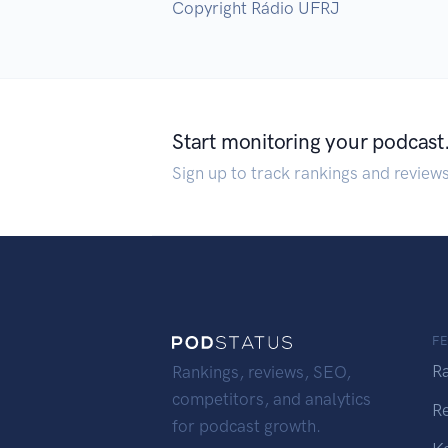
Copyright Rádio UFRJ
Start monitoring your podcast
Sign up to track rankings and review
F
R
Rankings, reviews, SEO,
competitors, and analytics
R
for podcast growth.