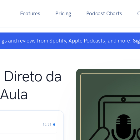
Features
Pricing
Podcast Charts
ngs and reviews from Spotify, Apple Podcasts, and more.
Si
J
 Direto da
 Aula
15:31