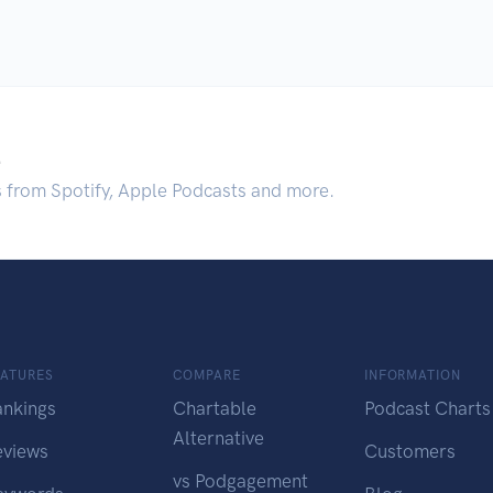
.
s from Spotify, Apple Podcasts and more.
EATURES
COMPARE
INFORMATION
ankings
Chartable
Podcast Charts
Alternative
eviews
Customers
vs Podgagement