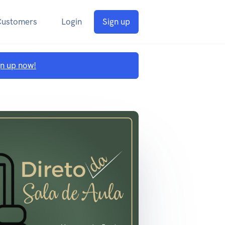
Customers
Login
Sign up
gn up now!