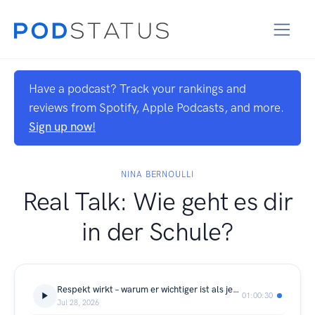
Have a podcast? Track your rankings and
reviews from Spotify, Apple Podcasts, and more.
Sign up now!
NINA BERNOULLI
Real Talk: Wie geht es dir
in der Schule?
Respekt wirkt – warum er wichtiger ist als jede Regel. Ein Gespräch mit Daniel Wächtler
01:00:30
Jul 28, 2026