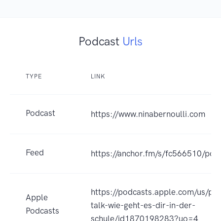
Podcast
Urls
TYPE
LINK
Podcast
https://www.ninabernoulli.com
Feed
https://anchor.fm/s/fc566510/pod
https://podcasts.apple.com/us/pod
Apple
talk-wie-geht-es-dir-in-der-
Podcasts
schule/id1870198283?uo=4