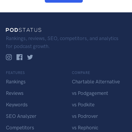
Rankings, reviews, SEO, competitors, and analytics
for podcast growth.
FEATURES
COMPARE
Rankings
Chartable Alternative
Reviews
vs Podgagement
Keywords
vs Podkite
SEO Analyzer
vs Podrover
Competitors
vs Rephonic