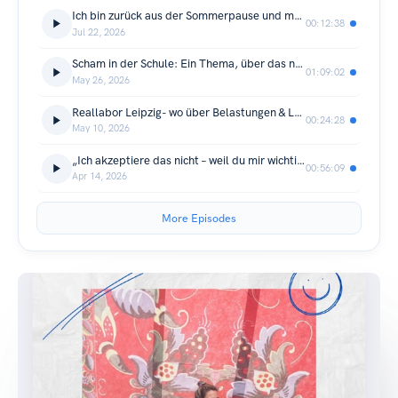
Ich bin zurück aus der Sommerpause und möchte dir herzlich Danke sagen!
00:12:38
Jul 22, 2026
Scham in der Schule: Ein Thema, über das noch immer zu wenig gesprochen wird |mit Heidemarie Brosche
01:09:02
May 26, 2026
Reallabor Leipzig- wo über Belastungen & Leid in unseren Schulen gesprochen wird &neue Wege entstehen.Mit Ute Puder
00:24:28
May 10, 2026
„Ich akzeptiere das nicht – weil du mir wichtig bist.“ Neue Autorität praxisnah erklärt mit Andrea Muchenberger
00:56:09
Apr 14, 2026
More Episodes