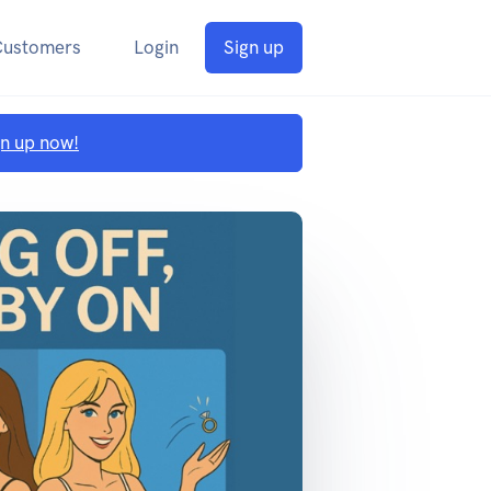
Customers
Login
Sign up
gn up now!