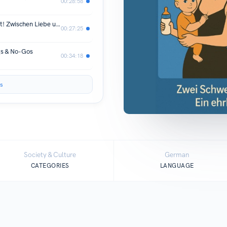
00:28:58
Dein Umfeld mag deinen Partner nicht! Zwischen Liebe und Loyalität
00:27:25
gs & No-Gos
00:34:18
s
Society & Culture
German
CATEGORIES
LANGUAGE