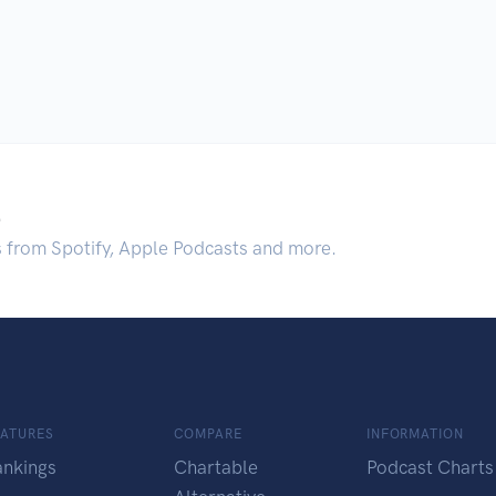
.
s from Spotify, Apple Podcasts and more.
EATURES
COMPARE
INFORMATION
ankings
Chartable
Podcast Charts