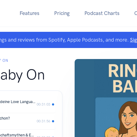
Features
Pricing
Podcast Charts
ngs and reviews from Spotify, Apple Podcasts, and more.
Si
Y ON
Baby On
Blumen bringen nichts, wenn es nicht deine Love Language ist.
00:31:03
schon?
00:31:56
2:0 – Zwei Kinder vs. null: Schwangerschaftsmythen & Emotionen