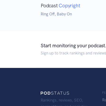
Podcast
Copyright
Ring Off, Baby On
Start monitoring your podcast
Sign up to track rankings and review
F
R
Rankings, reviews, SEO,