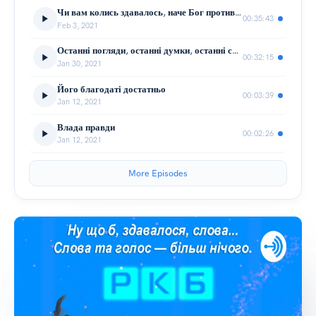
Чи вам колись здавалось, наче Бог противиться вам?
00:35:43
Feb 3, 2021
Останні погляди, останні думки, останні слова
00:32:15
Jan 30, 2021
Його благодаті достатньо
00:03:39
Jan 12, 2021
Влада правди
00:02:26
Jan 12, 2021
More Episodes