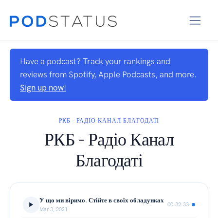
Have a podcast? Track your rankings and
reviews from Spotify, Apple Podcasts, and more.
Sign up now!
РКБ - РАДІО КАНАЛ БЛАГОДАТІ
РКБ - Радіо Канал
Благодаті
У що ми віримо. Стійте в своїх обладунках
00:32:33
Mar 3, 2021