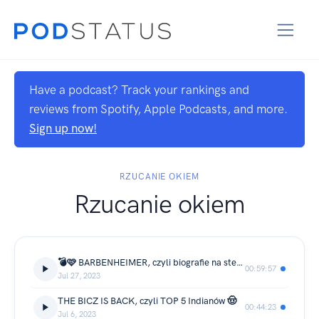
Have a podcast? Track your rankings and
reviews from Spotify, Apple Podcasts, and more.
Sign up now!
RZUCANIE OKIEM
Rzucanie okiem
💣🩷 BARBENHEIMER, czyli biografie na sterydach
00:59:57
Jul 27, 2023
THE BICZ IS BACK, czyli TOP 5 Indianów 🤠
00:44:23
Jul 6, 2023