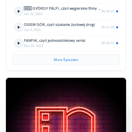
🇭🇺 GYÖRGY PÁLFI, czyli węgierskie filmy o Polsce i Polakach
00:39:27
Jun 22, 2023
OSIEM GÓR, czyli szukanie życiowej drogi
00:41:25
Jun 5, 2023
FANFIK, czyli jednoodcinkowy serial
00:38:01
May 29, 2023
More Episodes