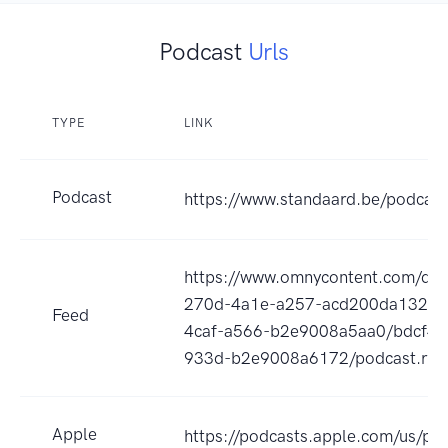
Podcast
Urls
TYPE
LINK
Podcast
https://www.standaard.be/podcast
https://www.omnycontent.com/d/p
270d-4a1e-a257-acd200da1324/
Feed
4caf-a566-b2e9008a5aa0/bdcf4b
933d-b2e9008a6172/podcast.rss
Apple
https://podcasts.apple.com/us/pod