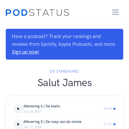
Have a podcast? Track your rankings and
reviews from Spotify, Apple Podcasts, and more.
Sign up now!
DE STANDAARD
Salut James
Aflevering 6 | De koets
29:09
Jun 24, 2025
Aflevering 5 | De roep van de sirene
27:37
Jun 17, 2025