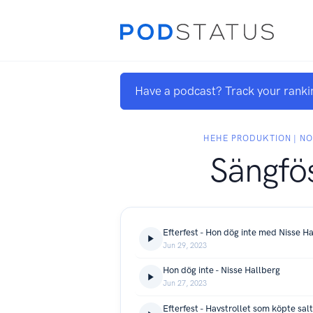
Have a podcast? Track your ranki
HEHE PRODUKTION | NO
Sängfö
Efterfest - Hon dög inte med Nisse H
Jun 29, 2023
Hon dög inte - Nisse Hallberg
Jun 27, 2023
Efterfest - Havstrollet som köpte sal