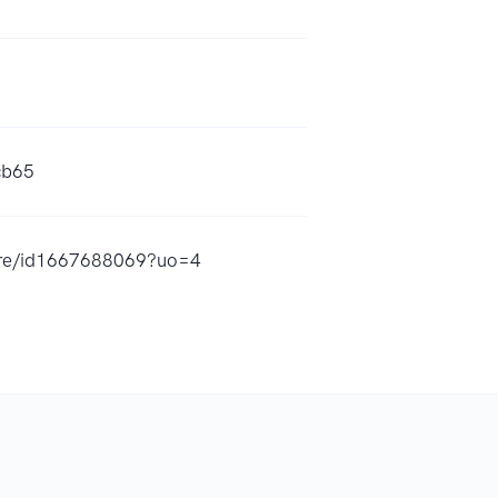
cb65
are/id1667688069?uo=4