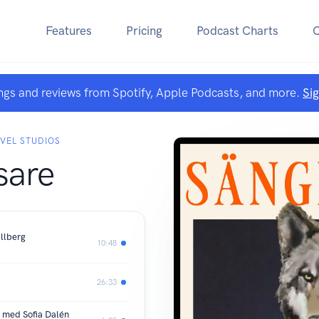
Features
Pricing
Podcast Charts
ngs and reviews from Spotify, Apple Podcasts, and more.
Si
VEL STUDIOS
sare
allberg
10:48
26:33
t med Sofia Dalén