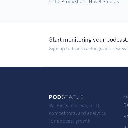
Hehe Produktion | Novel Studios
Start monitoring your podcast
Sign up to track rankings and review
F
R
Rankings, reviews, SEO,
competitors, and analytics
R
for podcast growth.
K