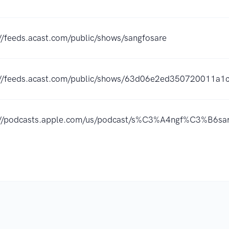
//feeds.acast.com/public/shows/sangfosare
://feeds.acast.com/public/shows/63d06e2ed350720011a1
://podcasts.apple.com/us/podcast/s%C3%A4ngf%C3%B6s