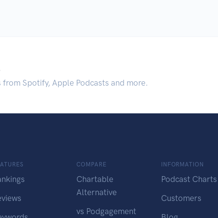
.
s from Spotify, Apple Podcasts and more.
EATURES
COMPARE
INFORMATION
ankings
Chartable
Podcast Charts
Alternative
eviews
Customers
vs Podgagement
eywords
Blog