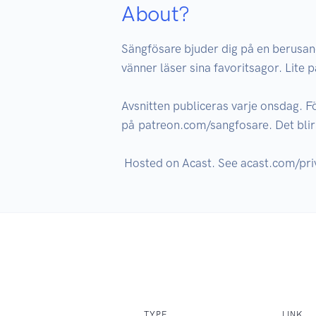
About?
Sängfösare bjuder dig på en berusan
vänner läser sina favoritsagor. Lite på
Avsnitten publiceras varje onsdag. För 
på patreon.com/sangfosare. Det blir e
TYPE
LINK