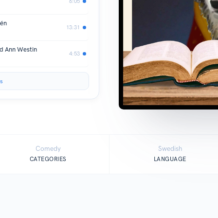
6:05
lén
13:31
ed Ann Westin
4:53
s
Comedy
Swedish
CATEGORIES
LANGUAGE