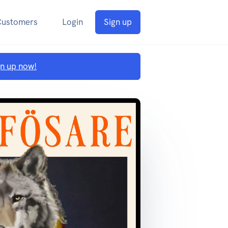
Customers
Login
Sign up
gn up now!