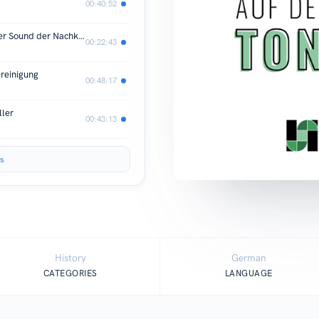
00:40:52
Pilotfolge: „Würstchen mit Salat“ – Der Sound der Nachkriegszeit
00:22:43
reinigung
00:48:17
ller
00:43:13
s
History
German
CATEGORIES
LANGUAGE