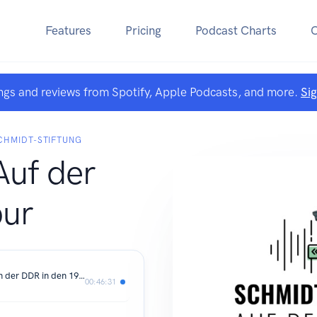
Features
Pricing
Podcast Charts
ngs and reviews from Spotify, Apple Podcasts, and more.
Si
CHMIDT-STIFTUNG
Auf der
ur
Anpassung und Aufbegehren: Musik in der DDR in den 1970er- und 1980er-Jahren
00:46:31