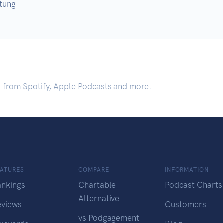
tung
.
s from Spotify, Apple Podcasts and more.
EATURES
COMPARE
INFORMATION
ankings
Chartable
Podcast Charts
Alternative
eviews
Customers
vs Podgagement