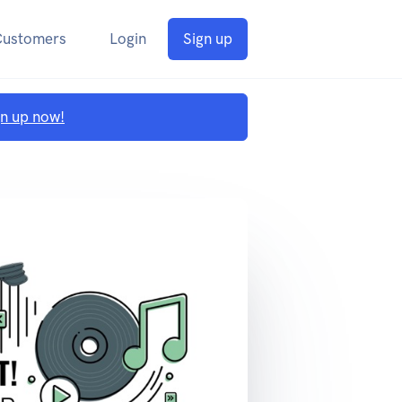
Customers
Login
Sign up
gn up now!