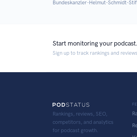
Bundeskanzler-Helmut-Schmidt-Stif
Start monitoring your podcast
Sign up to track rankings and review
F
R
Rankings, reviews, SEO,
competitors, and analytics
R
for podcast growth.