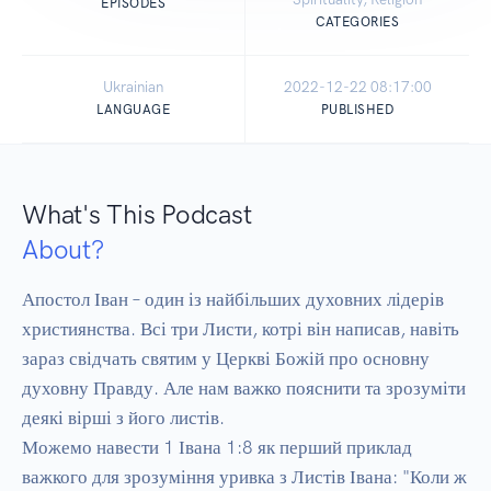
EPISODES
CATEGORIES
Ukrainian
2022-12-22 08:17:00
LANGUAGE
PUBLISHED
What's This Podcast
About?
Апостол Іван – один із найбільших духовних лідерів 
християнства. Всі три Листи, котрі він написав, навіть 
зараз свідчать святим у Церкві Божій про основну 
духовну Правду. Але нам важко пояснити та зрозуміти 
деякі вірші з його листів.

Можемо навести 1 Івана 1:8 як перший приклад 
важкого для зрозуміння уривка з Листів Івана: "Коли ж 