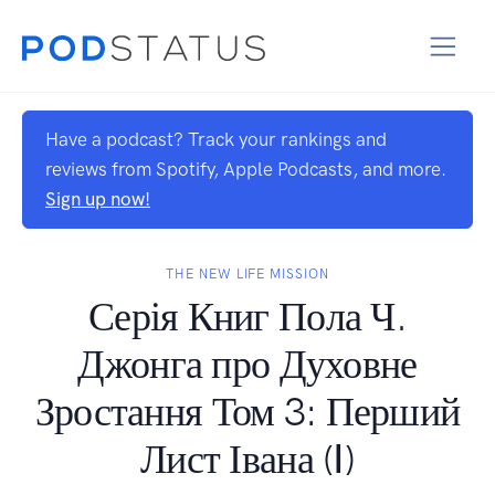
Have a podcast? Track your rankings and
reviews from Spotify, Apple Podcasts, and more.
Sign up now!
THE NEW LIFE MISSION
Серія Книг Пола Ч.
Джонга про Духовне
Зростання Том 3: Перший
Лист Івана (Ⅰ)