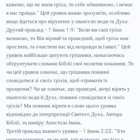
кажемо, що не маєм гріха, то себе обманюємо, і немає 
в нас правди." Цей уривок важко зрозуміти, особливо 
якщо йдеться про віруючих у євангеліє води та Духа.

Другий приклад – 1 Івана 1:9: "Коли ми свої гріхи 
визнаємо, то Він вірний та праведний, щоб гріхи нам 
простити, та очистити нас від неправди всілякої." Цей 
уривок найбільше цитують грішники, намагаючись 
обґрунтувати словами Біблії свої молитви покаяння. То 
чи цей уривок означає, що грішники повинні 
сповідатися зі своїх гріхів, щоб отримати їх 
прощення? Чи це означає, що праведні, котрі вірять у 
євангеліє води й Духа, повинні сповідатися зі своїх 
гріхів? Ми повинні вірити в слово цього уривка 
відповідно до інтерпретації Святого Духа, Автора 
Біблії, та наміру Апостола Івана.

Третій приклад важкого уривка – 1 Івана 2:22: "Хто 
неправдомовець, як не той, хто відкидає, що Ісус є 