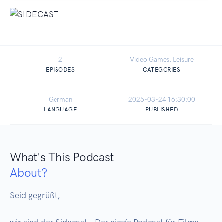
2
Video Games, Leisure
EPISODES
CATEGORIES
German
2025-03-24 16:30:00
LANGUAGE
PUBLISHED
What's This Podcast
About?
Seid gegrüßt,

wir sind der Sidecast – Der nice’e Podcast für Filme, 