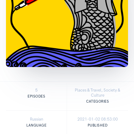
5
Places & Travel, Society &
Culture
EPISODES
CATEGORIES
Russian
2021-01-02 08:53:00
LANGUAGE
PUBLISHED