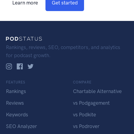
Learn more
Get started
Rankings, reviews, SEO, competitors, and analytics
for podcast growth.
FEATURES
COMPARE
Rankings
Chartable Alternative
Reviews
vs Podgagement
Keywords
vs Podkite
SEO Analyzer
vs Podrover