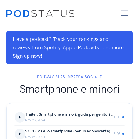
Have a podcast? Track your rankings and
reviews from Spotify, Apple Podcasts, and more.
Sign up now!
EDUWAY SLRS IMPRESA SOCIALE
Smartphone e minori
Trailer. Smartphone e minori: guida per genitori consapevoli
1:08
Nov 23, 2024
S1E1.Cos'è lo smartphone (per un adolescente)
13:03
Nov 24, 2024