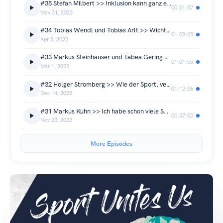
#35 Stefan Milbert >> Inklusion kann ganz einfach sein! <<
00:51:57
May 31, 2023
#34 Tobias Wendl und Tobias Arlt >> Wichtig ist, ein starkes Team hinter sich zu haben! <<
01:08:05
Apr 5, 2023
#33 Markus Steinhauser und Tabea Gering >> Gemeinsam mehr erreichen! <<
01:01:55
Mar 1, 2023
#32 Holger Stromberg >> Wie der Sport, verbindet auch das Essen uns Menschen <<
01:12:06
Dec 14, 2022
#31 Markus Kuhn >> Ich habe schon viele Spiele miterlebt, aber das in München war ganz besonders! <<
00:37:03
Nov 23, 2022
More Episodes