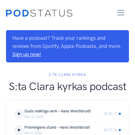
Have a podcast? Track your rankings and
reviews from Spotify, Apple Podcasts, and more.
Sign up now!
S:TA CLARA KYRKA
S:ta Clara kyrkas podcast
Guds mäktiga verk – Hans Weichbrodt
00:30:17
Mar 23, 2025
Prövningens stund – Hans Weichbrodt
00:27:34
Mar 9, 2025