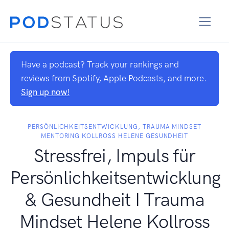
Have a podcast? Track your rankings and
reviews from Spotify, Apple Podcasts, and more.
Sign up now!
PERSÖNLICHKEITSENTWICKLUNG, TRAUMA MINDSET
MENTORING KOLLROSS HELENE GESUNDHEIT
Stressfrei, Impuls für
Persönlichkeitsentwicklung
& Gesundheit I Trauma
Mindset Helene Kollross