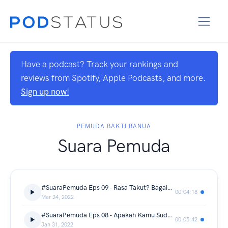
Have a podcast? Track your rankings and
reviews from Spotify, Apple Podcasts, and more.
Sign up now!
PEMUDA BAKTI BANUA
Suara Pemuda
#SuaraPemuda Eps 09 - Rasa Takut? Bagaimana Cara Mengatasinya?
00:04:18
Mar 24, 2022
#SuaraPemuda Eps 08 - Apakah Kamu Sudah Siap untuk Berkomitmen?
00:05:42
Jan 31, 2022