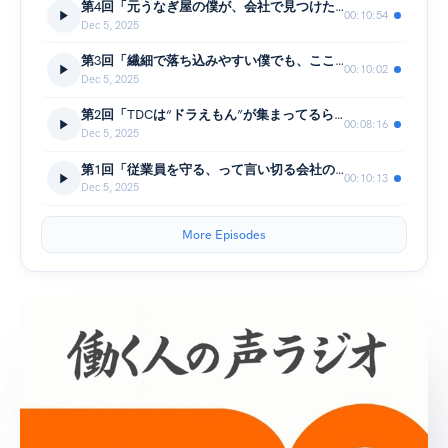
第4回「元うなぎ屋の僕が、会社で見つけた意外な景色。」 （ゲスト：若手社員・工藤優人）
00:10:54
Dec 5, 2025
第3回「繊細で落ち込みやすい僕でも、ここで働けてる理由。」 （ゲスト：物流事業部 管理主任・加藤秀明）
00:10:02
Dec 5, 2025
第2回「TDCは“ドラえもん”が集まってるらしい。」 （ゲスト：物流事業部長・天下谷勝弘）
00:08:16
Dec 5, 2025
第1回「従業員を守る、って言い切る会社の話。」 （ゲスト：取締役・瀧英夫）
00:10:13
Dec 5, 2025
More Episodes