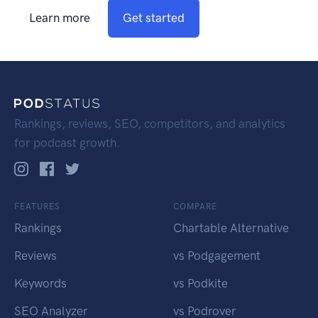
Learn more
Get started
Rankings, reviews, SEO, competitors, and analytics
for podcast growth.
FEATURES
COMPARE
Rankings
Chartable Alternative
Reviews
vs Podgagement
Keywords
vs Podkite
SEO Analyzer
vs Podrover