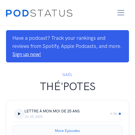
Have a podcast? Track your rankings and
reviews from Spotify, Apple Podcasts, and more.
Sign up now!
GAËL
THÉ'POTES
LETTRE À MON MOI DE 25 ANS
6:56
Jul 25, 2025
More Episodes