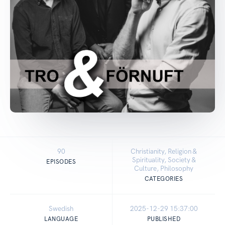
90
Christianity, Religion &
Spirituality, Society &
EPISODES
Culture, Philosophy
CATEGORIES
Swedish
2025-12-29 15:37:00
LANGUAGE
PUBLISHED