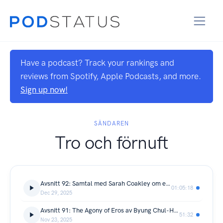
Have a podcast? Track your rankings and
reviews from Spotify, Apple Podcasts, and more.
Sign up now!
SÄNDAREN
Tro och förnuft
Avsnitt 92: Samtal med Sarah Coakley om evolution, samarbete och teologi
01:05:18
Dec 29, 2025
Avsnitt 91: The Agony of Eros av Byung Chul-Han (Del 1 av 2)
51:32
Nov 23, 2025