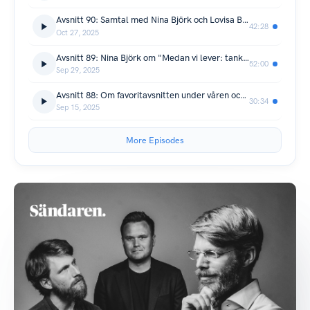
Avsnitt 90: Samtal med Nina Björk och Lovisa Bergdahl
42:28
Oct 27, 2025
Avsnitt 89: Nina Björk om "Medan vi lever: tankar om existensen"
52:00
Sep 29, 2025
Avsnitt 88: Om favoritavsnitten under våren och planerna för hösten.
30:34
Sep 15, 2025
More Episodes