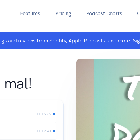
Features
Pricing
Podcast Charts
ngs and reviews from Spotify, Apple Podcasts, and more.
Si
 mal!
00:02:39
00:05:41