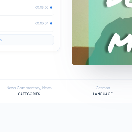
00:08:05
00:00:34
s
News Commentary, News
German
CATEGORIES
LANGUAGE