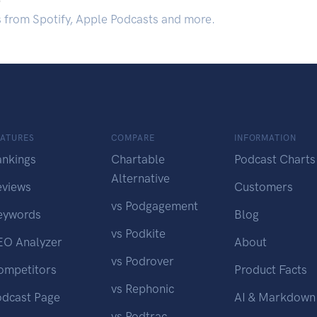
s from Spotify, Apple Podcasts and more.
EATURES
COMPARE
INFORMATION
ankings
Chartable
Podcast Charts
Alternative
eviews
Customers
vs Podgagement
eywords
Blog
vs Podkite
EO Analyzer
About
vs Podrover
ompetitors
Product Facts
vs Rephonic
odcast Page
AI & Markdown
vs Podtrac