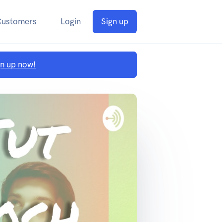
Customers
Login
Sign up
gn up now!