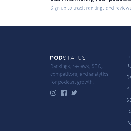
Sign up to track rankings and review
F
R
Rankings, reviews, SEO,
competitors, and analytics
R
for podcast growth.
K
S
C
P