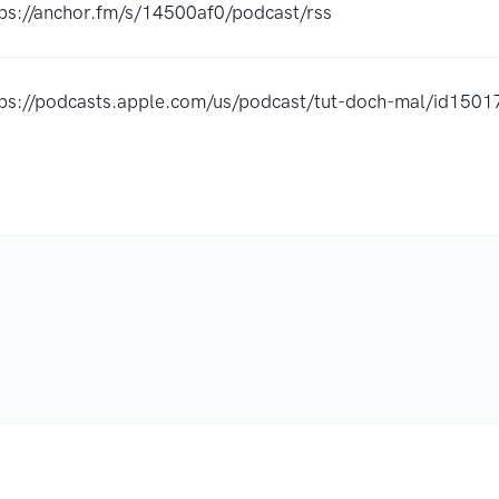
tps://anchor.fm/s/14500af0/podcast/rss
tps://podcasts.apple.com/us/podcast/tut-doch-mal/id15
.