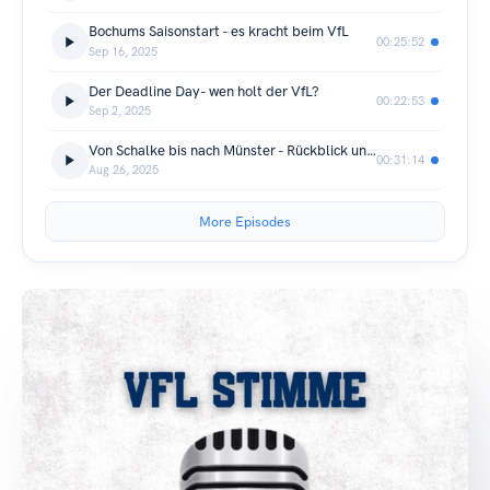
Bochums Saisonstart - es kracht beim VfL
00:25:52
Sep 16, 2025
Der Deadline Day- wen holt der VfL?
00:22:53
Sep 2, 2025
Von Schalke bis nach Münster - Rückblick und Vorschau
00:31:14
Aug 26, 2025
More Episodes