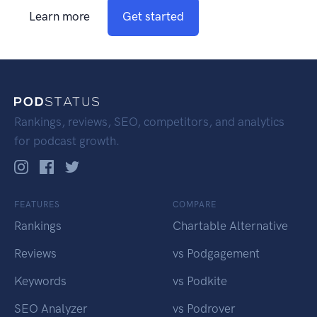
Learn more
Get started
Rankings, reviews, SEO, competitors, and analytics
for podcast growth.
FEATURES
COMPARE
Rankings
Chartable Alternative
Reviews
vs Podgagement
Keywords
vs Podkite
SEO Analyzer
vs Podrover