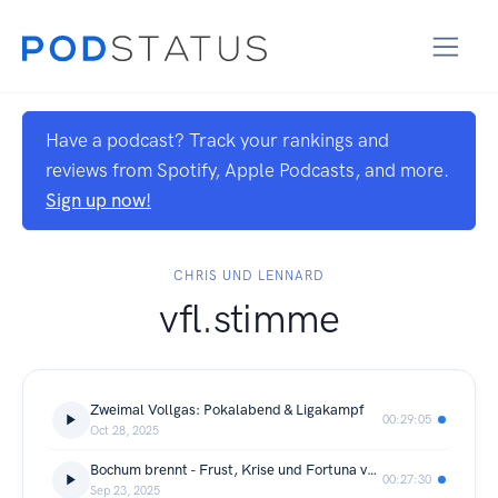
Have a podcast? Track your rankings and
reviews from Spotify, Apple Podcasts, and more.
Sign up now!
CHRIS UND LENNARD
vfl.stimme
Zweimal Vollgas: Pokalabend & Ligakampf
00:29:05
Oct 28, 2025
Bochum brennt - Frust, Krise und Fortuna vor der Brust
00:27:30
Sep 23, 2025