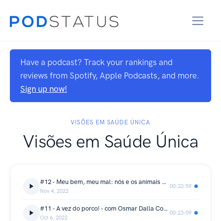
Have a podcast? Track your rankings and
reviews from Spotify, Apple Podcasts, and more.
Sign up now!
VISÕES EM SAÚDE ÚNICA
Visões em Saúde Única
#12 - Meu bem, meu mal: nós e os animais de estimação - com Ceres Faraco
00:33:59
Nov 4, 2022
#11 - A vez do porco! - com Osmar Dalla Costa e Vivian Feddern
00:23:09
Oct 6, 2022