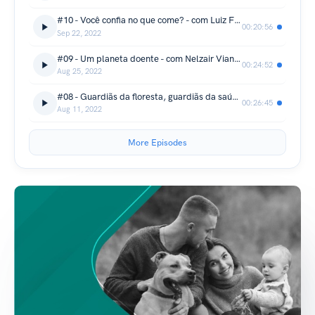
#10 - Você confia no que come? - com Luiz Freitas
00:20:56
Sep 22, 2022
#09 - Um planeta doente - com Nelzair Vianna
00:24:52
Aug 25, 2022
#08 - Guardiãs da floresta, guardiãs da saúde - com Joici Mandulão e Tatipeppé
00:26:45
Aug 11, 2022
More Episodes