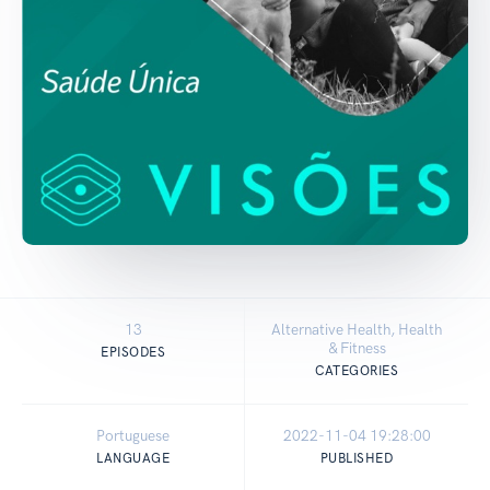
13
Alternative Health, Health
& Fitness
EPISODES
CATEGORIES
Portuguese
2022-11-04 19:28:00
LANGUAGE
PUBLISHED