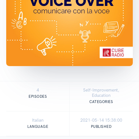
4
Self-Improvement,
Education
EPISODES
CATEGORIES
Italian
2021-05-14 15:38:00
LANGUAGE
PUBLISHED