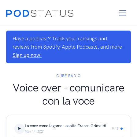
Have a podcast? Track your rankings and
reviews from Spotify, Apple Podcasts, and more.
Sign up now!
CUBE RADIO
Voice over - comunicare
con la voce
La voce come legame - ospite Franca Grimaldi
9:18
May 14, 2021