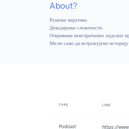
About?
Рушење наратива.

Декодирање сложености.

Откривање неиспричаних људских при
Ми не само да истражујемо историју
TYPE
LINK
Podcast
https://ww