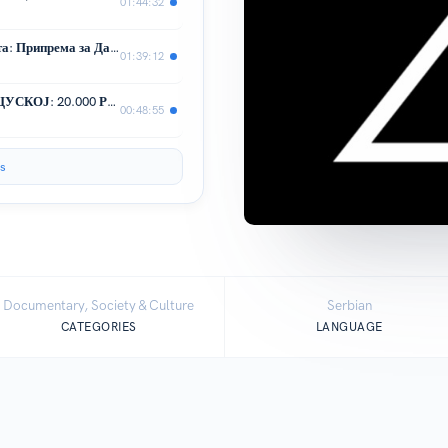
01:44:32
Највећа обмана Другог светског рата: Припрема за Дан Д - Операција Фортитид.
01:39:12
НАЈСУРОВНИЈИ ЏЕЛАТ У ФРАНЦУСКОЈ: 20.000 Робеспјерових жртава
00:48:55
s
Documentary, Society & Culture
Serbian
CATEGORIES
LANGUAGE