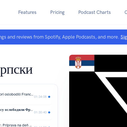
Features
Pricing
Podcast Charts
ngs and reviews from Spotify, Apple Podcasts, and more.
Si
рпски
Francúzsky odpor: Tajní hrdinovia, ktorí oslobodili Francúzsko spod nacistickej okupácie | Dokument o 2. svetovej vojne
01:34:08
Француски отпор: Тајни хероји који су ослободили Француску од нацистичке окупације | Документарни филм о Другом светском рату
01:30:40
Najväčší podvod druhej svetovej vojny: Príprava na deň D - operácia Fortitude.