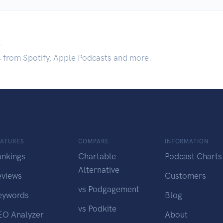
.
s from Spotify, Apple Podcasts and more.
EATURES
COMPARE
INFORMATION
ankings
Chartable
Podcast Charts
Alternative
eviews
Customers
vs Podgagement
eywords
Blog
vs Podkite
EO Analyzer
About