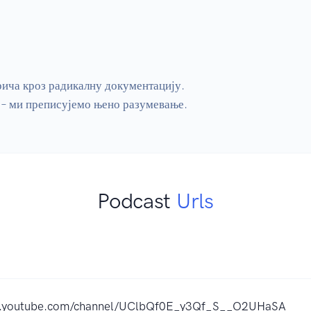
ча кроз радикалну документацију.

 – ми преписујемо њено разумевање.
Podcast
Urls
w.youtube.com/channel/UClbQf0E_y3Qf_S__O2UHaSA