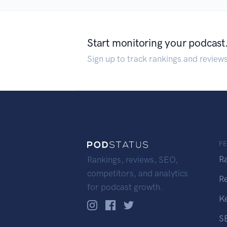
Start monitoring your podcast
Sign up to track rankings and review
F
R
Rankings, reviews, SEO,
competitors, and analytics
R
for podcast growth.
K
S