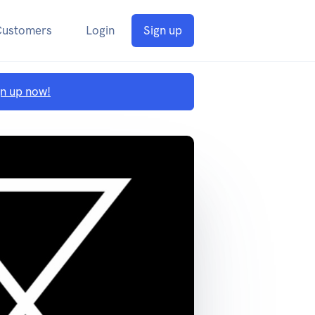
Customers
Login
Sign up
gn up now!