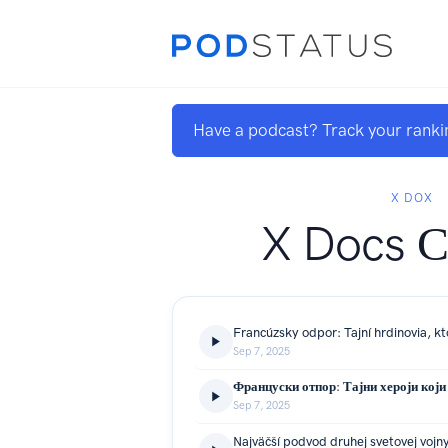
Have a podcast? Track your ranki
X DOX
X Docs С
Sep 7, 2025
Sep 7, 2025