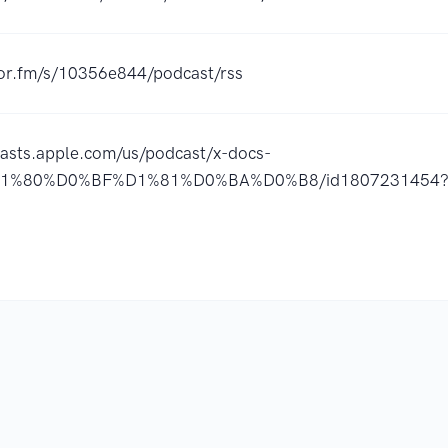
hor.fm/s/10356e844/podcast/rss
casts.apple.com/us/podcast/x-docs-
1%80%D0%BF%D1%81%D0%BA%D0%B8/id1807231454?