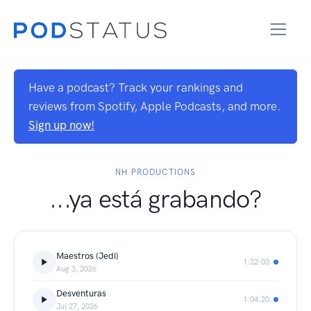
Have a podcast? Track your rankings and
reviews from Spotify, Apple Podcasts, and more.
Sign up now!
NH PRODUCTIONS
...ya está grabando?
Maestros (Jedi)
1:32:03
Aug 3, 2026
Desventuras
1:04:20
Jul 27, 2026