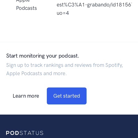
est%C3%A1-grabando/id1815671
Podcasts
uo=4
Start monitoring your podcast.
Sign up to track rankings and reviews from Spotify,
Apple Podcasts and more.
Learn more
Get started