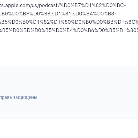
asts.apple.com/us/podcast/%D0%B7%D1%82%D0%BC-
%B0%D0%BF%D0%B8%D1%81%D0%BA%D0%B8-
%B5%D0%B0%D1%82%D1%80%D0%B0%D0%BB%D1%8C
B5%D0%BD%D0%B5%D0%B4%D0%B6%D0%B5%D1%80%D
 права защищены.