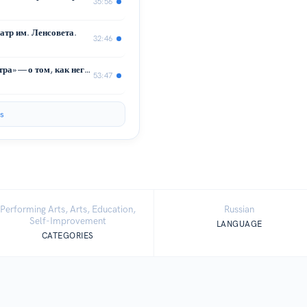
35:56
атр им. Ленсовета.
32:46
Директор и помреж «Городского театра» — о том, как негос театру в России жить хорошо.
53:47
s
Performing Arts, Arts, Education,
Russian
Self-Improvement
LANGUAGE
CATEGORIES