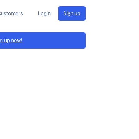
Customers
Login
Sign up
gn up now!