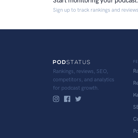
Start monitoring your podcast
Sign up to track rankings and review
F
R
Rankings, reviews, SEO,
competitors, and analytics
R
for podcast growth.
K
S
C
P