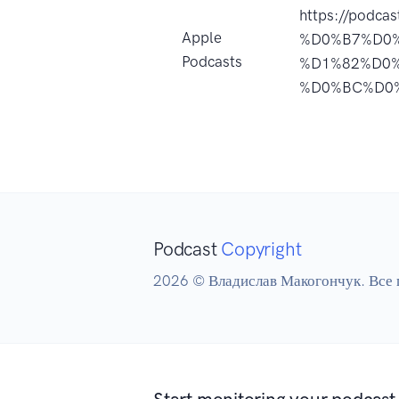
https://podc
Apple
%D0%B7%D0
Podcasts
%D1%82%D0
%D0%BC%D0%
Podcast
Copyright
2026 © Владислав Макогончук. Все