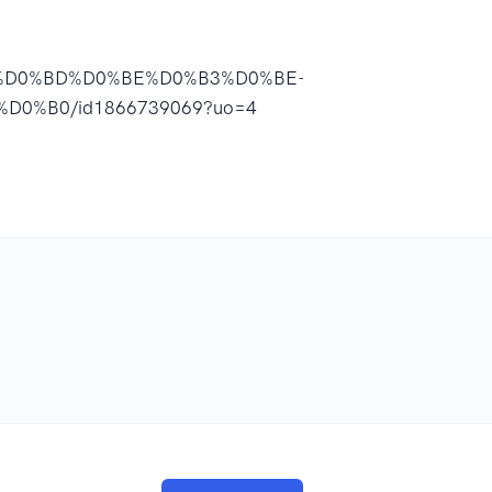
%D0%BD%D0%BE%D0%B3%D0%BE-
0%B0/id1866739069?uo=4