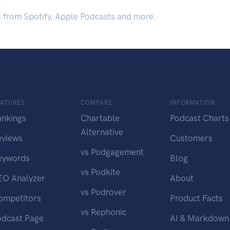
.
s from Spotify, Apple Podcasts and more.
EATURES
COMPARE
INFORMATION
ankings
Chartable
Podcast Charts
Alternative
eviews
Customers
vs Podgagement
eywords
Blog
vs Podkite
EO Analyzer
About
vs Podrover
ompetitors
Product Facts
vs Rephonic
odcast Page
AI & Markdown