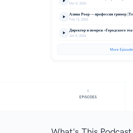
Mar 8, 2026
Алина Роор — профессия гример |Те
Feb 13, 2026
Jan 5, 2026
More Episode
6
EPISODES
What's This Podcast