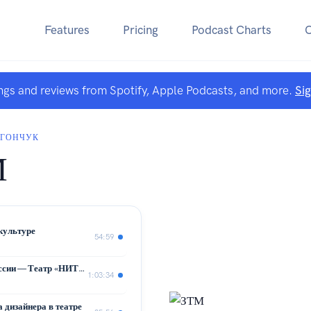
Features
Pricing
Podcast Charts
ngs and reviews from Spotify, Apple Podcasts, and more.
Si
ОГОНЧУК
М
культуре
54:59
Как (не)умирает частный театр в России — Театр «НИТИ»
1:03:34
 дизайнера в театре