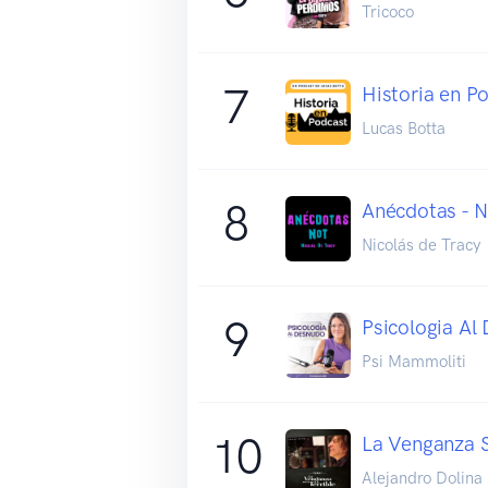
Tricoco
7
Historia en P
Lucas Botta
8
Anécdotas - N
Nicolás de Tracy
9
Psicologia Al
Psi Mammoliti
10
La Venganza Se
Alejandro Dolina