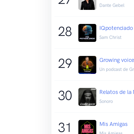
Dante Gebel
28
IQpotenciado
Sam Christ
29
Growing voice
Un podcast de G
30
Relatos de la
Sonoro
31
Mis Amigas
Mis Amigas