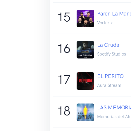
15
Paren La Man
Vorterix
16
La Cruda
Spotify Studios
17
EL PERITO
Aura Stream
18
LAS MEMORI
Memorias del Al