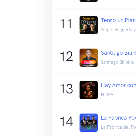
11
Tengo un Plan
Sergio Beguería 
12
Santiago Bilin
Santiago Bilinkis
13
Hay Amor con
HISPA
14
La Fábrica Po
La Fábrica del P