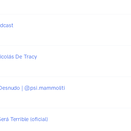
odcast
icolás De Tracy
 Desnudo | @psi.mammoliti
rá Terrible (oficial)