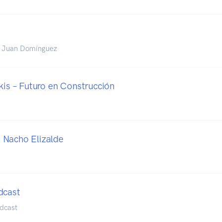
y Juan Domínguez
kis – Futuro en Construcción
 Nacho Elizalde
dcast
odcast