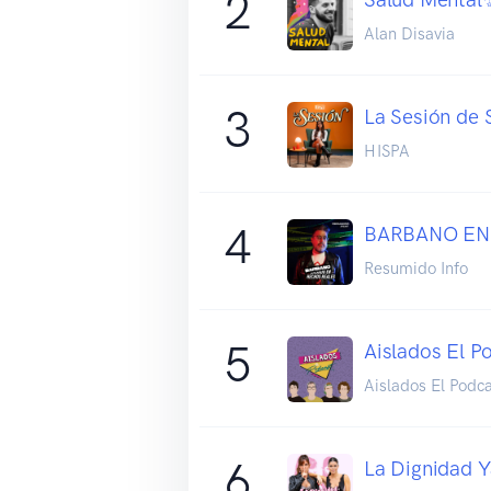
2
Alan Disavia
3
La Sesión de 
HISPA
4
BARBANO EN
Resumido Info
5
Aislados El P
Aislados El Podc
6
La Dignidad Y