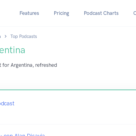
Features
Pricing
Podcast Charts
a
Top Podcasts
entina
t for Argentina, refreshed
odcast
 con Alan Disavia