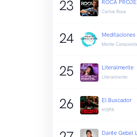
23
ROCA PROJ
Carlos Roca
24
Meditaciones
Mente Conscient
25
Literalmente
Literalmente
26
El Buscador
HISPA
27
Dante Gebel L