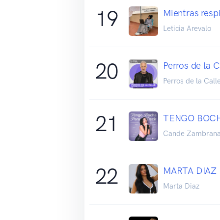
19
Mientras resp
Leticia Arevalo
20
Perros de la C
Perros de la Call
21
TENGO BOCH
Cande Zambran
22
MARTA DIAZ
Marta Diaz