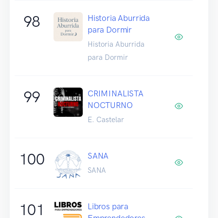
98
Historia Aburrida
para Dormir
Historia Aburrida
para Dormir
99
CRIMINALISTA
NOCTURNO
E. Castelar
100
SANA
SANA
101
Libros para
Emprendedores