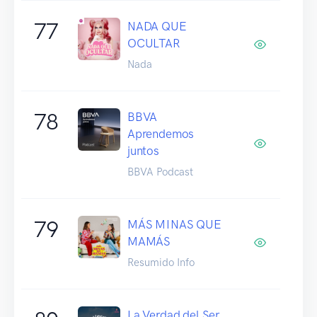
77
NADA QUE
OCULTAR
Nada
78
BBVA
Aprendemos
juntos
BBVA Podcast
79
MÁS MINAS QUE
MAMÁS
Resumido Info
La Verdad del Ser