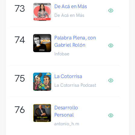
73
De Acá en Más
De Acá en Más
74
Palabra Plena, con
Gabriel Rolón
Infobae
75
La Cotorrisa
La Cotorrisa Podcast
76
Desarrollo
Personal
antonio_h.m