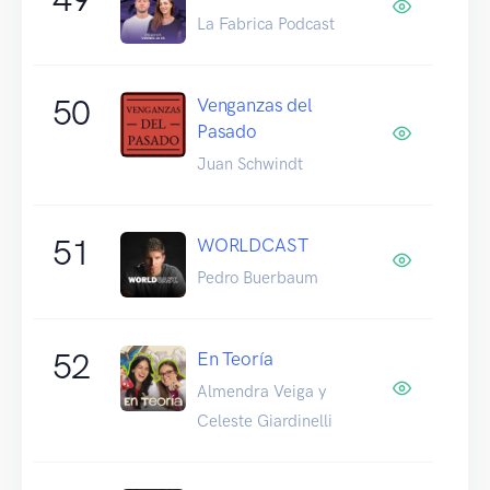
La Fabrica Podcast
50
Venganzas del
Pasado
Juan Schwindt
51
WORLDCAST
Pedro Buerbaum
52
En Teoría
Almendra Veiga y
Celeste Giardinelli