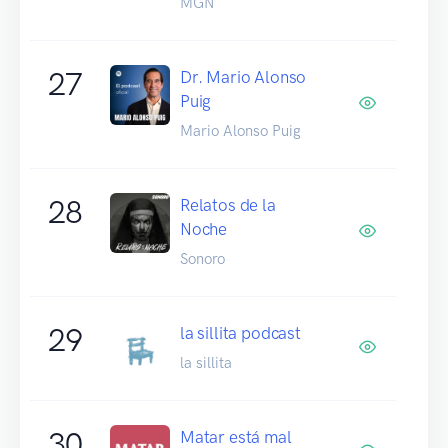
MGN
27
Dr. Mario Alonso
Puig
Mario Alonso Puig
28
Relatos de la
Noche
Sonoro
29
la sillita podcast
la sillita
30
Matar está mal