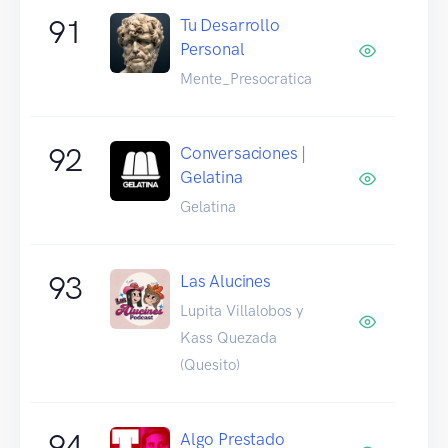
91
Tu Desarrollo
Personal
Mente_Presocratica
92
Conversaciones |
Gelatina
Gelatina
93
Las Alucines
Lupita Villalobos y
Kass Quezada
(Quesito)
94
Algo Prestado