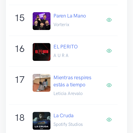
15
Paren La Mano
Vorterix
16
EL PERITO
A U R A
17
Mientras respires
estás a tiempo
Leticia Arevalo
18
La Cruda
Spotify Studios