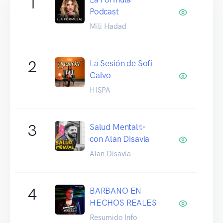
1
Podcast
Mili Hadad
2
La Sesión de Sofi
Calvo
HISPA
3
Salud Mental✨
con Alan Disavia
Alan Disavia
4
BARBANO EN
HECHOS REALES
Resumido Info