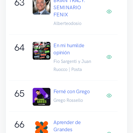
63
BRIAN TRACY.
SEMINARIO
FENIX
Alberteodosio
64
En mi humilde
opinión
Fio Sargenti y Juan
Ruocco | Posta
65
Ferné con Grego
Grego Rossello
66
Aprender de
Grandes