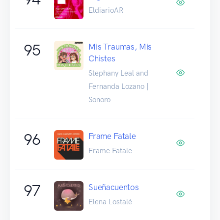
EldiarioAR
95
Mis Traumas, Mis
Chistes
Stephany Leal and
Fernanda Lozano |
Sonoro
96
Frame Fatale
Frame Fatale
97
Sueñacuentos
Elena Lostalé