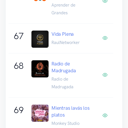
Aprender de
Grandes
67
Vida Plena
RaulNetworker
68
Radio de
Madrugada
Radio de
Madrugada
69
Mientras lavás los
platos
Monkey Studio