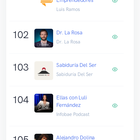
Luis Ramos
102
Dr. La Rosa
Dr. La Rosa
103
Sabiduría Del Ser
Sabiduría Del Ser
104
Ellas con Luli
Fernández
Infobae Podcast
105
Alejandro Dolina