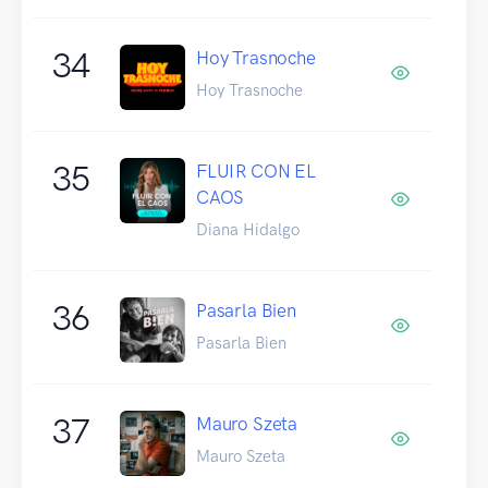
34
Hoy Trasnoche
Hoy Trasnoche
35
FLUIR CON EL
CAOS
Diana Hidalgo
36
Pasarla Bien
Pasarla Bien
37
Mauro Szeta
Mauro Szeta