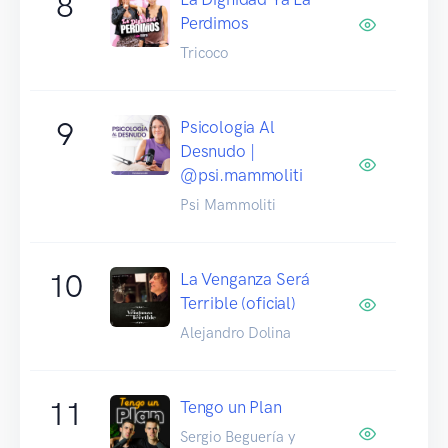
8
Perdimos
Tricoco
9
Psicologia Al
Desnudo |
@psi.mammoliti
Psi Mammoliti
10
La Venganza Será
Terrible (oficial)
Alejandro Dolina
11
Tengo un Plan
Sergio Beguería y