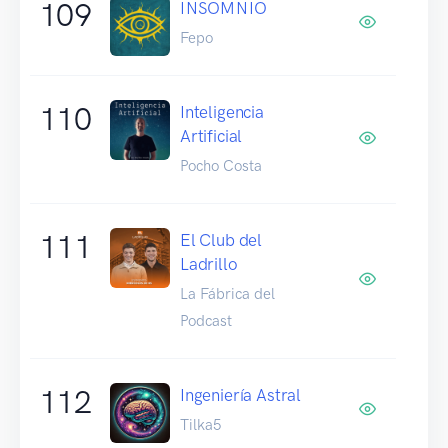
109
INSOMNIO
Fepo
110
Inteligencia
Artificial
Pocho Costa
111
El Club del
Ladrillo
La Fábrica del
Podcast
112
Ingeniería Astral
Tilka5