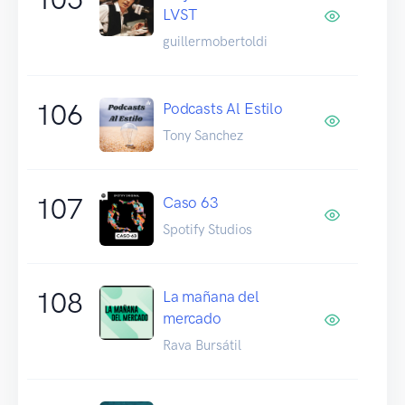
LVST
guillermobertoldi
106
Podcasts Al Estilo
Tony Sanchez
107
Caso 63
Spotify Studios
108
La mañana del
mercado
Rava Bursátil