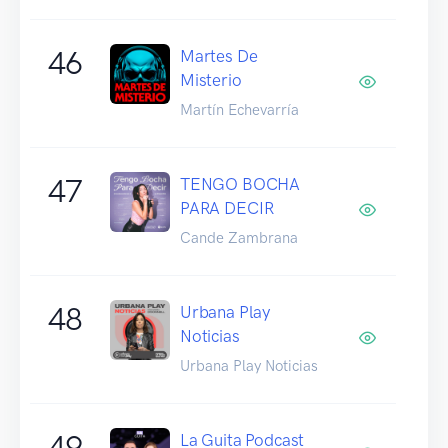
46
Martes De
Misterio
Martín Echevarría
47
TENGO BOCHA
PARA DECIR
Cande Zambrana
48
Urbana Play
Noticias
Urbana Play Noticias
49
La Guita Podcast