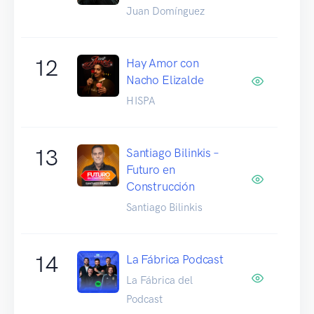
Juan Domínguez
12
Hay Amor con
Nacho Elizalde
HISPA
13
Santiago Bilinkis –
Futuro en
Construcción
Santiago Bilinkis
14
La Fábrica Podcast
La Fábrica del
Podcast