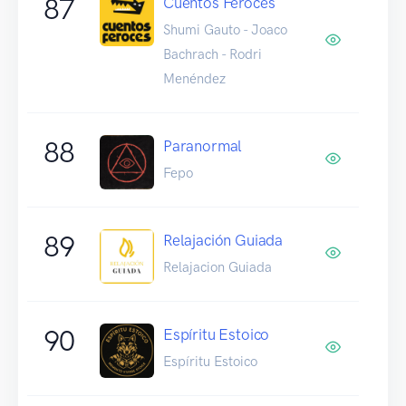
87
Cuentos Feroces
Shumi Gauto - Joaco
Bachrach - Rodri
Menéndez
88
Paranormal
Fepo
89
Relajación Guiada
Relajacion Guiada
90
Espíritu Estoico
Espíritu Estoico