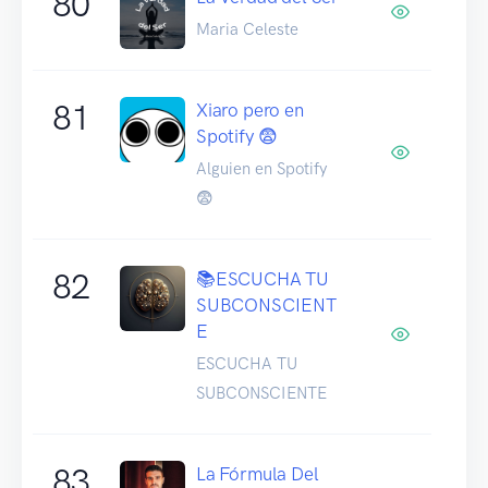
80
Maria Celeste
81
Xiaro pero en
Spotify 😨
Alguien en Spotify
😨
82
📚ESCUCHA TU
SUBCONSCIENT
E
ESCUCHA TU
SUBCONSCIENTE
83
La Fórmula Del