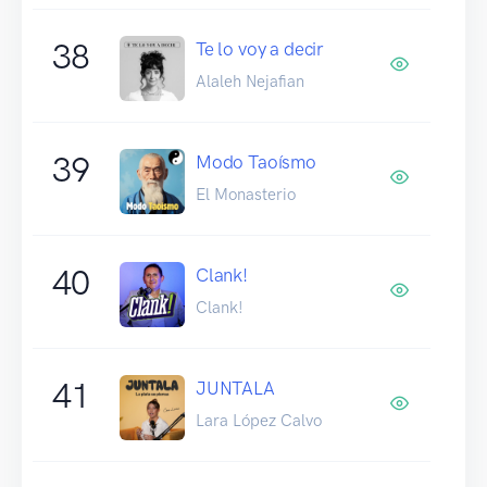
38
Te lo voy a decir
Alaleh Nejafian
39
Modo Taoísmo
El Monasterio
40
Clank!
Clank!
41
JUNTALA
Lara López Calvo