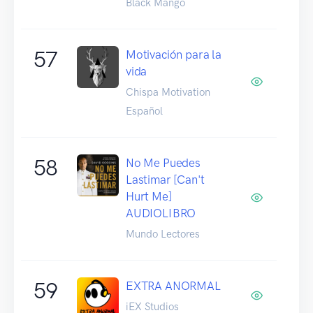
Black Mango
57
Motivación para la
vida
Chispa Motivation
Español
58
No Me Puedes
Lastimar [Can't
Hurt Me]
AUDIOLIBRO
Mundo Lectores
59
EXTRA ANORMAL
iEX Studios