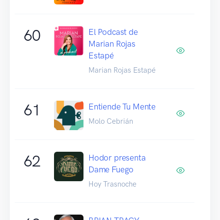
60
El Podcast de
Marian Rojas
Estapé
Marian Rojas Estapé
61
Entiende Tu Mente
Molo Cebrián
62
Hodor presenta
Dame Fuego
Hoy Trasnoche