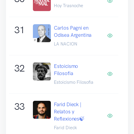
Hoy Trasnoche
31
Carlos Pagni en
Odisea Argentina
LA NACION
32
Estoicismo
Filosofia
Estoicismo Filosofia
33
Farid Dieck |
Relatos y
Reflexiones🍃
Farid Dieck