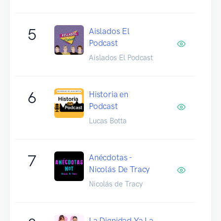
5
Aislados El
Podcast
Aislados El Podcast
6
Historia en
Podcast
Lucas Botta
7
Anécdotas -
Nicolás De Tracy
Nicolás de Tracy
La Dignidad Ya La