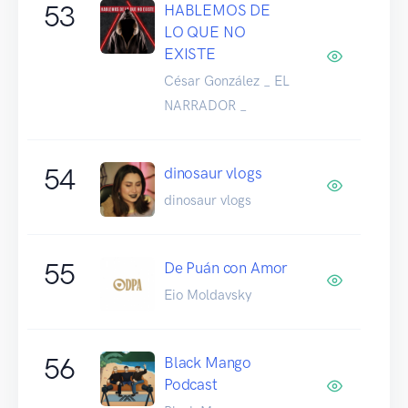
53
HABLEMOS DE
LO QUE NO
EXISTE
César González _ EL
NARRADOR _
54
dinosaur vlogs
dinosaur vlogs
55
De Puán con Amor
Eio Moldavsky
56
Black Mango
Podcast