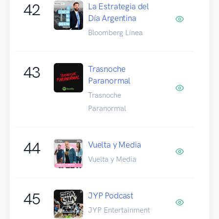
42
La Estrategia del
Día Argentina
Bloomberg Línea
43
Trasnoche
Paranormal
Trasnoche
Paranormal
44
Vuelta y Media
Vuelta y Media
45
JYP Podcast
JYP Entertainment