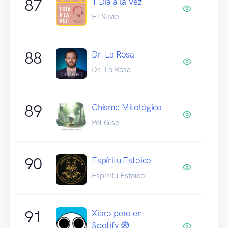
87
1 Día a la Vez
Hi Silvie
88
Dr. La Rosa
Dr. La Rosa
89
Chisme Mitológico
Pol Gise
90
Espíritu Estoico
Espíritu Estoico
91
Xiaro pero en
Spotify 😨