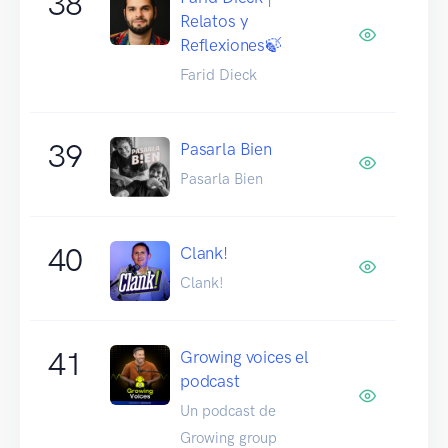
38
Relatos y
Reflexiones🍃
Farid Dieck
39
Pasarla Bien
Pasarla Bien
40
Clank!
Clank!
41
Growing voices el
podcast
Un podcast de
Growing group