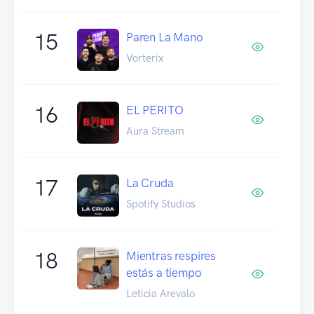
15
Paren La Mano
Vorterix
16
EL PERITO
Aura Stream
17
La Cruda
Spotify Studios
18
Mientras respires
estás a tiempo
Leticia Arevalo