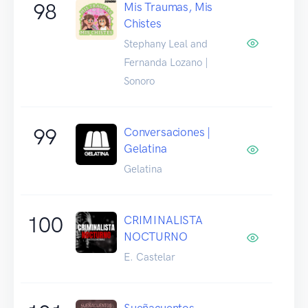
98
Mis Traumas, Mis
Chistes
Stephany Leal and
Fernanda Lozano |
Sonoro
99
Conversaciones |
Gelatina
Gelatina
100
CRIMINALISTA
NOCTURNO
E. Castelar
Sueñacuentos