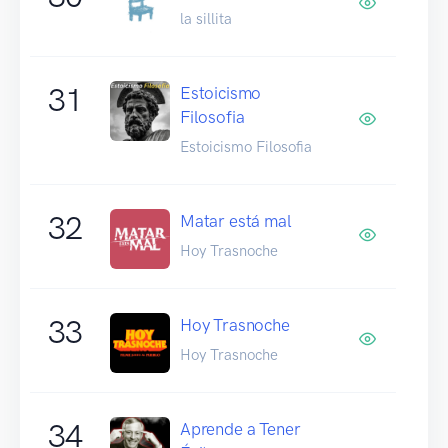
la sillita
31
Estoicismo
Filosofia
Estoicismo Filosofia
32
Matar está mal
Hoy Trasnoche
33
Hoy Trasnoche
Hoy Trasnoche
34
Aprende a Tener