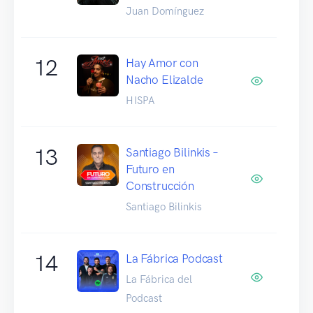
Juan Domínguez
12
Hay Amor con
Nacho Elizalde
HISPA
13
Santiago Bilinkis –
Futuro en
Construcción
Santiago Bilinkis
14
La Fábrica Podcast
La Fábrica del
Podcast