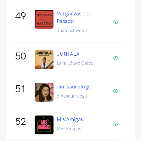
49
Venganzas del
Pasado
Juan Schwindt
50
JUNTALA
Lara López Calvo
51
dinosaur vlogs
dinosaur vlogs
52
Mis Amigas
Mis Amigas