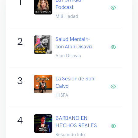
1
Podcast
Mili Hadad
2
Salud Mental✨
con Alan Disavia
Alan Disavia
3
La Sesión de Sofi
Calvo
HISPA
4
BARBANO EN
HECHOS REALES
Resumido Info