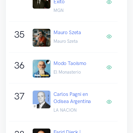
Éxito
MGN
35
Mauro Szeta
Mauro Szeta
36
Modo Taoísmo
El Monasterio
37
Carlos Pagni en
Odisea Argentina
LA NACION
Farid Dieck |