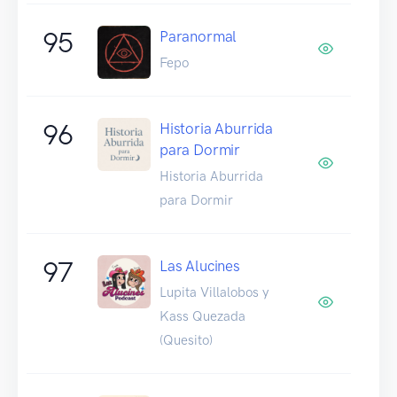
95
Paranormal
Fepo
96
Historia Aburrida
para Dormir
Historia Aburrida
para Dormir
97
Las Alucines
Lupita Villalobos y
Kass Quezada
(Quesito)