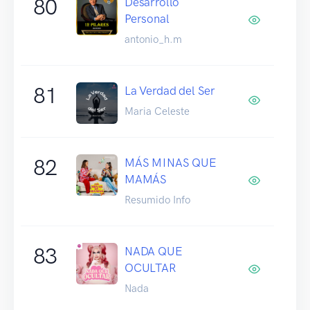
80
Desarrollo
Personal
antonio_h.m
81
La Verdad del Ser
Maria Celeste
82
MÁS MINAS QUE
MAMÁS
Resumido Info
83
NADA QUE
OCULTAR
Nada