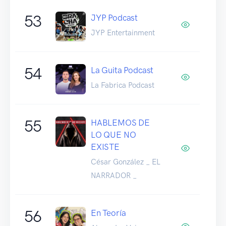
53
JYP Podcast
JYP Entertainment
54
La Guita Podcast
La Fabrica Podcast
55
HABLEMOS DE
LO QUE NO
EXISTE
César González _ EL
NARRADOR _
56
En Teoría