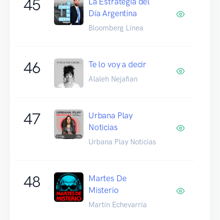
45
La Estrategia del
Día Argentina
Bloomberg Línea
46
Te lo voy a decir
Alaleh Nejafian
47
Urbana Play
Noticias
Urbana Play Noticias
48
Martes De
Misterio
Martín Echevarría