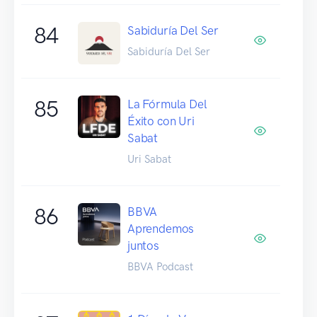
84
Sabiduría Del Ser
Sabiduría Del Ser
85
La Fórmula Del
Éxito con Uri
Sabat
Uri Sabat
86
BBVA
Aprendemos
juntos
BBVA Podcast