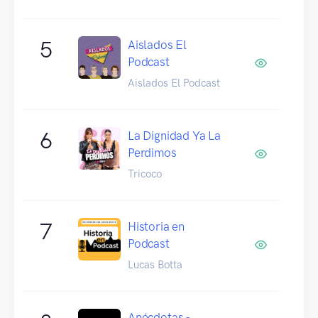
5
Aislados El
Podcast
Aislados El Podcast
6
La Dignidad Ya La
Perdimos
Tricoco
7
Historia en
Podcast
Lucas Botta
Anécdotas -