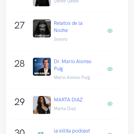
Dante Gebel
27
Relatos de la
Noche
Sonoro
28
Dr. Mario Alonso
Puig
Mario Alonso Puig
29
MARTA DIAZ
Marta Diaz
30
la sillita podcast