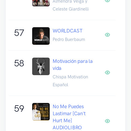
Almendra Veiga y
Celeste Giardinelli
57
WORLDCAST
Pedro Buerbaum
58
Motivación para la
vida
Chispa Motivation
Español
59
No Me Puedes
Lastimar [Can't
Hurt Me]
AUDIOLIBRO