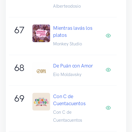
Alberteodosio
67
Mientras lavás los
platos
Monkey Studio
68
De Puán con Amor
Eio Moldavsky
69
Con C de
Cuentacuentos
Con C de
Cuentacuentos