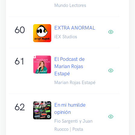
Mundo Lectores
60
EXTRA ANORMAL
iEX Studios
61
El Podcast de
Marian Rojas
Estapé
Marian Rojas Estapé
62
En mi humilde
opinión
Fio Sargenti y Juan
Ruocco | Posta