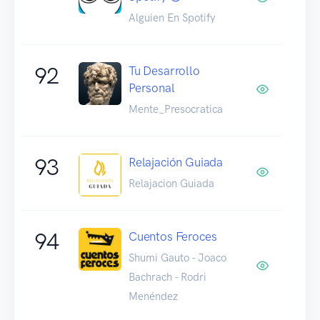
Alguien En Spotify
92
Tu Desarrollo
Personal
Mente_Presocratica
93
Relajación Guiada
Relajacion Guiada
94
Cuentos Feroces
Shumi Gauto - Joaco
Bachrach - Rodri
Menéndez