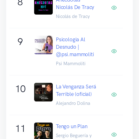
8
Nicolás De Tracy
Nicolás de Tracy
9
Psicologia Al
Desnudo |
@psi.mammoliti
Psi Mammoliti
10
La Venganza Será
Terrible (oficial)
Alejandro Dolina
11
Tengo un Plan
Sergio Beguería y