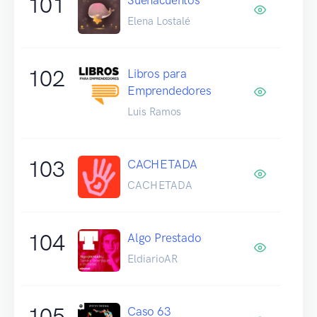
101
Elena Lostalé
102
Libros para
Emprendedores
Luis Ramos
103
CACHETADA
CACHETADA
104
Algo Prestado
EldiarioAR
105
Caso 63