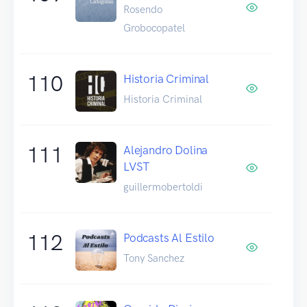
Rosendo
Grobocopatel
110
Historia Criminal
Historia Criminal
111
Alejandro Dolina
LVST
guillermobertoldi
112
Podcasts Al Estilo
Tony Sanchez