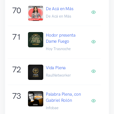
70
De Acá en Más
De Acá en Más
71
Hodor presenta
Dame Fuego
Hoy Trasnoche
72
Vida Plena
RaulNetworker
73
Palabra Plena, con
Gabriel Rolón
Infobae