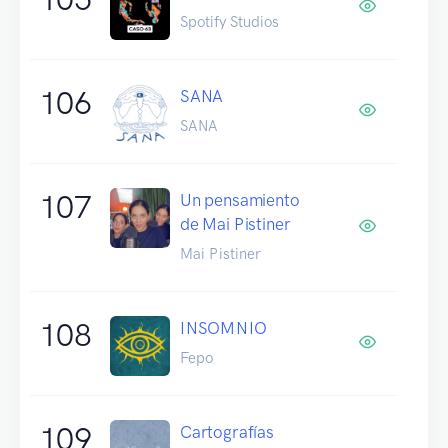
Spotify Studios
106
SANA
SANA
107
Un pensamiento
de Mai Pistiner
Mai Pistiner
108
INSOMNIO
Fepo
109
Cartografías