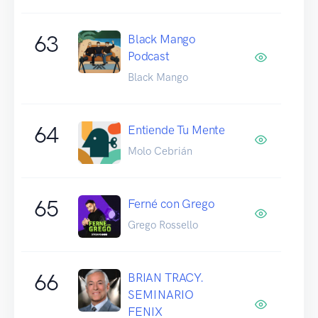
63
Black Mango
Podcast
Black Mango
64
Entiende Tu Mente
Molo Cebrián
65
Ferné con Grego
Grego Rossello
66
BRIAN TRACY.
SEMINARIO
FENIX