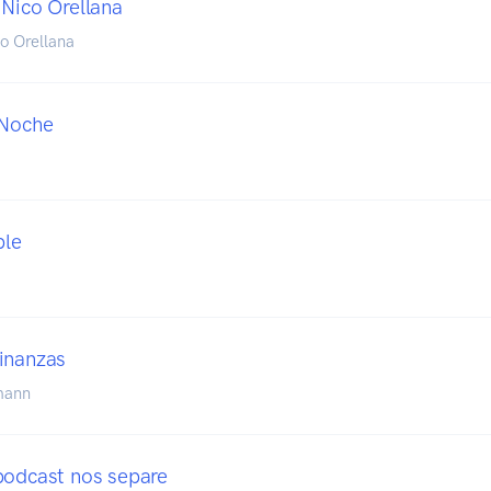
 Nico Orellana
o Orellana
 Noche
ble
inanzas
mann
podcast nos separe