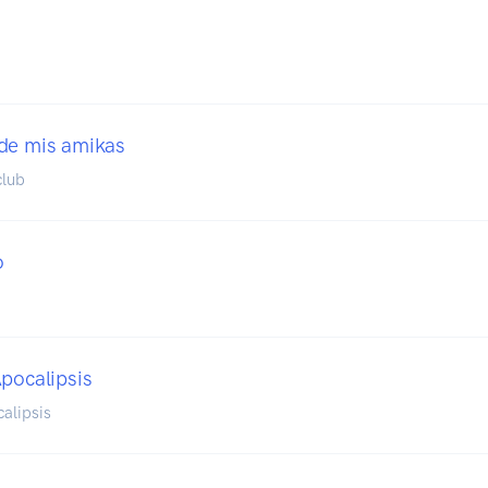
de mis amikas
club
o
Apocalipsis
alipsis