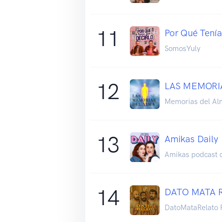
11
Por Qué Tenía
SomosYuly
12
LAS MEMORI
Memorias del Al
13
Amikas Daily
Amikas podcast 
14
DATO MATA 
DatoMataRelato 