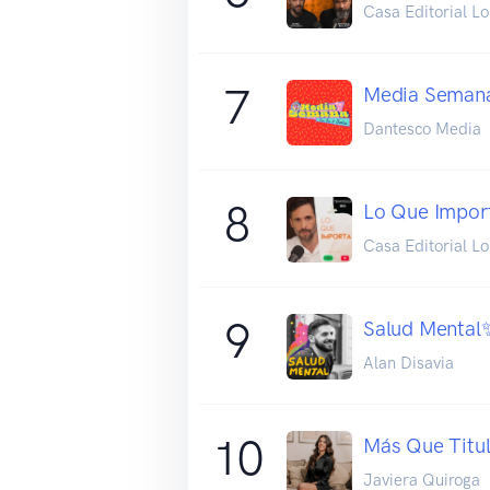
Casa Editorial L
7
Media Seman
Dantesco Media
8
Lo Que Impor
Casa Editorial L
9
Salud Mental✨
Alan Disavia
10
Más Que Titul
Javiera Quiroga