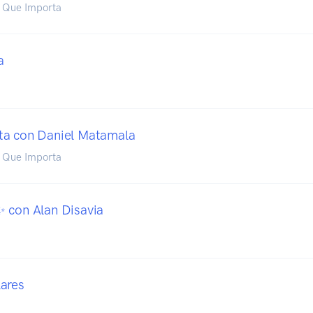
o Que Importa
a
ta con Daniel Matamala
o Que Importa
 con Alan Disavia
ares