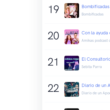
19
Bombificadas
Bombificadas
20
Con la ayuda 
Amikas podcast 
21
El Consultori
Sebita Parra
22
Diario de un 
Diario de un Apoc