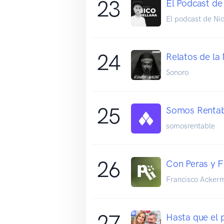
23
El Podcast de
El podcast de Nic
24
Relatos de la
Sonoro
25
Somos Renta
somosrentable
26
Con Peras y F
Francisco Acker
27
Hasta que el 