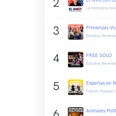
2
La necesaria dosi
3
Primerizas Vo
Estudios Neverla
4
FREE SOLO
Estudios Neverla
5
Expertas en 
Podium Podcast C
6
Animales Polí