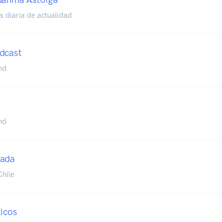
s diaria de actualidad
dcast
nd
nd
Nada
hile
ticos