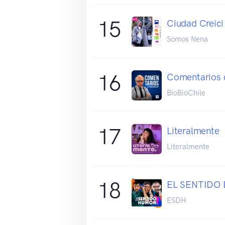
15
Ciudad Creici
Somos Nena
16
Comentarios 
BioBioChile
17
Literalmente
Literalmente
18
EL SENTIDO
ESDH