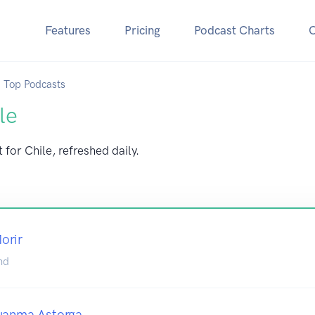
Features
Pricing
Podcast Charts
Top Podcasts
le
 for Chile, refreshed daily.
orir
nd
Juanma Astorga