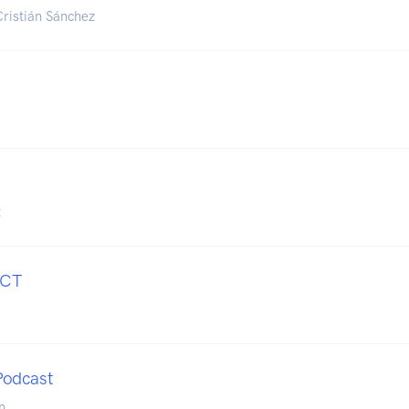
Cristián Sánchez
t
ECT
Podcast
n