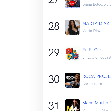
Diana Bolocco y 
28
MARTA DIAZ
Marta Diaz
29
En El Ojo
En El Ojo Podcas
30
ROCA PROJ
Carlos Roca
31
Mane Martin 
Magdalena Marti