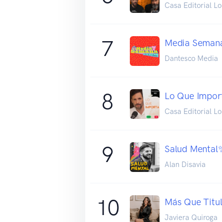
Casa Editorial L
7
Media Seman
Dantesco Media
8
Lo Que Impor
Casa Editorial L
9
Salud Mental✨
Alan Disavia
10
Más Que Titul
Javiera Quiroga