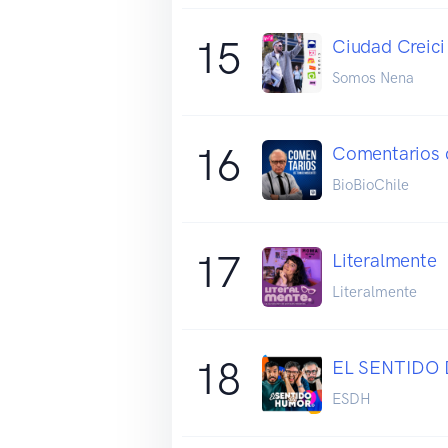
15
Ciudad Creici
Somos Nena
16
Comentarios 
BioBioChile
17
Literalmente
Literalmente
18
EL SENTIDO
ESDH