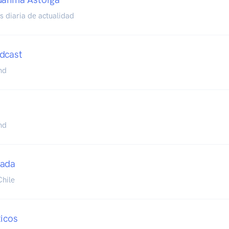
s diaria de actualidad
dcast
nd
nd
Nada
hile
ticos