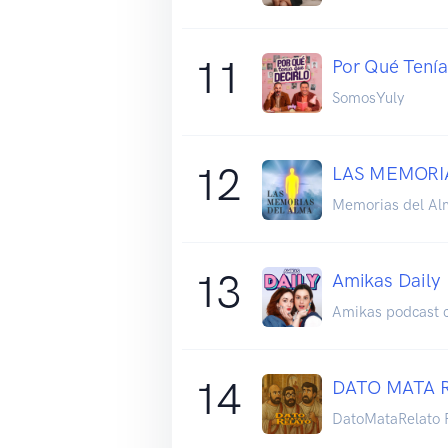
11
Por Qué Tenía
SomosYuly
12
LAS MEMORI
Memorias del Al
13
Amikas Daily
Amikas podcast 
14
DATO MATA 
DatoMataRelato 