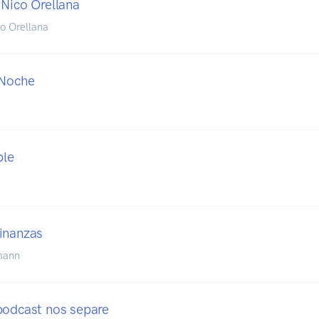
 Nico Orellana
o Orellana
 Noche
ble
inanzas
mann
podcast nos separe