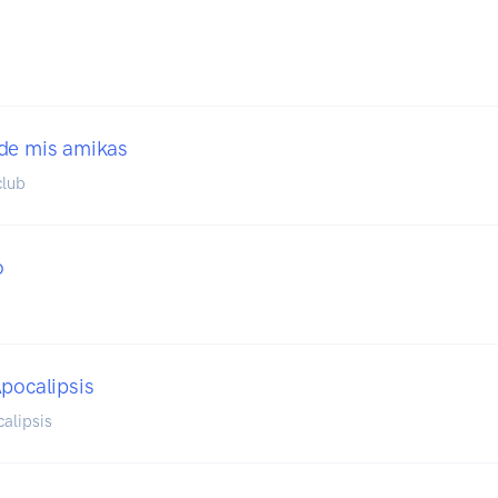
de mis amikas
club
o
Apocalipsis
alipsis