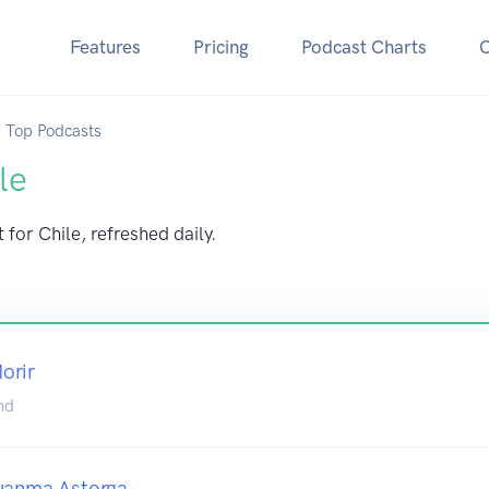
Features
Pricing
Podcast Charts
Top Podcasts
le
 for Chile, refreshed daily.
orir
nd
Juanma Astorga