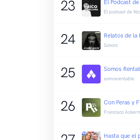
23
El Podcast de
El podcast de Nic
24
Relatos de la
Sonoro
25
Somos Renta
somosrentable
26
Con Peras y F
Francisco Acker
27
Hasta que el 