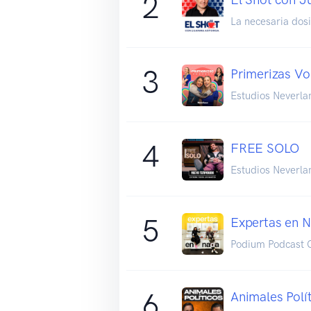
2
La necesaria dosi
3
Primerizas Vo
Estudios Neverla
4
FREE SOLO
Estudios Neverla
5
Expertas en 
Podium Podcast C
6
Animales Polí