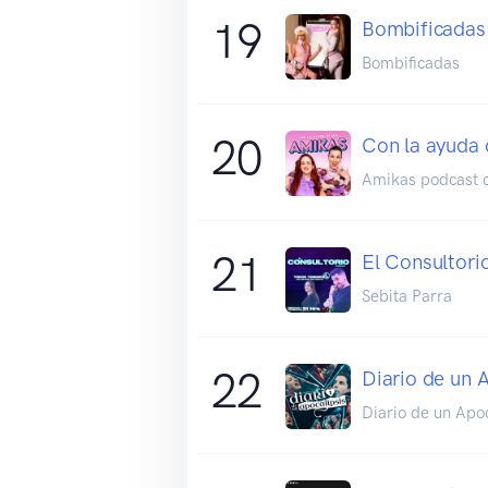
19
Bombificadas
Bombificadas
20
Con la ayuda 
Amikas podcast 
21
El Consultori
Sebita Parra
22
Diario de un 
Diario de un Apoc