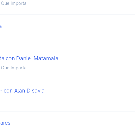
o Que Importa
a
ta con Daniel Matamala
o Que Importa
 con Alan Disavia
ares