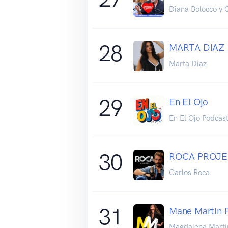
Diana Bolocco y 
28
MARTA DIAZ
Marta Diaz
29
En El Ojo
En El Ojo Podcas
30
ROCA PROJ
Carlos Roca
31
Mane Martin 
Magdalena Marti