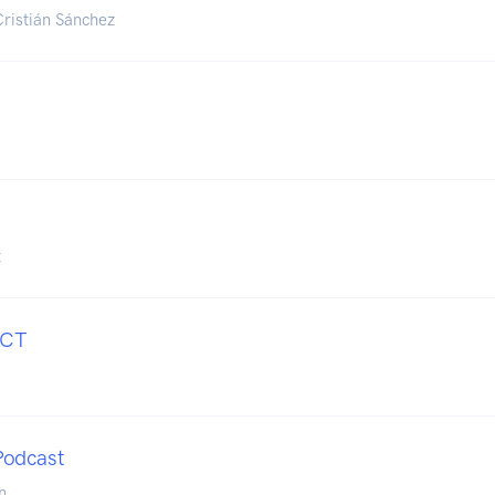
Cristián Sánchez
t
ECT
Podcast
n