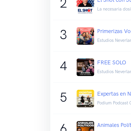
2
La necesaria dosi
3
Primerizas Vo
Estudios Neverla
4
FREE SOLO
Estudios Neverla
5
Expertas en 
Podium Podcast C
6
Animales Polí