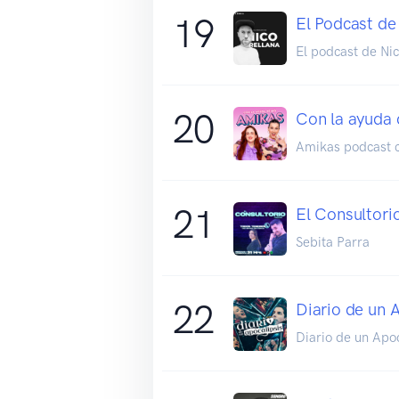
19
El Podcast de
El podcast de Nic
20
Con la ayuda 
Amikas podcast 
21
El Consultori
Sebita Parra
22
Diario de un 
Diario de un Apoc