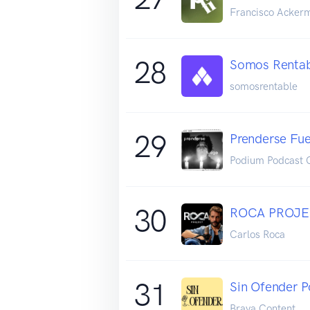
Francisco Acker
28
Somos Renta
somosrentable
29
Prenderse Fu
Podium Podcast C
30
ROCA PROJ
Carlos Roca
31
Sin Ofender P
Brava Content