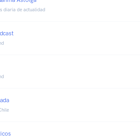
s diaria de actualidad
dcast
nd
nd
Nada
hile
ticos