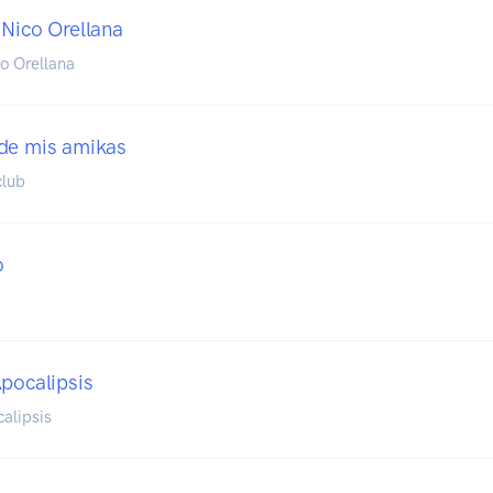
 Nico Orellana
o Orellana
de mis amikas
club
o
Apocalipsis
alipsis