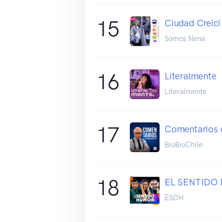
15
Ciudad Creici
Somos Nena
16
Literalmente
Literalmente
17
Comentarios 
BioBioChile
18
EL SENTIDO
ESDH