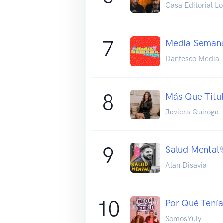
Casa Editorial L
7
Media Seman
Dantesco Media
8
Más Que Titul
Javiera Quiroga
9
Salud Mental✨
Alan Disavia
10
Por Qué Tenía
SomosYuly