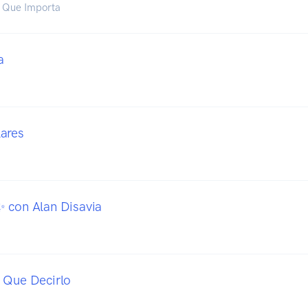
o Que Importa
a
ares
 con Alan Disavia
 Que Decirlo