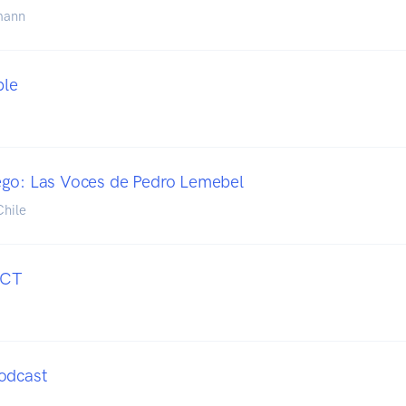
mann
ble
ego: Las Voces de Pedro Lemebel
hile
ECT
odcast