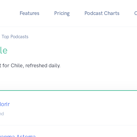
Features
Pricing
Podcast Charts
Top Podcasts
le
 for Chile, refreshed daily.
orir
nd
Juanma Astorga