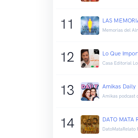
11
LAS MEMORI
Memorias del Al
12
Lo Que Impor
Casa Editorial L
13
Amikas Daily
Amikas podcast 
14
DATO MATA 
DatoMataRelato 