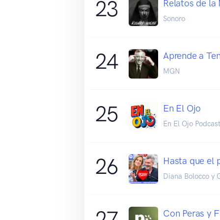
23
Relatos de la
Sonoro
24
Aprende a Ten
MGN
25
En El Ojo
En El Ojo Podcas
26
Hasta que el 
Diana Bolocco y 
27
Con Peras y F