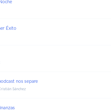
 Noche
er Éxito
t
podcast nos separe
Cristián Sánchez
inanzas