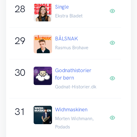
28
Single
Ekstra Bladet
29
BÅLSNAK
Rasmus Brohave
30
Godnathistorier
for børn
Godnat-Historier.dk
31
Wichmaskinen
Morten Wichmann,
Podads