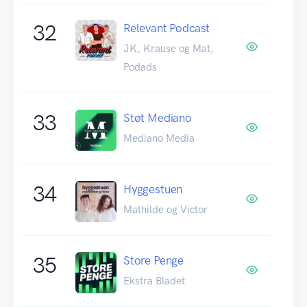
32
Relevant Podcast
JK, Krause og Mat,
Podads
33
Støt Mediano
Mediano Media
34
Hyggestuen
Mathilde og Victor
35
Store Penge
Ekstra Bladet