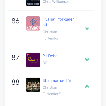
Chris Williamson
86
Hva så?! forklarer
alt
Christian
Fuhlendorff
87
P1 Debat
DR
88
Stemmernes Tårn
Christian
Fuhlendorff