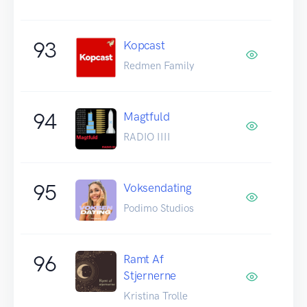
93
Kopcast
Redmen Family
94
Magtfuld
RADIO IIII
95
Voksendating
Podimo Studios
96
Ramt Af
Stjernerne
Kristina Trolle