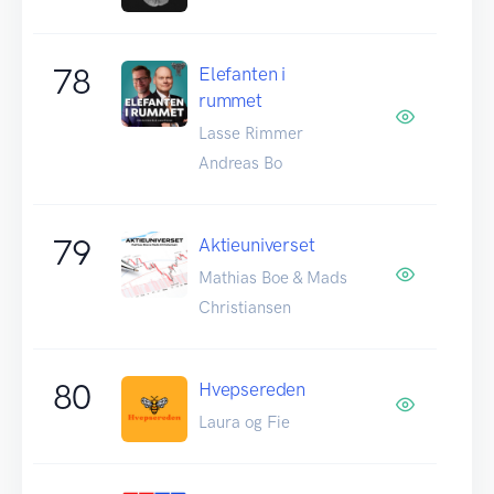
78
Elefanten i
rummet
Lasse Rimmer
Andreas Bo
79
Aktieuniverset
Mathias Boe & Mads
Christiansen
80
Hvepsereden
Laura og Fie