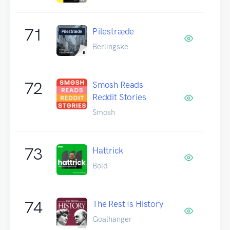
71
Pilestræde
Berlingske
72
Smosh Reads
Reddit Stories
Smosh
73
Hattrick
Bold
74
The Rest Is History
Goalhanger