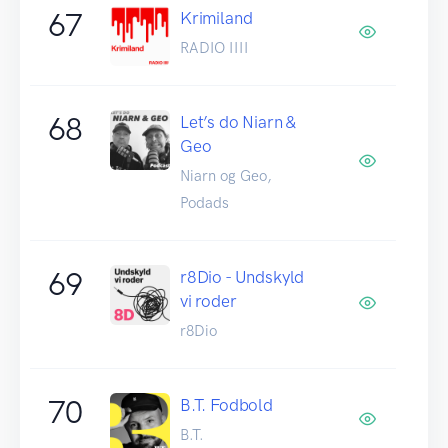
67
Krimiland
RADIO IIII
68
Let’s do Niarn &
Geo
Niarn og Geo,
Podads
69
r8Dio - Undskyld
vi roder
r8Dio
70
B.T. Fodbold
B.T.