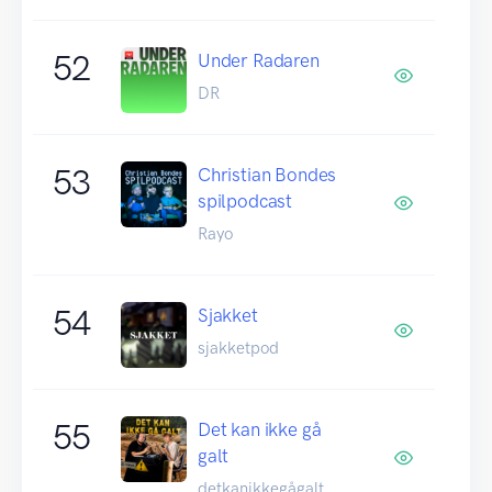
52
Under Radaren
DR
53
Christian Bondes
spilpodcast
Rayo
54
Sjakket
sjakketpod
55
Det kan ikke gå
galt
detkanikkegågalt