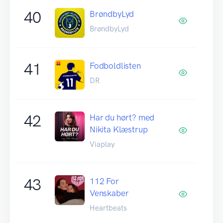
40
BrøndbyLyd
BrøndbyLyd
41
Fodboldlisten
DR
42
Har du hørt? med
Nikita Klæstrup
Viaplay
43
112 For
Venskaber
Heartbeats