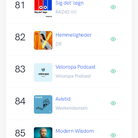
81
Sig det' løgn
RADIO IIII
82
Hemmeligheder
DR
83
Veloropa Podcast
Veloropa Podcast
84
Avistid
Weekendavisen
85
Modern Wisdom