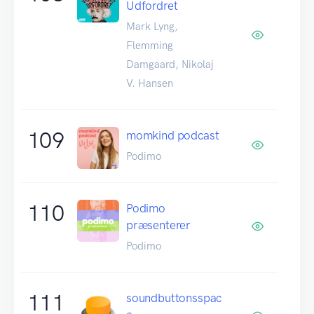
Udfordret
Mark Lyng,
Flemming
Damgaard, Nikolaj
V. Hansen
109
momkind podcast
Podimo
110
Podimo
præsenterer
Podimo
111
soundbuttonsspac