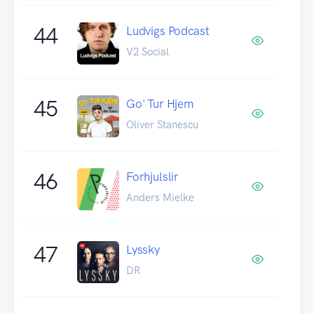
44
Ludvigs Podcast
V2 Social
45
Go' Tur Hjem
Oliver Stanescu
46
Forhjulslir
Anders Mielke
47
Lyssky
DR