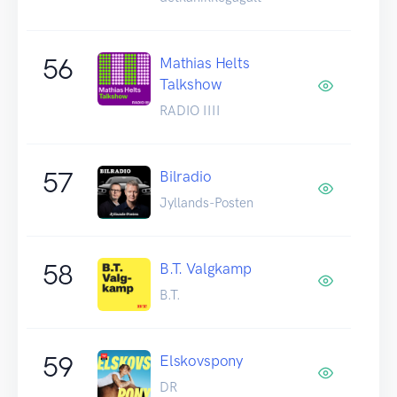
56
Mathias Helts
Talkshow
RADIO IIII
57
Bilradio
Jyllands-Posten
58
B.T. Valgkamp
B.T.
59
Elskovspony
DR