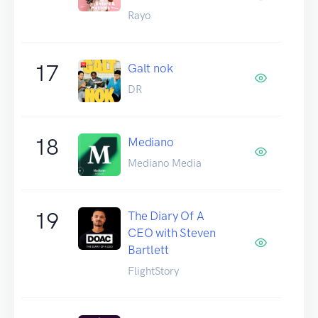
Rayo
17
Galt nok
DR
18
Mediano
Mediano Media
19
The Diary Of A
CEO with Steven
Bartlett
FlightStory