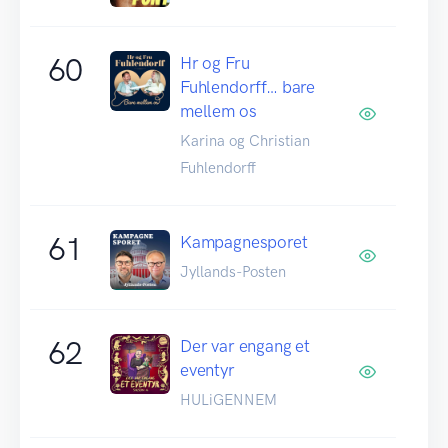
60
Hr og Fru
Fuhlendorff… bare
mellem os
Karina og Christian
Fuhlendorff
61
Kampagnesporet
Jyllands-Posten
62
Der var engang et
eventyr
HULiGENNEM