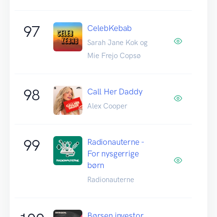
97
CelebKebab
Sarah Jane Kok og
Mie Frejo Copsø
98
Call Her Daddy
Alex Cooper
99
Radionauterne -
For nysgerrige
børn
Radionauterne
Børsen investor