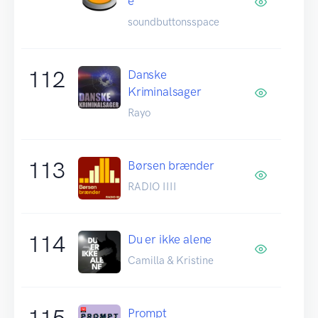
e
soundbuttonsspace
112
Danske
Kriminalsager
Rayo
113
Børsen brænder
RADIO IIII
114
Du er ikke alene
Camilla & Kristine
115
Prompt