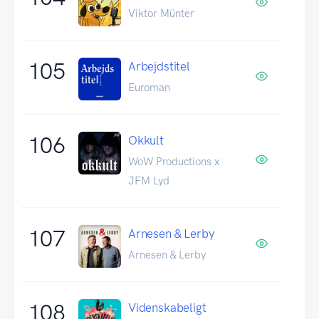
Viktor Münter
105
Arbejdstitel
Euroman
106
Okkult
WoW Productions x
JFM Lyd
107
Arnesen & Lerby
Arnesen & Lerby
108
Videnskabeligt