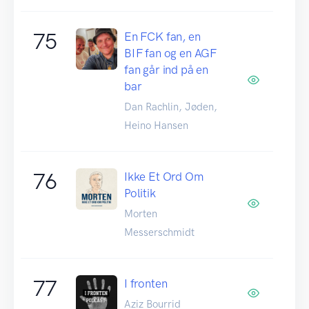
75
En FCK fan, en
BIF fan og en AGF
fan går ind på en
bar
Dan Rachlin, Jøden,
Heino Hansen
76
Ikke Et Ord Om
Politik
Morten
Messerschmidt
77
I fronten
Aziz Bourrid