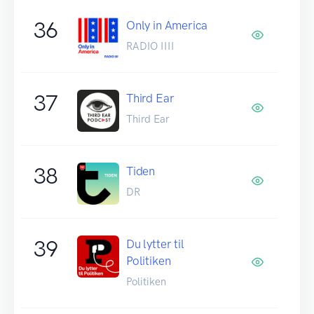
36
Only in America
RADIO IIII
37
Third Ear
Third Ear
38
Tiden
DR
39
Du lytter til
Politiken
Politiken