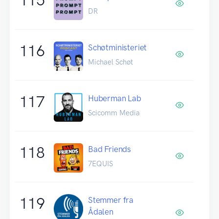
DR
116
Schøtministeriet
Michael Schøt
117
Huberman Lab
Scicomm Media
118
Bad Friends
7EQUIS
119
Stemmer fra
Ådalen