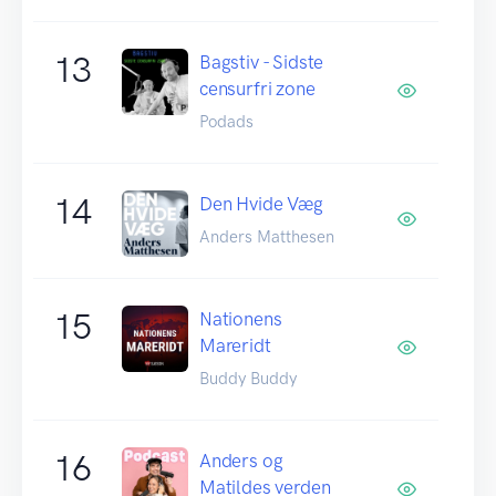
13
Bagstiv - Sidste
censurfri zone
Podads
14
Den Hvide Væg
Anders Matthesen
15
Nationens
Mareridt
Buddy Buddy
16
Anders og
Matildes verden