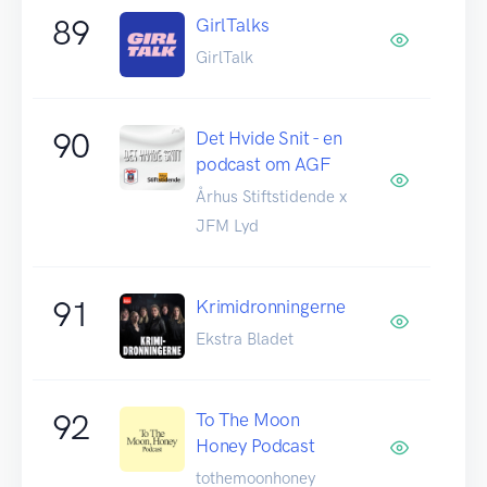
89
GirlTalks
GirlTalk
90
Det Hvide Snit - en
podcast om AGF
Århus Stiftstidende x
JFM Lyd
91
Krimidronningerne
Ekstra Bladet
92
To The Moon
Honey Podcast
tothemoonhoney