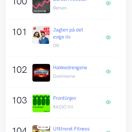
100
Børsen
101
Jagten på det
evige liv
DR
102
Hakkedrengene
Dommerne
103
Frontlinjen
RADIO IIII
104
Ufiltreret Fitness