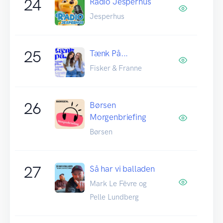
24
Radio Jesperhus
Jesperhus
25
Tænk På...
Fisker & Franne
26
Børsen
Morgenbriefing
Børsen
27
Så har vi balladen
Mark Le Fêvre og
Pelle Lundberg