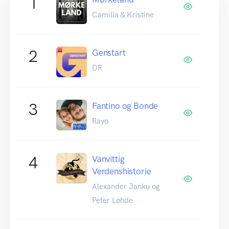
1
Camilla & Kristine
2
Genstart
DR
3
Fantino og Bonde
Rayo
4
Vanvittig
Verdenshistorie
Alexander Janku og
Peter Løhde