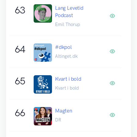
63
Lang Levetid
Podcast
Emil Thorup
64
#dkpol
Altinget.dk
65
Kvart i bold
Kvart i bold
66
Magten
DR