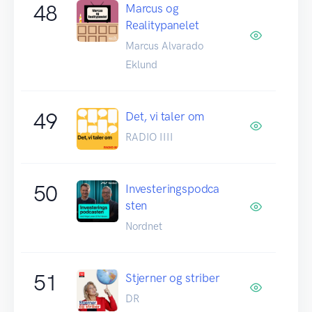
48
Marcus og
Realitypanelet
Marcus Alvarado
Eklund
49
Det, vi taler om
RADIO IIII
50
Investeringspodca
sten
Nordnet
51
Stjerner og striber
DR