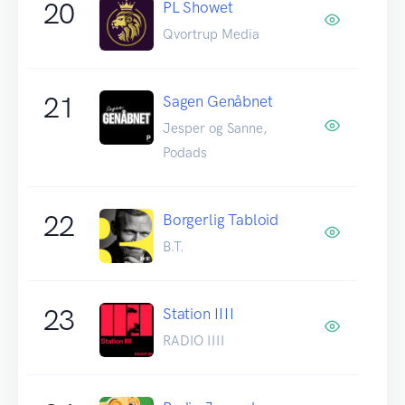
20
PL Showet
Qvortrup Media
21
Sagen Genåbnet
Jesper og Sanne,
Podads
22
Borgerlig Tabloid
B.T.
23
Station IIII
RADIO IIII