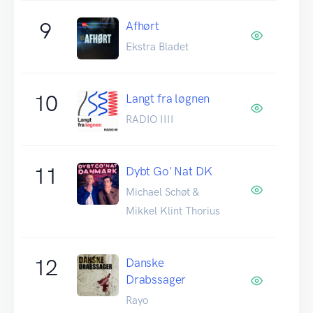
9
Afhørt
Ekstra Bladet
10
Langt fra løgnen
RADIO IIII
11
Dybt Go' Nat DK
Michael Schøt &
Mikkel Klint Thorius
12
Danske
Drabssager
Rayo