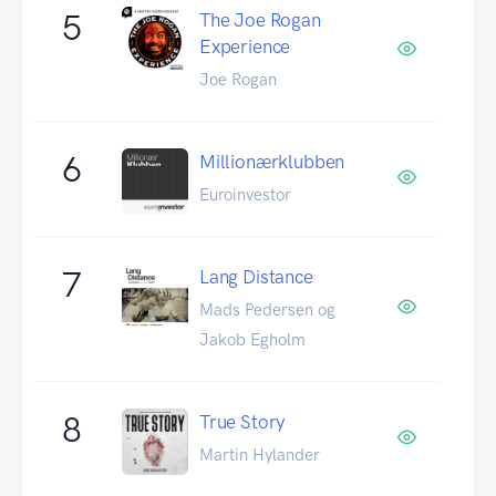
5
The Joe Rogan
Experience
Joe Rogan
6
Millionærklubben
Euroinvestor
7
Lang Distance
Mads Pedersen og
Jakob Egholm
8
True Story
Martin Hylander