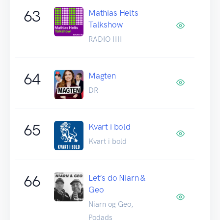
63
Mathias Helts
Talkshow
RADIO IIII
64
Magten
DR
65
Kvart i bold
Kvart i bold
66
Let’s do Niarn &
Geo
Niarn og Geo,
Podads