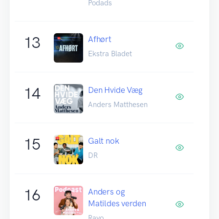
Podads
13
Afhørt
Ekstra Bladet
14
Den Hvide Væg
Anders Matthesen
15
Galt nok
DR
16
Anders og
Matildes verden
Rayo