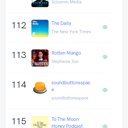
Scicomm Media
112
The Daily
The New York Times
113
Rotten Mango
Stephanie Soo
114
soundbuttonsspac
e
soundbuttonsspace
115
To The Moon
Honey Podcast