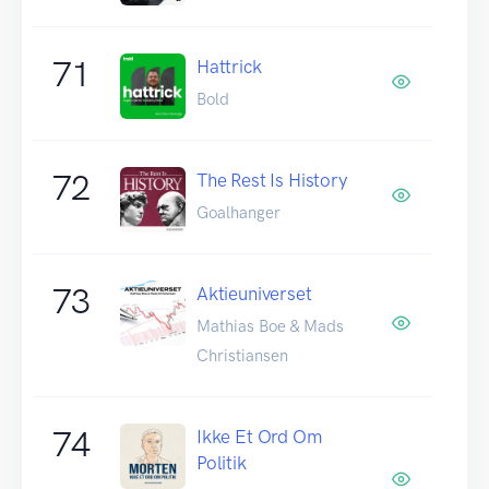
71
Hattrick
Bold
72
The Rest Is History
Goalhanger
73
Aktieuniverset
Mathias Boe & Mads
Christiansen
74
Ikke Et Ord Om
Politik