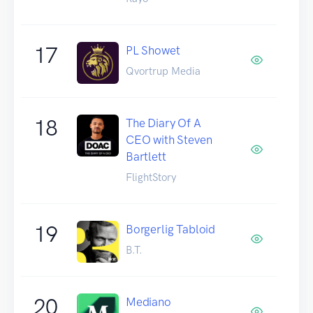
17
PL Showet
Qvortrup Media
18
The Diary Of A
CEO with Steven
Bartlett
FlightStory
19
Borgerlig Tabloid
B.T.
20
Mediano