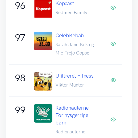
96
Kopcast
Redmen Family
97
CelebKebab
Sarah Jane Kok og
Mie Frejo Copsø
98
Ufiltreret Fitness
Viktor Münter
99
Radionauterne -
For nysgerrige
børn
Radionauterne