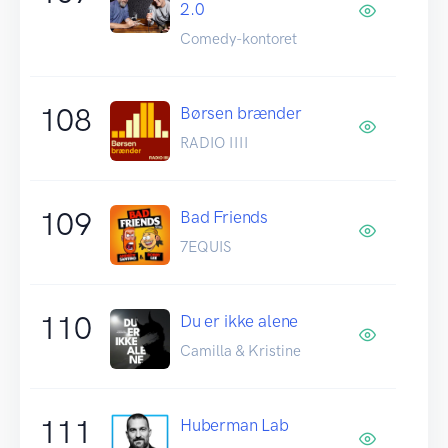
2.0
Comedy-kontoret
108
Børsen brænder
RADIO IIII
109
Bad Friends
7EQUIS
110
Du er ikke alene
Camilla & Kristine
111
Huberman Lab