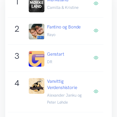
1
Camilla & Kristine
2
Fantino og Bonde
Rayo
3
Genstart
DR
4
Vanvittig
Verdenshistorie
Alexander Janku og
Peter Løhde