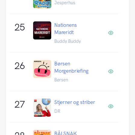
Jesperhus
25
Nationens
Mareridt
Buddy Buddy
26
Børsen
Morgenbriefing
Børsen
27
Stjerner og striber
DR
BÅLSNAK