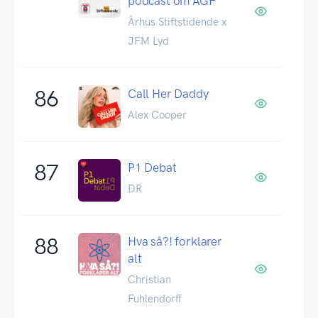
podcast om AGF
Århus Stiftstidende x
JFM Lyd
86
Call Her Daddy
Alex Cooper
87
P1 Debat
DR
88
Hva så?! forklarer
alt
Christian
Fuhlendorff