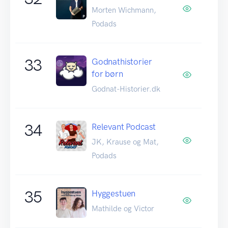
Morten Wichmann,
Podads
33
Godnathistorier
for børn
Godnat-Historier.dk
34
Relevant Podcast
JK, Krause og Mat,
Podads
35
Hyggestuen
Mathilde og Victor