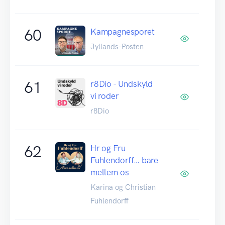
60
Kampagnesporet
Jyllands-Posten
61
r8Dio - Undskyld
vi roder
r8Dio
62
Hr og Fru
Fuhlendorff… bare
mellem os
Karina og Christian
Fuhlendorff