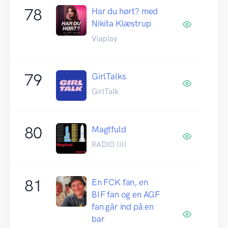
78
Har du hørt? med
Nikita Klæstrup
Viaplay
79
GirlTalks
GirlTalk
80
Magtfuld
RADIO IIII
81
En FCK fan, en
BIF fan og en AGF
fan går ind på en
bar