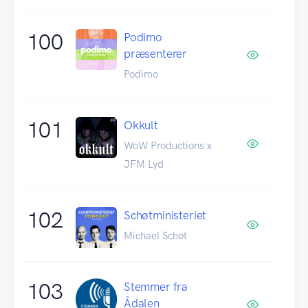
100
Podimo
præsenterer
Podimo
101
Okkult
WoW Productions x
JFM Lyd
102
Schøtministeriet
Michael Schøt
103
Stemmer fra
Ådalen