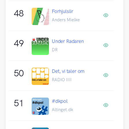
48
Forhjulslir
Anders Mielke
49
Under Radaren
DR
50
Det, vi taler om
RADIO IIII
51
#dkpol
Altinget.dk