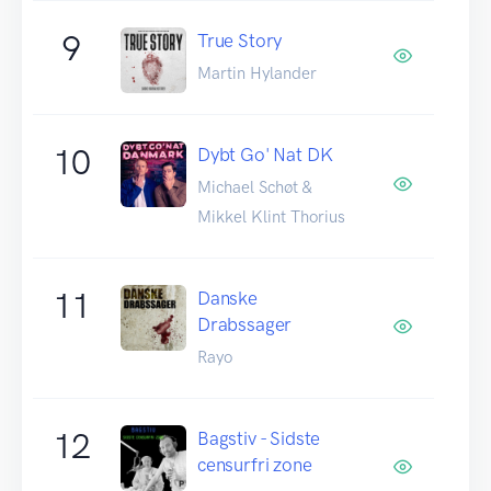
9
True Story
Martin Hylander
10
Dybt Go' Nat DK
Michael Schøt &
Mikkel Klint Thorius
11
Danske
Drabssager
Rayo
12
Bagstiv - Sidste
censurfri zone