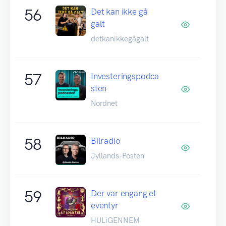
56
Det kan ikke gå
galt
detkanikkegågalt
57
Investeringspodca
sten
Nordnet
58
Bilradio
Jyllands-Posten
59
Der var engang et
eventyr
HULiGENNEM