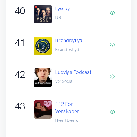
40
Lyssky
DR
41
BrøndbyLyd
BrøndbyLyd
42
Ludvigs Podcast
V2 Social
43
112 For
Venskaber
Heartbeats