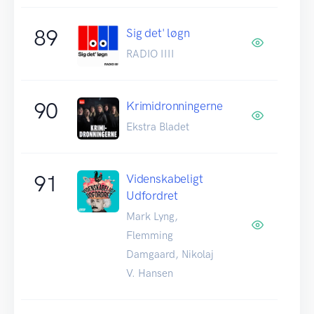
89
Sig det' løgn
RADIO IIII
90
Krimidronningerne
Ekstra Bladet
91
Videnskabeligt
Udfordret
Mark Lyng,
Flemming
Damgaard, Nikolaj
V. Hansen