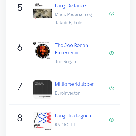
5
Lang Distance
Mads Pedersen og
Jakob Egholm
6
The Joe Rogan
Experience
Joe Rogan
7
Millionærklubben
Euroinvestor
8
Langt fra løgnen
RADIO IIII