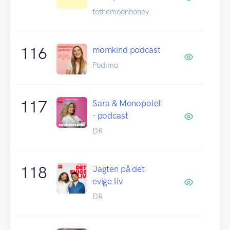
tothemoonhoney
116
momkind podcast
Podimo
117
Sara & Monopolet
- podcast
DR
118
Jagten på det
evige liv
DR