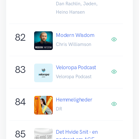
Dan Rachlin, Jøden,
Heino Hansen
82
Modern Wisdom
Chris Williamson
83
Veloropa Podcast
Veloropa Podcast
84
Hemmeligheder
DR
85
Det Hvide Snit - en