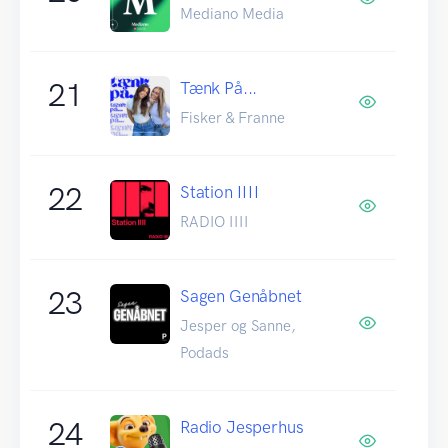
Mediano Media
21
Tænk På...
Fisker & Franne
22
Station IIII
RADIO IIII
23
Sagen Genåbnet
Jesper og Sanne,
Podads
24
Radio Jesperhus