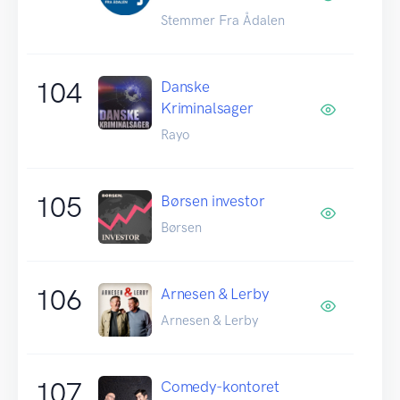
Stemmer Fra Ådalen
104
Danske
Kriminalsager
Rayo
105
Børsen investor
Børsen
106
Arnesen & Lerby
Arnesen & Lerby
107
Comedy-kontoret