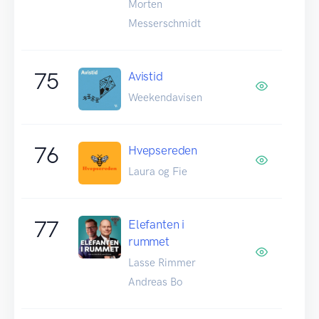
Morten
Messerschmidt
75
Avistid
Weekendavisen
76
Hvepsereden
Laura og Fie
77
Elefanten i
rummet
Lasse Rimmer
Andreas Bo