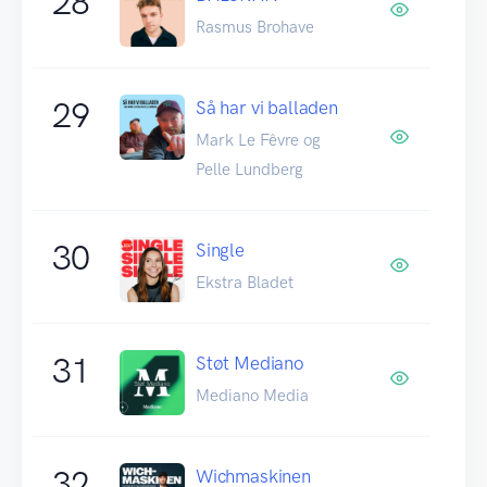
28
Rasmus Brohave
29
Så har vi balladen
Mark Le Fêvre og
Pelle Lundberg
30
Single
Ekstra Bladet
31
Støt Mediano
Mediano Media
32
Wichmaskinen