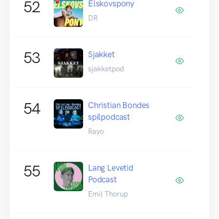
52
Elskovspony
DR
53
Sjakket
sjakketpod
54
Christian Bondes
spilpodcast
Rayo
55
Lang Levetid
Podcast
Emil Thorup