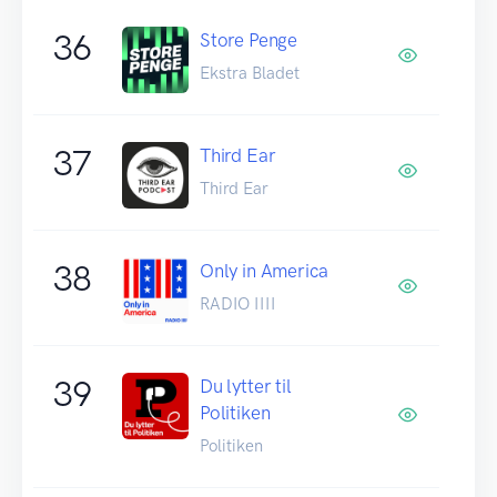
36
Store Penge
Ekstra Bladet
37
Third Ear
Third Ear
38
Only in America
RADIO IIII
39
Du lytter til
Politiken
Politiken