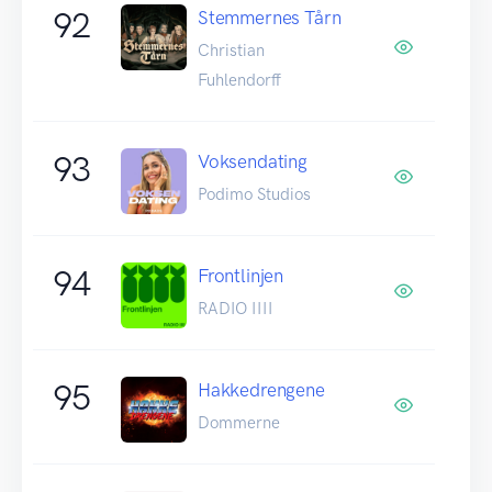
92
Stemmernes Tårn
Christian
Fuhlendorff
93
Voksendating
Podimo Studios
94
Frontlinjen
RADIO IIII
95
Hakkedrengene
Dommerne