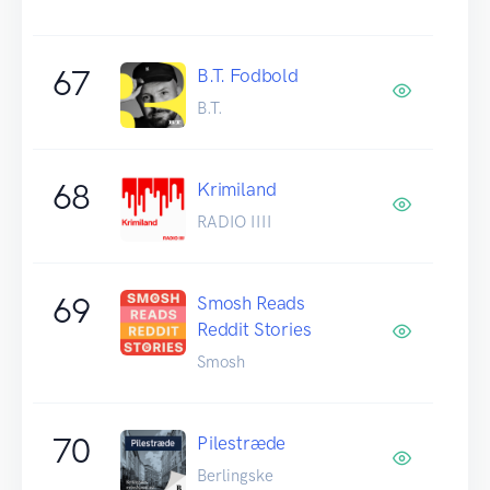
67
B.T. Fodbold
B.T.
68
Krimiland
RADIO IIII
69
Smosh Reads
Reddit Stories
Smosh
70
Pilestræde
Berlingske