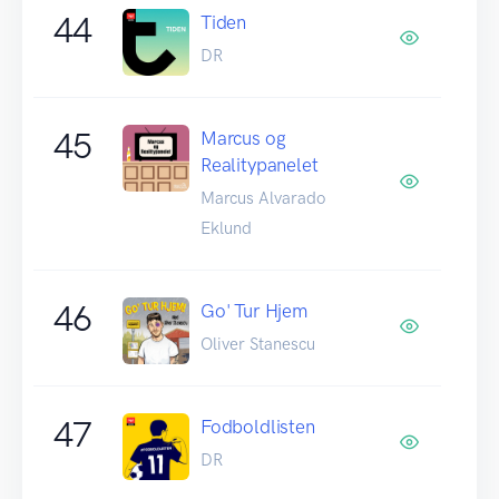
44
Tiden
DR
45
Marcus og
Realitypanelet
Marcus Alvarado
Eklund
46
Go' Tur Hjem
Oliver Stanescu
47
Fodboldlisten
DR