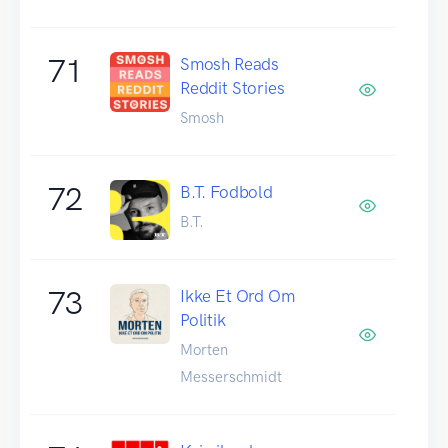
71
Smosh Reads
Reddit Stories
Smosh
72
B.T. Fodbold
B.T.
73
Ikke Et Ord Om
Politik
Morten
Messerschmidt