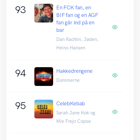
93
En FCK fan, en
BIF fan og en AGF
fan går ind på en
bar
Dan Rachlin, Jøden,
Heino Hansen
94
Hakkedrengene
Dommerne
95
CelebKebab
Sarah Jane Kok og
Mie Frejo Copsø