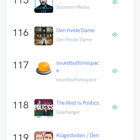
Scicomm Media
116
Den Hvide Dame
Den Hvide Dame
117
soundbuttonsspac
e
soundbuttonsspace
118
The Rest Is Politics
Goalhanger
119
Klagedysten / Den