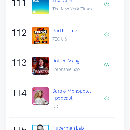
111
The Daily
The New York Times
112
Bad Friends
7EQUIS
113
Rotten Mango
Stephanie Soo
114
Sara & Monopolet
- podcast
DR
115
Huberman Lab