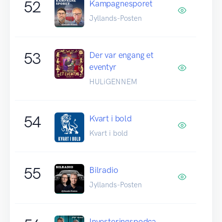
52
Kampagnesporet
Jyllands-Posten
53
Der var engang et
eventyr
HULiGENNEM
54
Kvart i bold
Kvart i bold
55
Bilradio
Jyllands-Posten
Investeringspodca