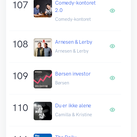
107
Comedy-kontoret
2.0
Comedy-kontoret
108
Arnesen & Lerby
Arnesen & Lerby
109
Børsen investor
Børsen
110
Du er ikke alene
Camilla & Kristine