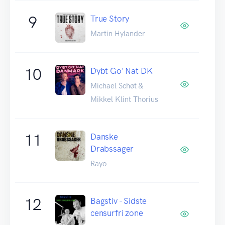
9
True Story
Martin Hylander
10
Dybt Go' Nat DK
Michael Schøt &
Mikkel Klint Thorius
11
Danske
Drabssager
Rayo
12
Bagstiv - Sidste
censurfri zone