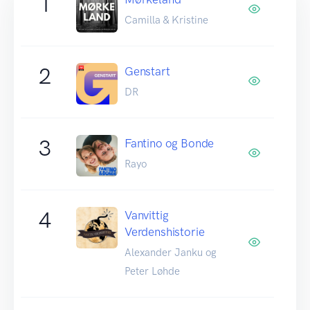
1
Camilla & Kristine
2
Genstart
DR
3
Fantino og Bonde
Rayo
4
Vanvittig
Verdenshistorie
Alexander Janku og
Peter Løhde