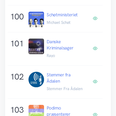
100
Schøtministeriet
Michael Schøt
101
Danske
Kriminalsager
Rayo
102
Stemmer fra
Ådalen
Stemmer Fra Ådalen
103
Podimo
præsenterer