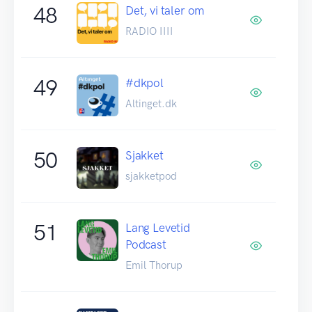
48
Det, vi taler om
RADIO IIII
49
#dkpol
Altinget.dk
50
Sjakket
sjakketpod
51
Lang Levetid
Podcast
Emil Thorup