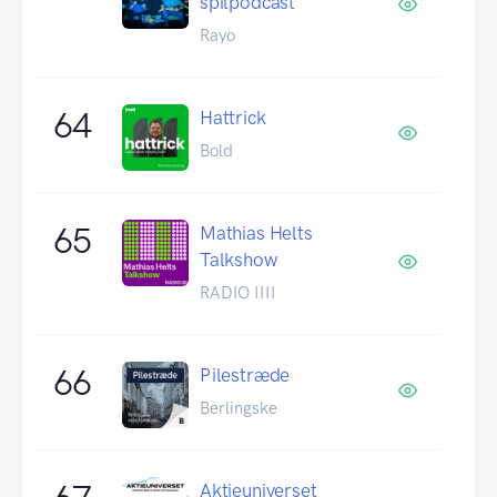
spilpodcast
Rayo
64
Hattrick
Bold
65
Mathias Helts
Talkshow
RADIO IIII
66
Pilestræde
Berlingske
Aktieuniverset