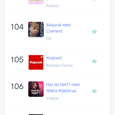
Podimo
104
Akkurat med
Clement
DR
105
Kopcast
Redmen Family
106
Har du hørt? med
Nikita Klæstrup
Viaplay