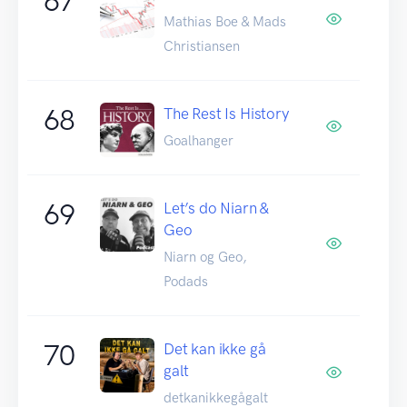
67
Mathias Boe & Mads
Christiansen
68
The Rest Is History
Goalhanger
69
Let’s do Niarn &
Geo
Niarn og Geo,
Podads
70
Det kan ikke gå
galt
detkanikkegågalt