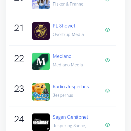
Fisker & Franne
21
PL Showet
Qvortrup Media
22
Mediano
Mediano Media
23
Radio Jesperhus
Jesperhus
24
Sagen Genåbnet
Jesper og Sanne,