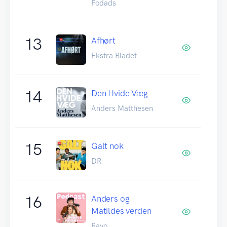
Podads
13
Afhørt
Ekstra Bladet
14
Den Hvide Væg
Anders Matthesen
15
Galt nok
DR
16
Anders og
Matildes verden
Rayo