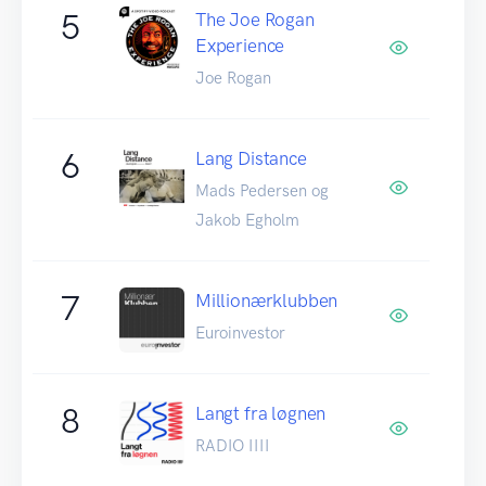
5
The Joe Rogan
Experience
Joe Rogan
6
Lang Distance
Mads Pedersen og
Jakob Egholm
7
Millionærklubben
Euroinvestor
8
Langt fra løgnen
RADIO IIII