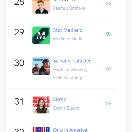
28
Rasmus Brohave
29
Støt Mediano
Mediano Media
30
Så har vi balladen
Mark Le Fêvre og
Pelle Lundberg
31
Single
Ekstra Bladet
32
Only in America