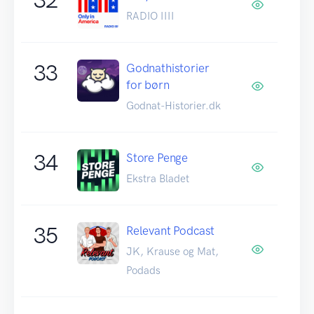
RADIO IIII
33
Godnathistorier
for børn
Godnat-Historier.dk
34
Store Penge
Ekstra Bladet
35
Relevant Podcast
JK, Krause og Mat,
Podads