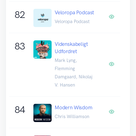
82
Veloropa Podcast
Veloropa Podcast
83
Videnskabeligt
Udfordret
Mark Lyng,
Flemming
Damgaard, Nikolaj
V. Hansen
84
Modern Wisdom
Chris Williamson