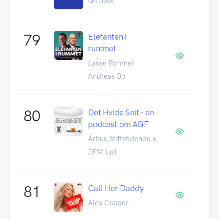
GirlTalk
79
Elefanten i
rummet
Lasse Rimmer
Andreas Bo
80
Det Hvide Snit - en
podcast om AGF
Århus Stiftstidende x
JFM Lyd
81
Call Her Daddy
Alex Cooper