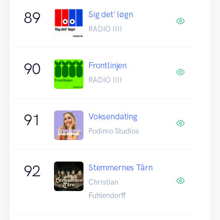
89
Sig det' løgn
RADIO IIII
90
Frontlinjen
RADIO IIII
91
Voksendating
Podimo Studios
92
Stemmernes Tårn
Christian
Fuhlendorff