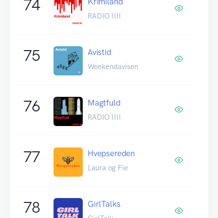
74
Krimiland
RADIO IIII
75
Avistid
Weekendavisen
76
Magtfuld
RADIO IIII
77
Hvepsereden
Laura og Fie
78
GirlTalks