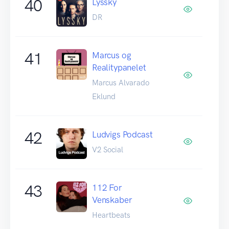
40
Lyssky
DR
41
Marcus og
Realitypanelet
Marcus Alvarado
Eklund
42
Ludvigs Podcast
V2 Social
43
112 For
Venskaber
Heartbeats