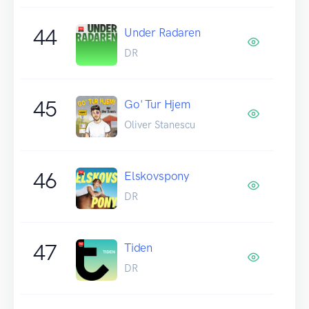
44
Under Radaren
DR
45
Go' Tur Hjem
Oliver Stanescu
46
Elskovspony
DR
47
Tiden
DR