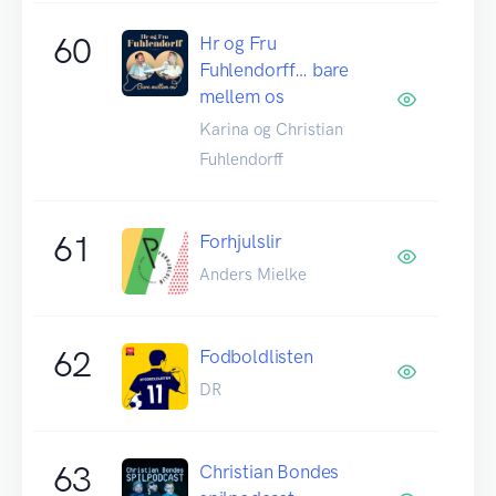
60
Hr og Fru
Fuhlendorff… bare
mellem os
Karina og Christian
Fuhlendorff
61
Forhjulslir
Anders Mielke
62
Fodboldlisten
DR
63
Christian Bondes