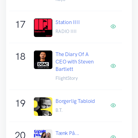
17
Station IIII
RADIO IIII
18
The Diary Of A
CEO with Steven
Bartlett
FlightStory
19
Borgerlig Tabloid
B.T.
20
Tænk På...