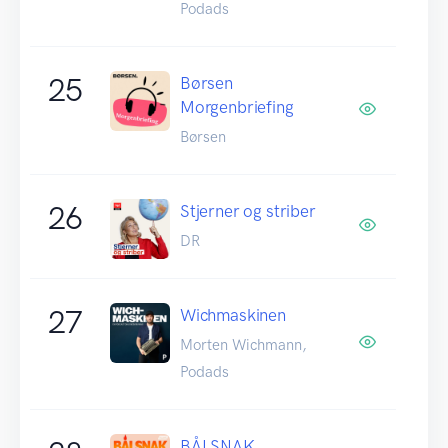
Podads
25
Børsen
Morgenbriefing
Børsen
26
Stjerner og striber
DR
27
Wichmaskinen
Morten Wichmann,
Podads
BÅLSNAK