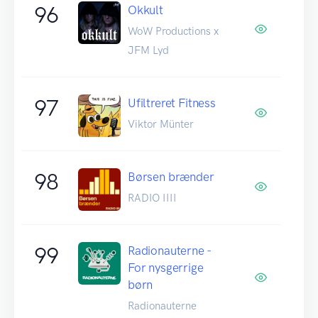
96
Okkult
WoW Productions x
JFM Lyd
97
Ufiltreret Fitness
Viktor Münter
98
Børsen brænder
RADIO IIII
99
Radionauterne -
For nysgerrige
børn
Radionauterne