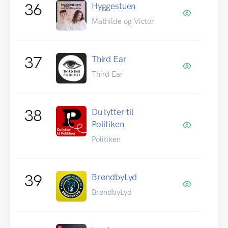
36
Hyggestuen
Mathilde og Victor
37
Third Ear
Third Ear
38
Du lytter til
Politiken
Politiken
39
BrøndbyLyd
BrøndbyLyd