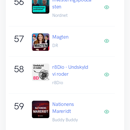
56
sten
Nordnet
57
Magten
DR
58
r8Dio - Undskyld
vi roder
r8Dio
59
Nationens
Mareridt
Buddy Buddy