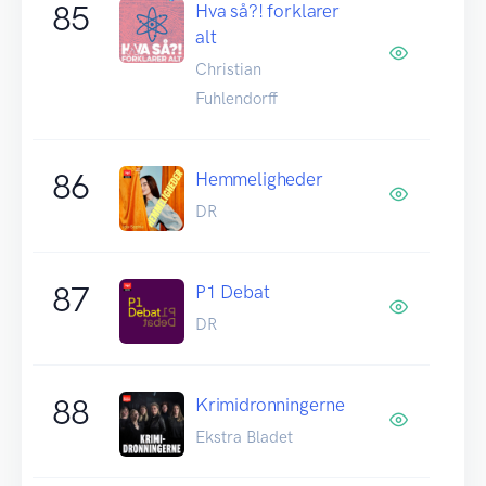
85
Hva så?! forklarer
alt
Christian
Fuhlendorff
86
Hemmeligheder
DR
87
P1 Debat
DR
88
Krimidronningerne
Ekstra Bladet