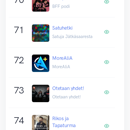
BFF podi
71
Satuhetki
Satuja Jätkäsaaresta
72
MoreAliA
MoreAliA
73
Otetaan yhdet!
Otetaan yhdet!
74
Rikos ja
Tapaturma