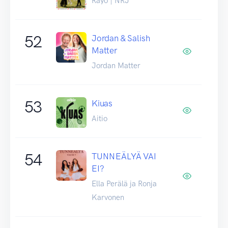
Rayo | NRJ
52
Jordan & Salish
Matter
Jordan Matter
53
Kiuas
Aitio
54
TUNNEÄLYÄ VAI
EI?
Ella Perälä ja Ronja
Karvonen