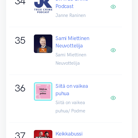
34
Podcast
Janne Raninen
35
Sami Miettinen
Neuvottelija
Sami Miettinen
Neuvottelija
36
Siitä on vaikea
puhua
Siitä on vaikea
puhua/ Podme
37
Keikkabussi