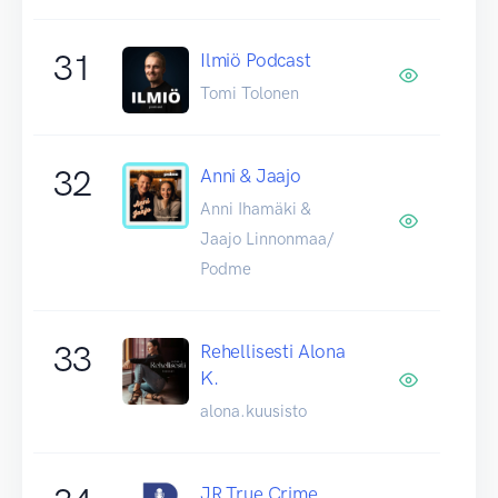
31
Ilmiö Podcast
Tomi Tolonen
32
Anni & Jaajo
Anni Ihamäki &
Jaajo Linnonmaa/
Podme
33
Rehellisesti Alona
K.
alona.kuusisto
JR True Crime