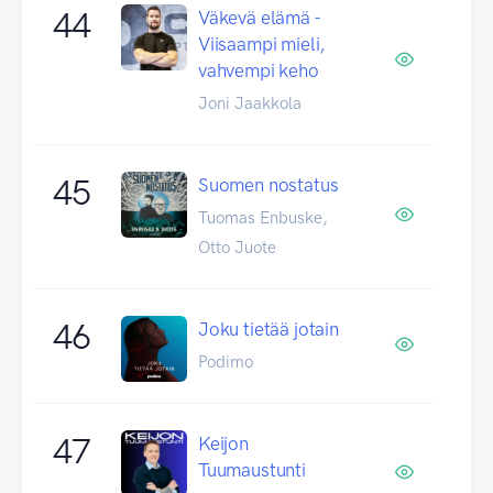
44
Väkevä elämä -
Viisaampi mieli,
vahvempi keho
Joni Jaakkola
45
Suomen nostatus
Tuomas Enbuske,
Otto Juote
46
Joku tietää jotain
Podimo
47
Keijon
Tuumaustunti