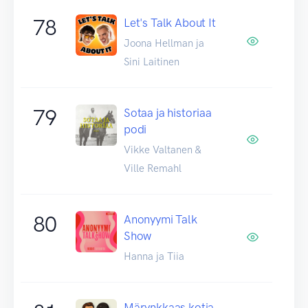
78
Let's Talk About It
Joona Hellman ja
Sini Laitinen
79
Sotaa ja historiaa
podi
Vikke Valtanen &
Ville Remahl
80
Anonyymi Talk
Show
Hanna ja Tiia
Märynkkaas kotia