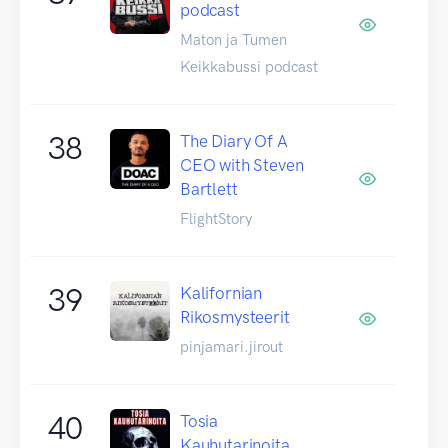
podcast
Maton ja Tumen
Keikkabussi podcast
38
The Diary Of A
CEO with Steven
Bartlett
FlightStory
39
Kalifornian
Rikosmysteerit
pinjamari.jirout
40
Tosia
Kauhutarinoita