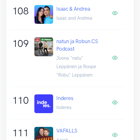
108
Isaac & Andrea
Isaac and Andrea
109
natun ja Robun CS
Podcast
Joona "natu"
Leppänen ja Roope
"Robu" Leppänen
110
Inderes
Inderes
111
VAFALLS
Acast