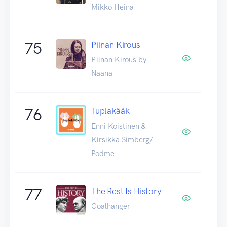
Mikko Heina
75
Piinan Kirous
Piinan Kirous by
Naana
76
Tuplakääk
Enni Koistinen &
Kirsikka Simberg/
Podme
77
The Rest Is History
Goalhanger