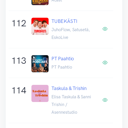
112
TUBEKÄSTI
JuhoFlow, Satusetä,
EskoLive
113
PT Paahtio
PT Paahtio
114
Taskula & Trishin
Elisa Taskula & Sanni
Trishin /
Asennestudio