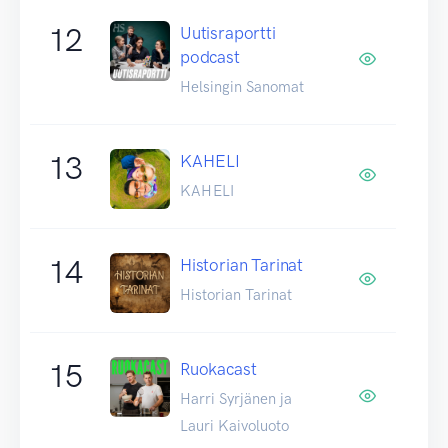
12
Uutisraportti
podcast
Helsingin Sanomat
13
KAHELI
KAHELI
14
Historian Tarinat
Historian Tarinat
15
Ruokacast
Harri Syrjänen ja
Lauri Kaivoluoto