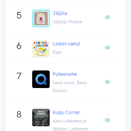
5
Jäljillä
Jäljillä/ Podme
6
Lasten sadut
Rayo
7
Puheenaihe
Leevi Leivo, Rami
Kurimo
8
Kalju Corner
Ismo Lehkonen ja
Waltteri Lehkonen