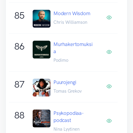
85
Modern Wisdom
Chris Williamson
86
Murhakertomuksi
a
Podimo
87
Puurojengi
Tomas Grekov
88
Psykopodiaa-
podcast
Nina Lyytinen