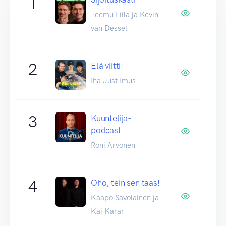
1
Teemu Liila ja Kevin
van Dessel
2
Elä viitti!
Iha Just Imus
3
Kuuntelija-
podcast
Roni Arvonen
4
Oho, tein sen taas!
Kaapo Savolainen ja
Kai Karar