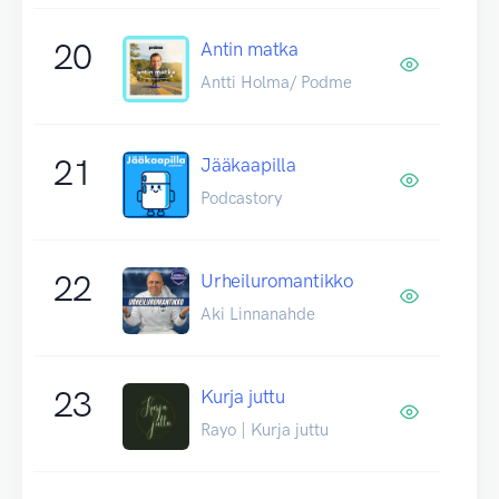
20
Antin matka
Antti Holma/ Podme
21
Jääkaapilla
Podcastory
22
Urheiluromantikko
Aki Linnanahde
23
Kurja juttu
Rayo | Kurja juttu