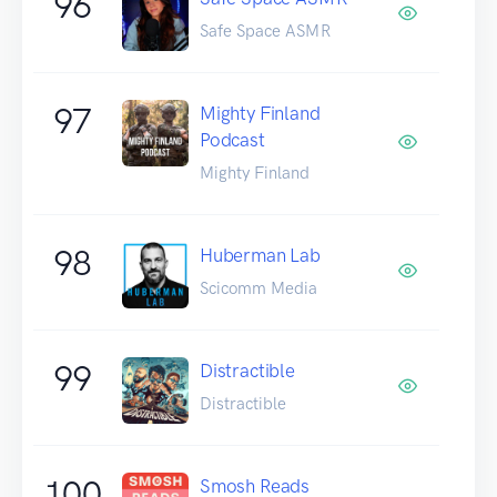
96
Safe Space ASMR
97
Mighty Finland
Podcast
Mighty Finland
98
Huberman Lab
Scicomm Media
99
Distractible
Distractible
100
Smosh Reads