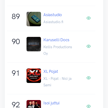
89
Asiastudio
Asiastudio.fi
90
Karuselli Docs
Kellis Productions
Oy
91
XL Pojat
XL - Pojat : Nici ja
Sami
92
Isoi juttui