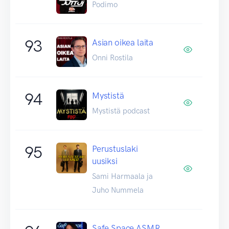
Podimo
93
Asian oikea laita
Onni Rostila
94
Mystistä
Mystistä podcast
95
Perustuslaki
uusiksi
Sami Harmaala ja
Juho Nummela
Safe Space ASMR