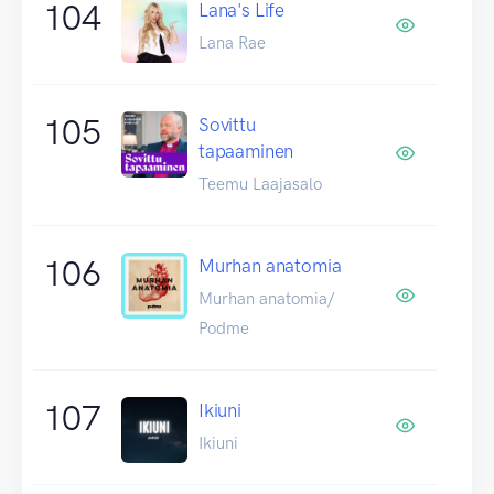
104
Lana's Life
Lana Rae
105
Sovittu
tapaaminen
Teemu Laajasalo
106
Murhan anatomia
Murhan anatomia/
Podme
107
Ikiuni
Ikiuni