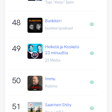
Topi "Keijo" Salin
48
Bunkkeri
bunkkeripodcast
49
Heikelä ja Koskelo
23 minuuttia
23 Media
50
Immu
Podimo
51
Saarinen Shöy