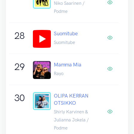
Niko Saarinen /
Podme
28
Suomitube
Suomitube
29
Mamma Mia
Rayo
30
OLIPA KERRAN
OTSIKKO
Shirly Karvinen &
Julianna Jokela /
Podme