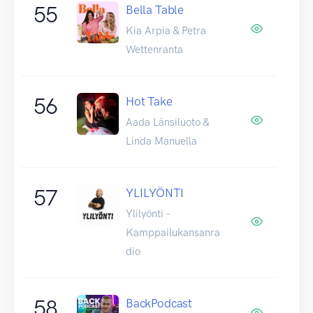
55
Bella Table
Kia Arpia & Petra
Wettenranta
56
Hot Take
Aada Länsiluoto &
Linda Manuella
57
YLILYÖNTI
Ylilyönti –
Kamppailukansanra
dio
58
BackPodcast