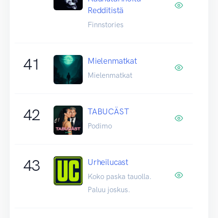
Redditistä
Finnstories
41
Mielenmatkat
Mielenmatkat
42
TABUCÄST
Podimo
43
Urheilucast
Koko paska tauolla.
Paluu joskus.