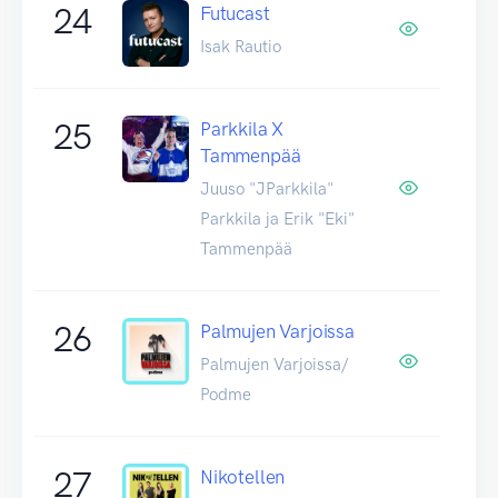
24
Futucast
Isak Rautio
25
Parkkila X
Tammenpää
Juuso "JParkkila"
Parkkila ja Erik "Eki"
Tammenpää
26
Palmujen Varjoissa
Palmujen Varjoissa/
Podme
27
Nikotellen