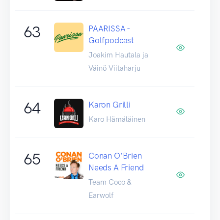
63
PAARISSA -
Golfpodcast
Joakim Hautala ja
Väinö Viitaharju
64
Karon Grilli
Karo Hämäläinen
65
Conan O’Brien
Needs A Friend
Team Coco &
Earwolf