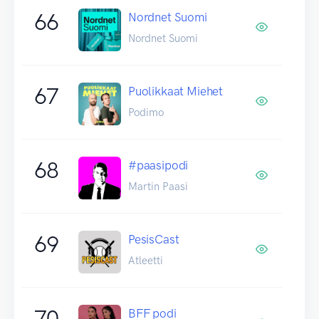
66
Nordnet Suomi
Nordnet Suomi
67
Puolikkaat Miehet
Podimo
68
#paasipodi
Martin Paasi
69
PesisCast
Atleetti
70
BFF podi