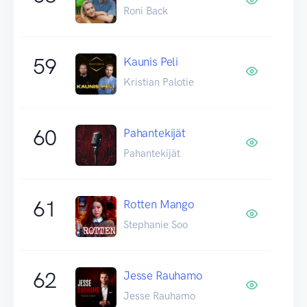
Roni Back
59
Kaunis Peli
Kristian Palotie
60
Pahantekijät
Pahantekijät
61
Rotten Mango
Stephanie Soo
62
Jesse Rauhamo
Jesse Rauhamo