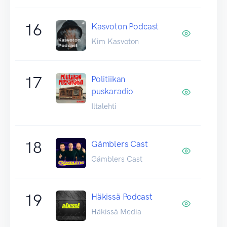
16
Kasvoton Podcast
Kim Kasvoton
17
Politiikan
puskaradio
Iltalehti
18
Gämblers Cast
Gämblers Cast
19
Häkissä Podcast
Häkissä Media