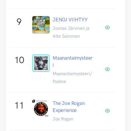
9
JENGI VIIHTYY
Joonas Järvinen ja
Atte Salminen
10
Maanantaimysteer
i
Maanantaimysteeri/
Podme
11
The Joe Rogan
Experience
Joe Rogan