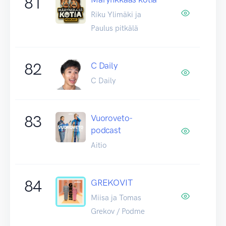
81
Riku Ylimäki ja
Paulus pitkälä
82
C Daily
C Daily
83
Vuoroveto-
podcast
Aitio
84
GREKOVIT
Miisa ja Tomas
Grekov / Podme