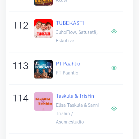
112
TUBEKÄSTI
JuhoFlow, Satusetä,
EskoLive
113
PT Paahtio
PT Paahtio
114
Taskula & Trishin
Elisa Taskula & Sanni
Trishin /
Asennestudio