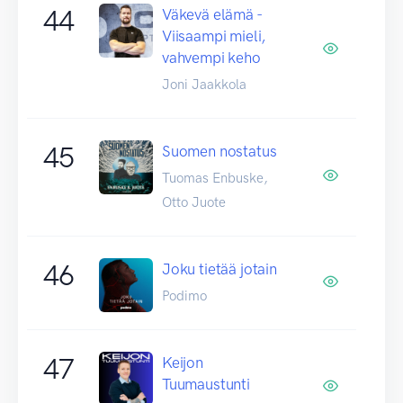
44
Väkevä elämä -
Viisaampi mieli,
vahvempi keho
Joni Jaakkola
45
Suomen nostatus
Tuomas Enbuske,
Otto Juote
46
Joku tietää jotain
Podimo
47
Keijon
Tuumaustunti