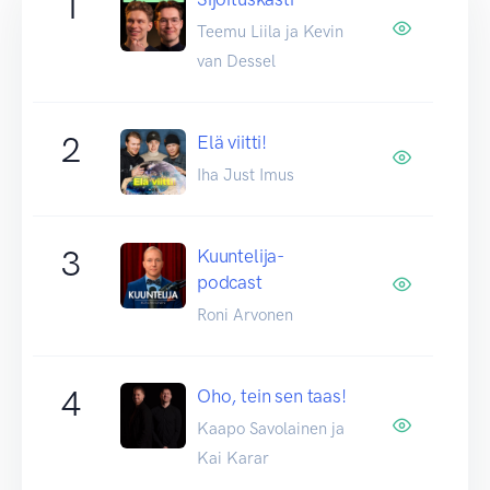
1
Teemu Liila ja Kevin
van Dessel
2
Elä viitti!
Iha Just Imus
3
Kuuntelija-
podcast
Roni Arvonen
4
Oho, tein sen taas!
Kaapo Savolainen ja
Kai Karar