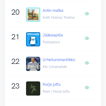
20
Antin matka
Antti Holma/ Podme
21
Jääkaapilla
Podcastory
22
Urheiluromantikko
Aki Linnanahde
23
Kurja juttu
Rayo | Kurja juttu