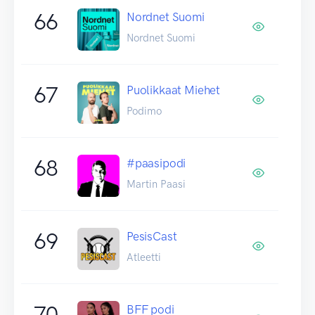
66
Nordnet Suomi
Nordnet Suomi
67
Puolikkaat Miehet
Podimo
68
#paasipodi
Martin Paasi
69
PesisCast
Atleetti
70
BFF podi