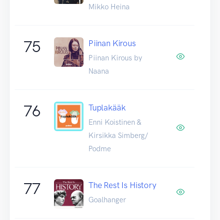
Mikko Heina
75
Piinan Kirous
Piinan Kirous by
Naana
76
Tuplakääk
Enni Koistinen &
Kirsikka Simberg/
Podme
77
The Rest Is History
Goalhanger