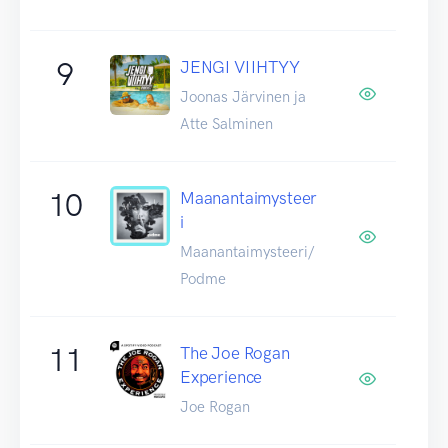
9
JENGI VIIHTYY
Joonas Järvinen ja
Atte Salminen
10
Maanantaimysteer
i
Maanantaimysteeri/
Podme
11
The Joe Rogan
Experience
Joe Rogan