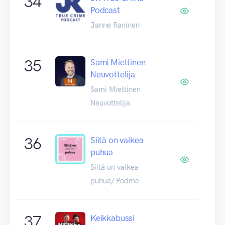
34
Podcast
Janne Raninen
35
Sami Miettinen
Neuvottelija
Sami Miettinen
Neuvottelija
36
Siitä on vaikea
puhua
Siitä on vaikea
puhua/ Podme
37
Keikkabussi