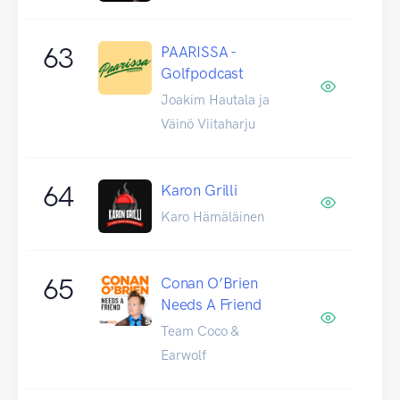
63
PAARISSA -
Golfpodcast
Joakim Hautala ja
Väinö Viitaharju
64
Karon Grilli
Karo Hämäläinen
65
Conan O’Brien
Needs A Friend
Team Coco &
Earwolf