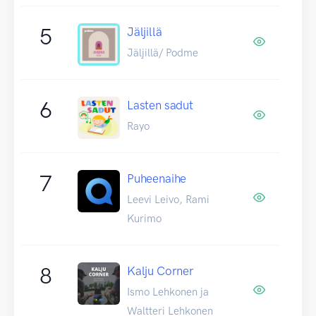
5
Jäljillä
Jäljillä/ Podme
6
Lasten sadut
Rayo
7
Puheenaihe
Leevi Leivo, Rami
Kurimo
8
Kalju Corner
Ismo Lehkonen ja
Waltteri Lehkonen