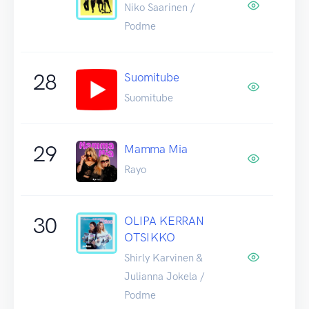
Niko Saarinen /
Podme
28
Suomitube
Suomitube
29
Mamma Mia
Rayo
30
OLIPA KERRAN
OTSIKKO
Shirly Karvinen &
Julianna Jokela /
Podme