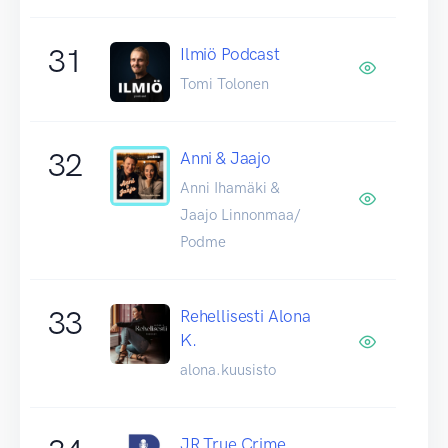
31
Ilmiö Podcast
Tomi Tolonen
32
Anni & Jaajo
Anni Ihamäki &
Jaajo Linnonmaa/
Podme
33
Rehellisesti Alona
K.
alona.kuusisto
JR True Crime