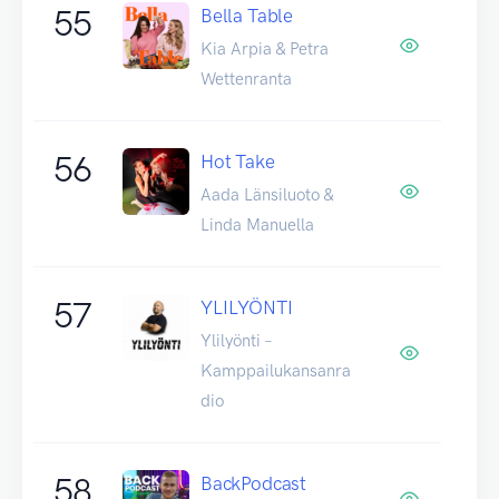
55
Bella Table
Kia Arpia & Petra
Wettenranta
56
Hot Take
Aada Länsiluoto &
Linda Manuella
57
YLILYÖNTI
Ylilyönti –
Kamppailukansanra
dio
58
BackPodcast