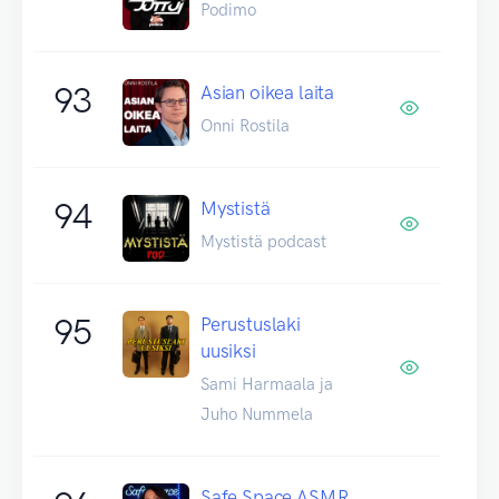
Podimo
93
Asian oikea laita
Onni Rostila
94
Mystistä
Mystistä podcast
95
Perustuslaki
uusiksi
Sami Harmaala ja
Juho Nummela
Safe Space ASMR