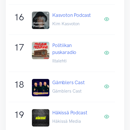
16
Kasvoton Podcast
Kim Kasvoton
17
Politiikan
puskaradio
Iltalehti
18
Gämblers Cast
Gämblers Cast
19
Häkissä Podcast
Häkissä Media