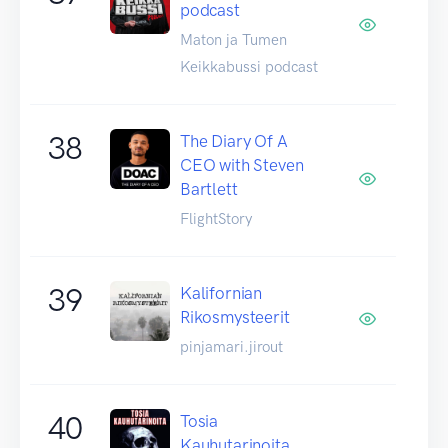
podcast
Maton ja Tumen
Keikkabussi podcast
38
The Diary Of A
CEO with Steven
Bartlett
FlightStory
39
Kalifornian
Rikosmysteerit
pinjamari.jirout
40
Tosia
Kauhutarinoita