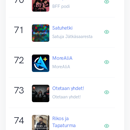
BFF podi
71
Satuhetki
Satuja Jätkäsaaresta
72
MoreAliA
MoreAliA
73
Otetaan yhdet!
Otetaan yhdet!
74
Rikos ja
Tapaturma