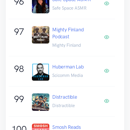
96
Safe Space ASMR
97
Mighty Finland
Podcast
Mighty Finland
98
Huberman Lab
Scicomm Media
99
Distractible
Distractible
100
Smosh Reads