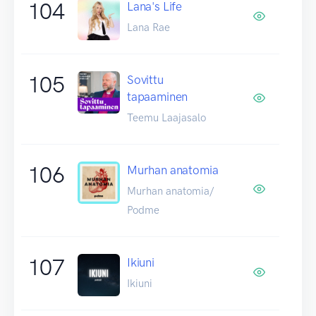
104
Lana's Life
Lana Rae
105
Sovittu
tapaaminen
Teemu Laajasalo
106
Murhan anatomia
Murhan anatomia/
Podme
107
Ikiuni
Ikiuni