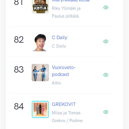
81
Riku Ylimäki ja
Paulus pitkälä
82
C Daily
C Daily
83
Vuoroveto-
podcast
Aitio
84
GREKOVIT
Miisa ja Tomas
Grekov / Podme