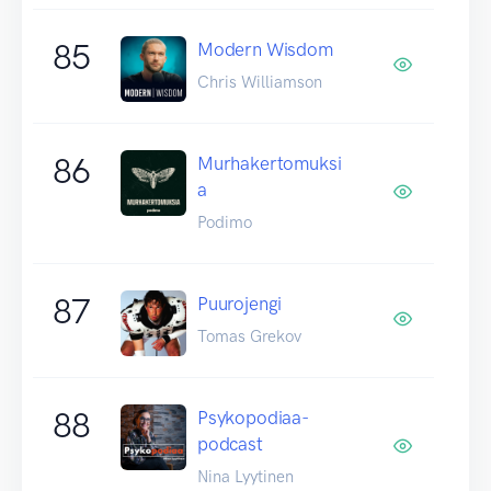
85
Modern Wisdom
Chris Williamson
86
Murhakertomuksi
a
Podimo
87
Puurojengi
Tomas Grekov
88
Psykopodiaa-
podcast
Nina Lyytinen