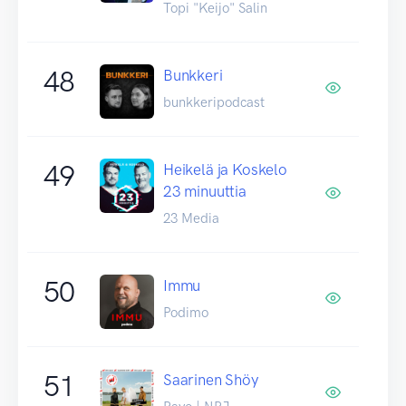
Topi "Keijo" Salin
48
Bunkkeri
bunkkeripodcast
49
Heikelä ja Koskelo
23 minuuttia
23 Media
50
Immu
Podimo
51
Saarinen Shöy