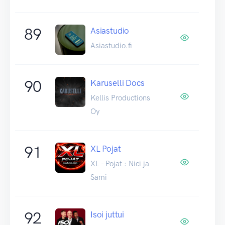
89
Asiastudio
Asiastudio.fi
90
Karuselli Docs
Kellis Productions
Oy
91
XL Pojat
XL - Pojat : Nici ja
Sami
92
Isoi juttui