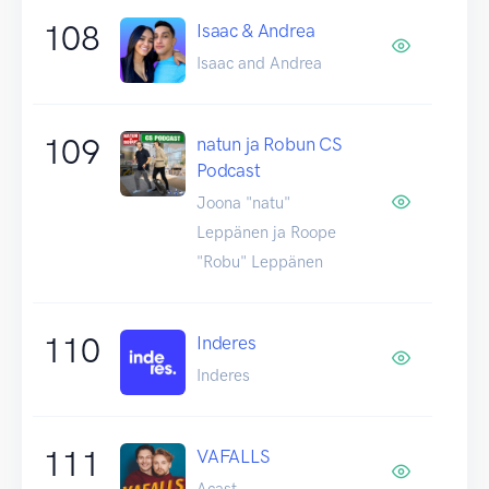
108
Isaac & Andrea
Isaac and Andrea
109
natun ja Robun CS
Podcast
Joona "natu"
Leppänen ja Roope
"Robu" Leppänen
110
Inderes
Inderes
111
VAFALLS
Acast