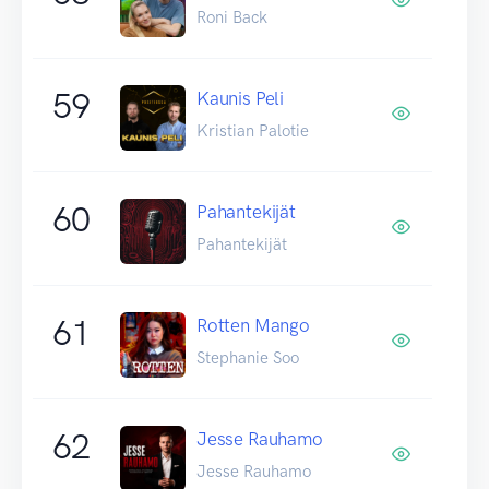
Roni Back
59
Kaunis Peli
Kristian Palotie
60
Pahantekijät
Pahantekijät
61
Rotten Mango
Stephanie Soo
62
Jesse Rauhamo
Jesse Rauhamo