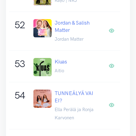
Rayo | NRJ
52
Jordan & Salish
Matter
Jordan Matter
53
Kiuas
Aitio
54
TUNNEÄLYÄ VAI
EI?
Ella Perälä ja Ronja
Karvonen