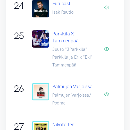
24
Futucast
Isak Rautio
25
Parkkila X
Tammenpää
Juuso "JParkkila"
Parkkila ja Erik "Eki"
Tammenpää
26
Palmujen Varjoissa
Palmujen Varjoissa/
Podme
27
Nikotellen