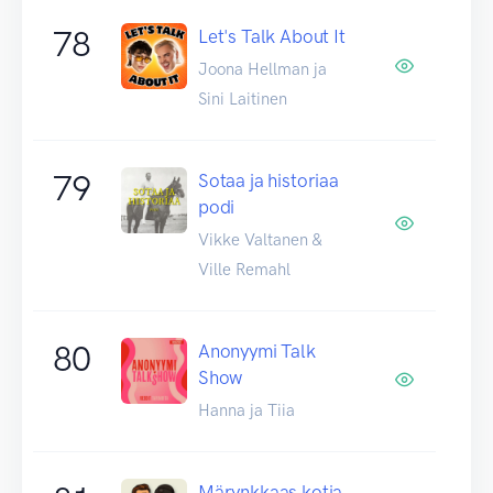
78
Let's Talk About It
Joona Hellman ja
Sini Laitinen
79
Sotaa ja historiaa
podi
Vikke Valtanen &
Ville Remahl
80
Anonyymi Talk
Show
Hanna ja Tiia
Märynkkaas kotia