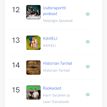
12
Uutisraportti
podcast
Helsingin Sanomat
13
KAHELI
KAHELI
14
Historian Tarinat
Historian Tarinat
15
Ruokacast
Harri Syrjänen ja
Lauri Kaivoluoto