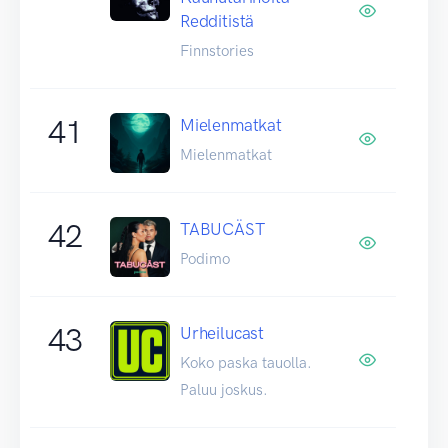
Redditistä
Finnstories
41
Mielenmatkat
Mielenmatkat
42
TABUCÄST
Podimo
43
Urheilucast
Koko paska tauolla.
Paluu joskus.