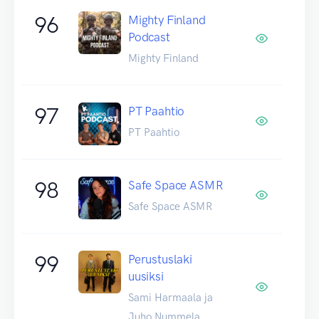
96
Mighty Finland
Podcast
Mighty Finland
97
PT Paahtio
PT Paahtio
98
Safe Space ASMR
Safe Space ASMR
99
Perustuslaki
uusiksi
Sami Harmaala ja
Juho Nummela