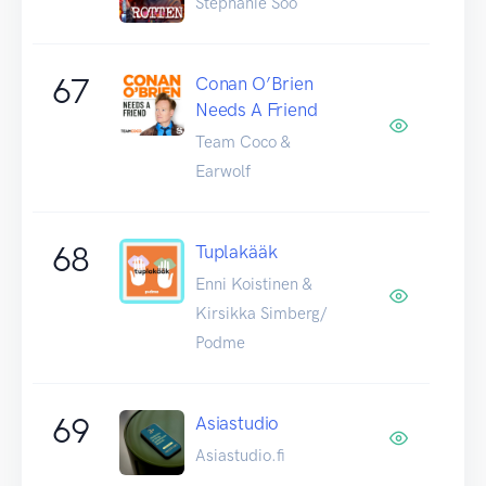
Stephanie Soo
67
Conan O’Brien
Needs A Friend
Team Coco &
Earwolf
68
Tuplakääk
Enni Koistinen &
Kirsikka Simberg/
Podme
69
Asiastudio
Asiastudio.fi