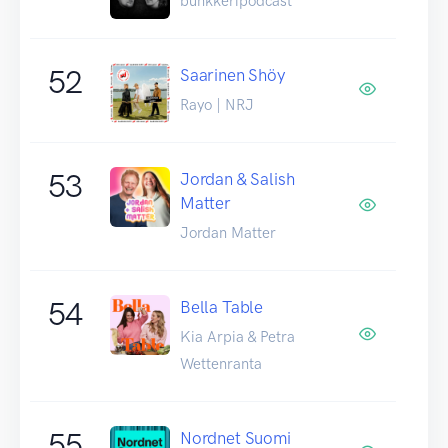
bunkkeripodcast
52
Saarinen Shöy
Rayo | NRJ
53
Jordan & Salish
Matter
Jordan Matter
54
Bella Table
Kia Arpia & Petra
Wettenranta
55
Nordnet Suomi