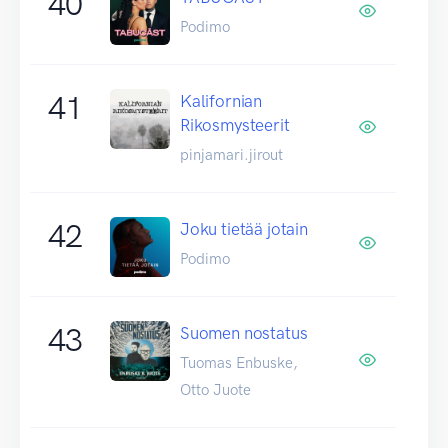
40
Podimo
41
Kalifornian
Rikosmysteerit
pinjamari.jirout
42
Joku tietää jotain
Podimo
43
Suomen nostatus
Tuomas Enbuske,
Otto Juote