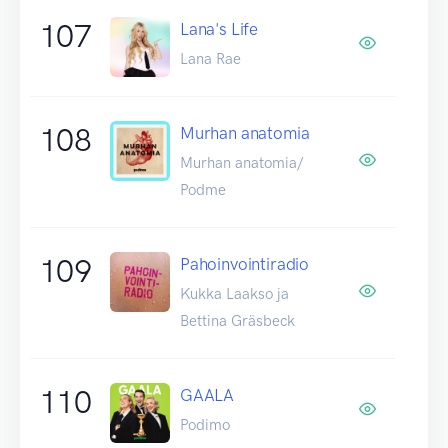
107
Lana's Life
Lana Rae
108
Murhan anatomia
Murhan anatomia/
Podme
109
Pahoinvointiradio
Kukka Laakso ja
Bettina Gräsbeck
110
GAALA
Podimo