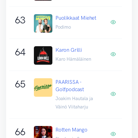
63
Puolikkaat Miehet
Podimo
64
Karon Grilli
Karo Hämäläinen
65
PAARISSA -
Golfpodcast
Joakim Hautala ja
Väinö Viitaharju
66
Rotten Mango