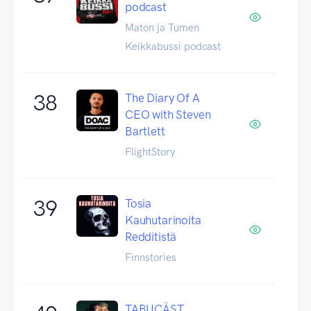
podcast
Maton ja Tumen
Keikkabussi podcast
38
The Diary Of A
CEO with Steven
Bartlett
FlightStory
39
Tosia
Kauhutarinoita
Redditistä
Finnstories
TABUCÄST