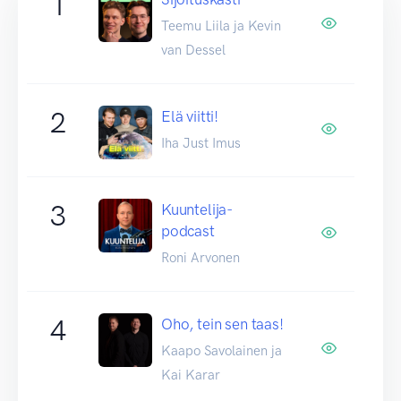
1
Teemu Liila ja Kevin
van Dessel
2
Elä viitti!
Iha Just Imus
3
Kuuntelija-
podcast
Roni Arvonen
4
Oho, tein sen taas!
Kaapo Savolainen ja
Kai Karar