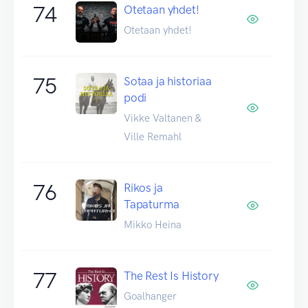
74
Otetaan yhdet!
Otetaan yhdet!
75
Sotaa ja historiaa
podi
Vikke Valtanen &
Ville Remahl
76
Rikos ja
Tapaturma
Mikko Heina
77
The Rest Is History
Goalhanger