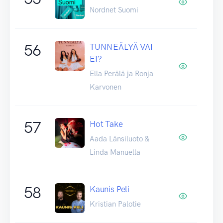
Nordnet Suomi
56
TUNNEÄLYÄ VAI
EI?
Ella Perälä ja Ronja
Karvonen
57
Hot Take
Aada Länsiluoto &
Linda Manuella
58
Kaunis Peli
Kristian Palotie