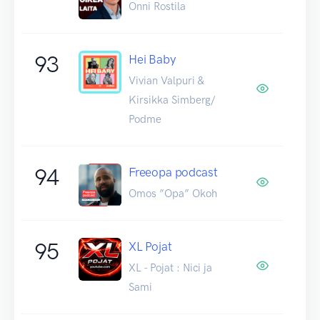
Onni Rostila
93
Hei Baby
Vivian Valpuri &
Kirsikka Simberg/
Podme
94
Freeopa podcast
Omos ”Opa” Okoh
95
XL Pojat
XL - Pojat : Nici ja
Sami