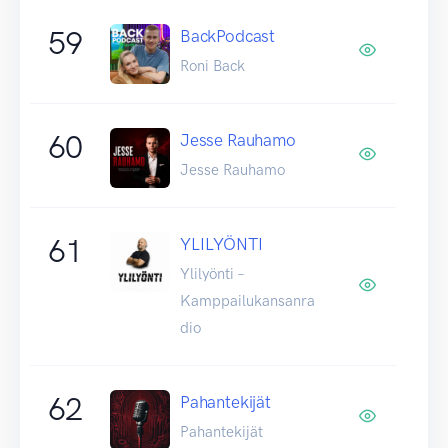
59
BackPodcast
Roni Back
60
Jesse Rauhamo
Jesse Rauhamo
61
YLILYÖNTI
Ylilyönti –
Kamppailukansanra
dio
62
Pahantekijät
Pahantekijät