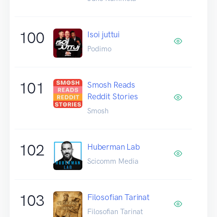
100
Isoi juttui
Podimo
101
Smosh Reads
Reddit Stories
Smosh
102
Huberman Lab
Scicomm Media
103
Filosofian Tarinat
Filosofian Tarinat