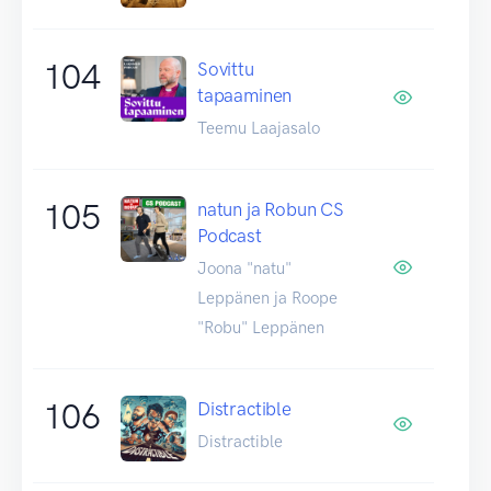
104
Sovittu
tapaaminen
Teemu Laajasalo
105
natun ja Robun CS
Podcast
Joona "natu"
Leppänen ja Roope
"Robu" Leppänen
106
Distractible
Distractible