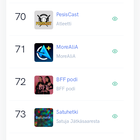
70
PesisCast
Atleetti
71
MoreAliA
MoreAliA
72
BFF podi
BFF podi
73
Satuhetki
Satuja Jätkäsaaresta