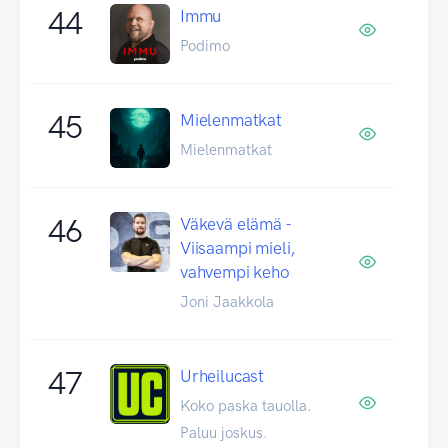
44
Immu
Podimo
45
Mielenmatkat
Mielenmatkat
46
Väkevä elämä -
Viisaampi mieli,
vahvempi keho
Joni Jaakkola
47
Urheilucast
Koko paska tauolla.
Paluu joskus.