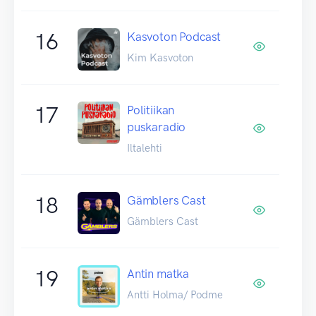
16
Kasvoton Podcast
Kim Kasvoton
17
Politiikan
puskaradio
Iltalehti
18
Gämblers Cast
Gämblers Cast
19
Antin matka
Antti Holma/ Podme