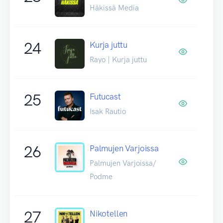
Häkissä Media
24
Kurja juttu
Rayo | Kurja juttu
25
Futucast
Isak Rautio
26
Palmujen Varjoissa
Palmujen Varjoissa/
Podme
27
Nikotellen