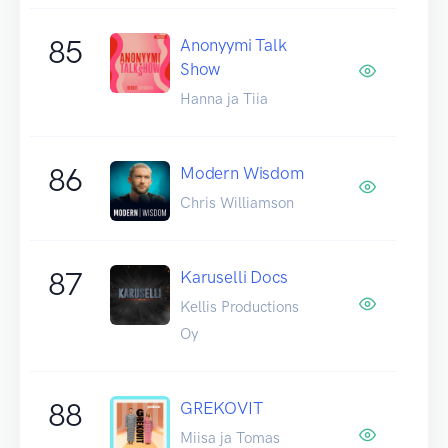
85
Anonyymi Talk
Show
Hanna ja Tiia
86
Modern Wisdom
Chris Williamson
87
Karuselli Docs
Kellis Productions
Oy
88
GREKOVIT
Miisa ja Tomas