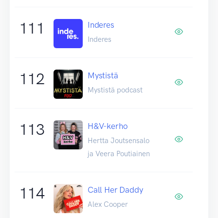
111
Inderes
Inderes
112
Mystistä
Mystistä podcast
113
H&V-kerho
Hertta Joutsensalo
ja Veera Poutiainen
114
Call Her Daddy
Alex Cooper