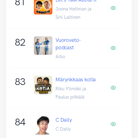
81
Joona Hellman ja
Sini Laitinen
82
Vuoroveto-
podcast
Aitio
83
Märynkkaas kotia
Riku Ylimäki ja
Paulus pitkälä
84
C Daily
C Daily