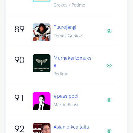
Grekov / Podme
89
Puurojengi
Tomas Grekov
90
Murhakertomuksi
a
Podimo
91
#paasipodi
Martin Paasi
92
Asian oikea laita