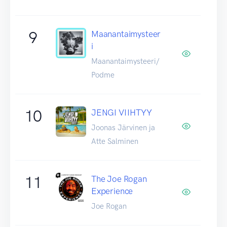
9
Maanantaimysteer
i
Maanantaimysteeri/
Podme
10
JENGI VIIHTYY
Joonas Järvinen ja
Atte Salminen
11
The Joe Rogan
Experience
Joe Rogan