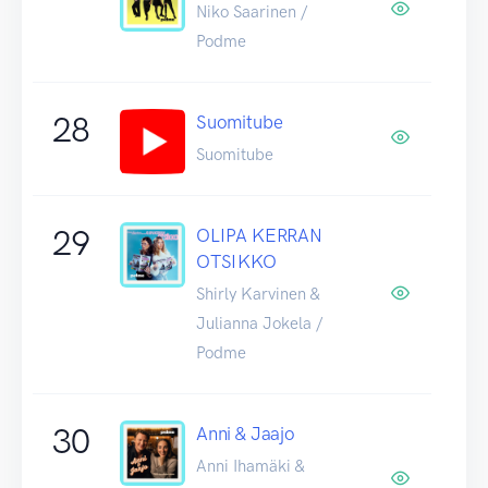
Niko Saarinen /
Podme
28
Suomitube
Suomitube
29
OLIPA KERRAN
OTSIKKO
Shirly Karvinen &
Julianna Jokela /
Podme
30
Anni & Jaajo
Anni Ihamäki &