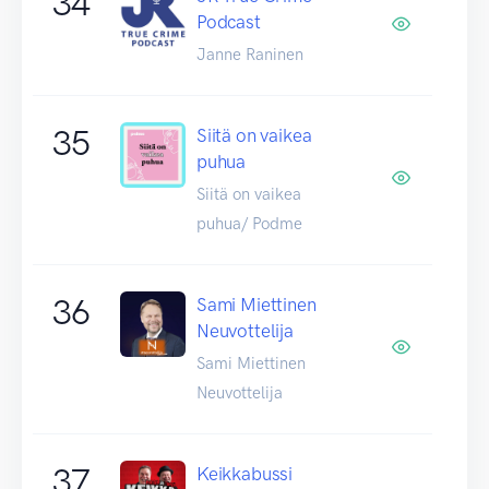
34
Podcast
Janne Raninen
35
Siitä on vaikea
puhua
Siitä on vaikea
puhua/ Podme
36
Sami Miettinen
Neuvottelija
Sami Miettinen
Neuvottelija
37
Keikkabussi