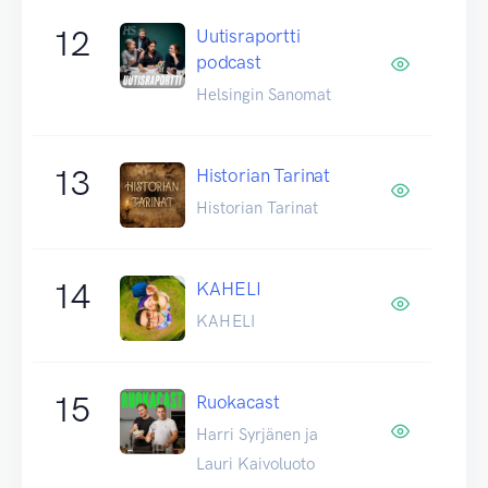
12
Uutisraportti
podcast
Helsingin Sanomat
13
Historian Tarinat
Historian Tarinat
14
KAHELI
KAHELI
15
Ruokacast
Harri Syrjänen ja
Lauri Kaivoluoto