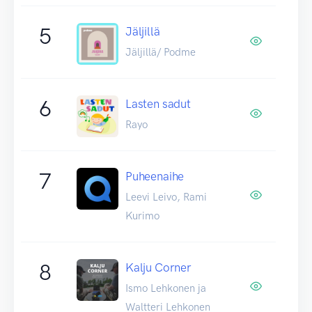
5
Jäljillä
Jäljillä/ Podme
6
Lasten sadut
Rayo
7
Puheenaihe
Leevi Leivo, Rami
Kurimo
8
Kalju Corner
Ismo Lehkonen ja
Waltteri Lehkonen