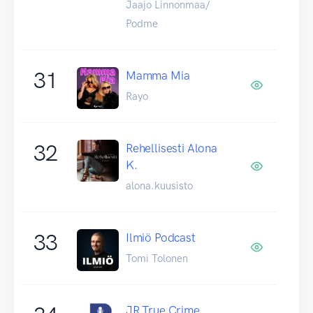
Jaajo Linnonmaa/
Podme
31
Mamma Mia
Rayo
32
Rehellisesti Alona
K.
alona.kuusisto
33
Ilmiö Podcast
Tomi Tolonen
JR True Crime