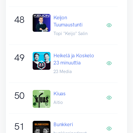
48
Keijon
Tuumaustunti
Topi "Keijo" Salin
49
Heikelä ja Koskelo
23 minuuttia
23 Media
50
Kiuas
Aitio
51
Bunkkeri