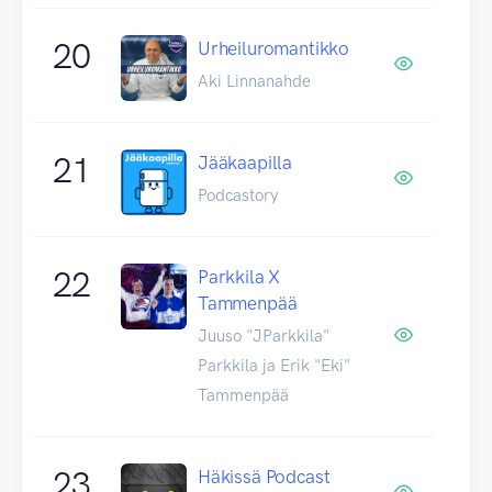
20
Urheiluromantikko
Aki Linnanahde
21
Jääkaapilla
Podcastory
22
Parkkila X
Tammenpää
Juuso "JParkkila"
Parkkila ja Erik "Eki"
Tammenpää
23
Häkissä Podcast