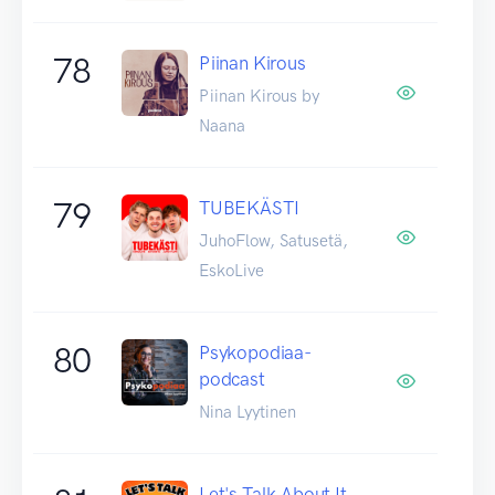
78
Piinan Kirous
Piinan Kirous by
Naana
79
TUBEKÄSTI
JuhoFlow, Satusetä,
EskoLive
80
Psykopodiaa-
podcast
Nina Lyytinen
Let's Talk About It