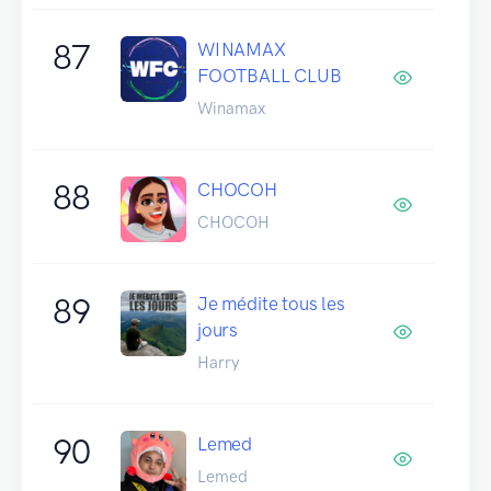
87
WINAMAX
FOOTBALL CLUB
Winamax
88
CHOCOH
CHOCOH
89
Je médite tous les
jours
Harry
90
Lemed
Lemed