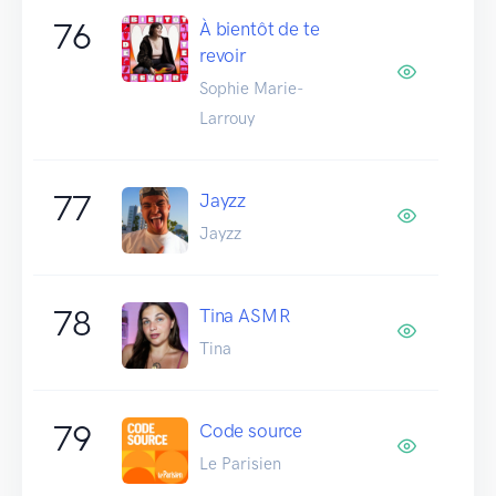
76
À bientôt de te
revoir
Sophie Marie-
Larrouy
77
Jayzz
Jayzz
78
Tina ASMR
Tina
79
Code source
Le Parisien