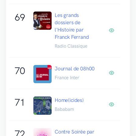
69
Les grands
dossiers de
l'Histoire par
Franck Ferrand
Radio Classique
70
Journal de 08h00
France Inter
71
Home(icides)
Bababam
72
Contre Soirée par