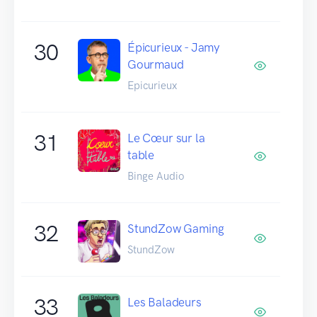
30
Épicurieux - Jamy
Gourmaud
Epicurieux
31
Le Cœur sur la
table
Binge Audio
32
StundZow Gaming
StundZow
33
Les Baladeurs