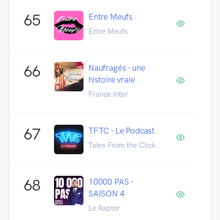
65
Entre Meufs
Entre Meufs
66
Naufragés - une
histoire vraie
France Inter
67
TFTC - Le Podcast
Tales From the Click
68
10000 PAS -
SAISON 4
Le Raptor