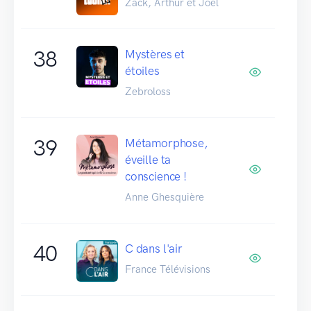
Zack, Arthur et Joël
38
Mystères et
étoiles
Zebroloss
39
Métamorphose,
éveille ta
conscience !
Anne Ghesquière
40
C dans l'air
France Télévisions