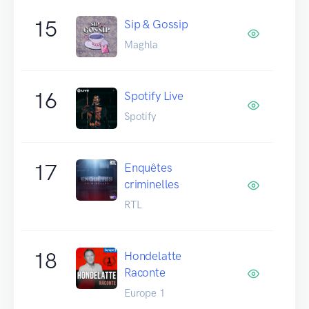
15
Sip & Gossip
Maghla
16
Spotify Live
Spotify
17
Enquêtes
criminelles
RTL
18
Hondelatte
Raconte
Europe 1