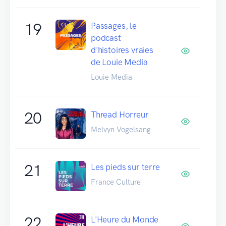
19
Passages, le
podcast
d'histoires vraies
de Louie Media
Louie Media
20
Thread Horreur
Melvyn Vogelsang
21
Les pieds sur terre
France Culture
22
L'Heure du Monde