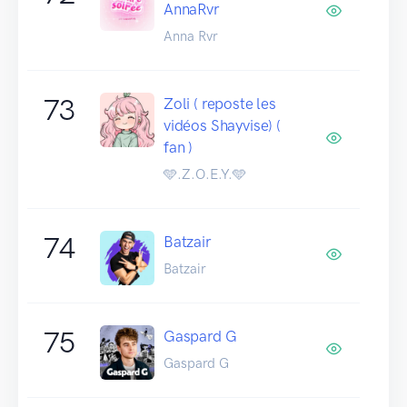
AnnaRvr
Anna Rvr
73
Zoli ( reposte les
vidéos Shayvise) (
fan )
🩵.Z.O.E.Y.🩵
74
Batzair
Batzair
75
Gaspard G
Gaspard G