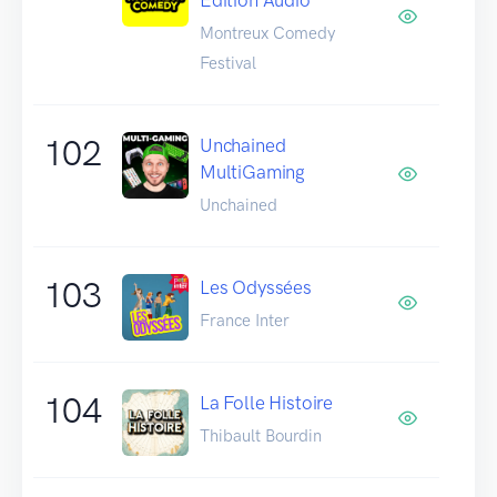
Montreux Comedy
Festival
102
Unchained
MultiGaming
Unchained
103
Les Odyssées
France Inter
104
La Folle Histoire
Thibault Bourdin