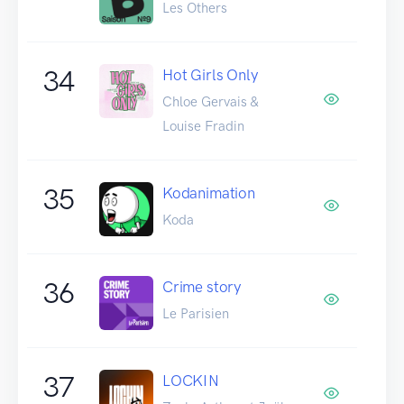
Les Others
34
Hot Girls Only
Chloe Gervais &
Louise Fradin
35
Kodanimation
Koda
36
Crime story
Le Parisien
37
LOCKIN