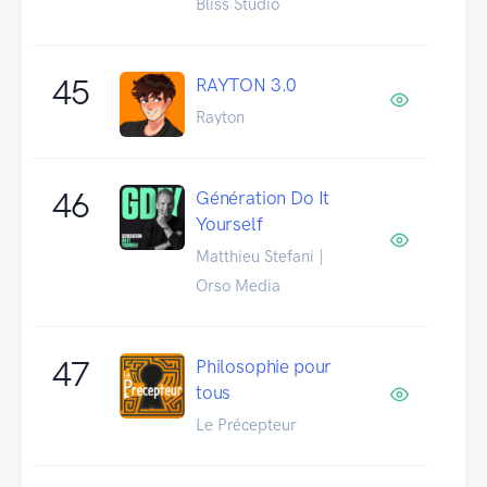
Bliss Studio
45
RAYTON 3.0
Rayton
46
Génération Do It
Yourself
Matthieu Stefani |
Orso Media
47
Philosophie pour
tous
Le Précepteur