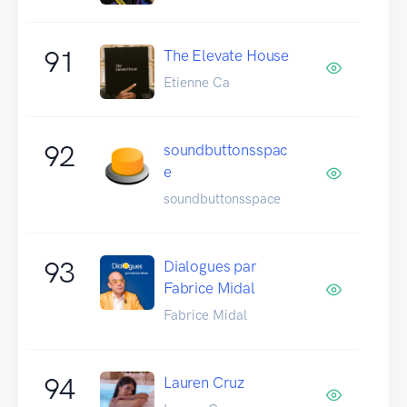
91
The Elevate House
Etienne Ca
92
soundbuttonsspac
e
soundbuttonsspace
93
Dialogues par
Fabrice Midal
Fabrice Midal
94
Lauren Cruz