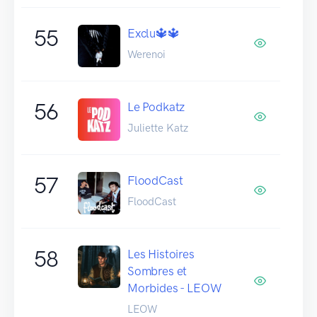
55
Exclu🔱🔱
Werenoi
56
Le Podkatz
Juliette Katz
57
FloodCast
FloodCast
58
Les Histoires
Sombres et
Morbides - LEOW
LEOW