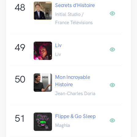
48
Secrets d'Histoire
Initial Studio /
France Télévisions
49
Liv
Liv
50
Mon Incroyable
Histoire
Jean-Charles Doria
51
Flippe & Go Sleep
Maghla