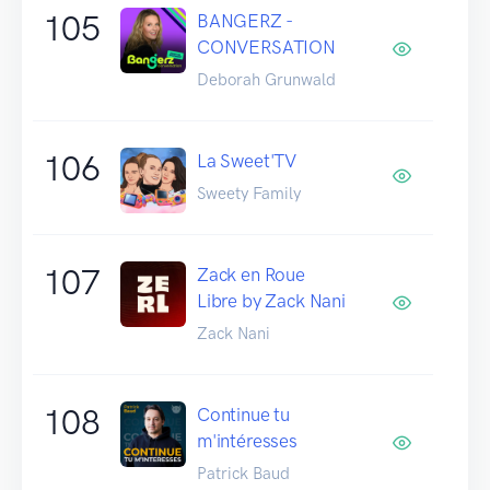
105
BANGERZ -
CONVERSATION
Deborah Grunwald
106
La Sweet'TV
Sweety Family
107
Zack en Roue
Libre by Zack Nani
Zack Nani
108
Continue tu
m'intéresses
Patrick Baud