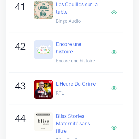
41
Les Couilles sur la
table
Binge Audio
42
Encore une
histoire
Encore une histoire
43
L'Heure Du Crime
RTL
44
Bliss Stories -
Maternité sans
filtre