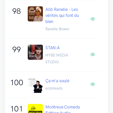
98
Allô Ranelle – Les
vérités qui font du
bien
Ranelle Brown
99
STAN:A
HYBE MEDIA
STUDIO
100
Ça m'a soulé
enzoreads
101
Montreux Comedy
Edition Audio