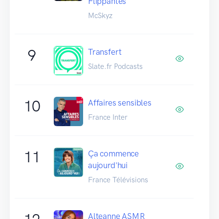
Flippantes
McSkyz
9
Transfert
Slate.fr Podcasts
10
Affaires sensibles
France Inter
11
Ça commence
aujourd'hui
France Télévisions
Alteanne ASMR