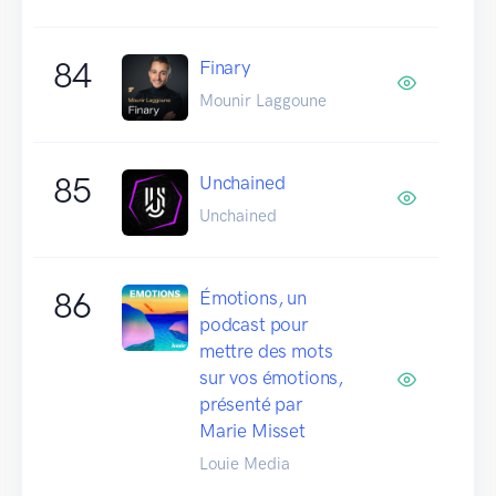
84
Finary
Mounir Laggoune
85
Unchained
Unchained
86
Émotions, un
podcast pour
mettre des mots
sur vos émotions,
présenté par
Marie Misset
Louie Media