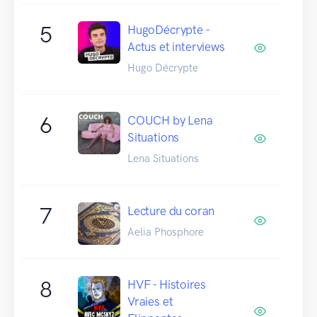
5
HugoDécrypte -
Actus et interviews
Hugo Décrypte
6
COUCH by Lena
Situations
Lena Situations
7
Lecture du coran
Aelia Phosphore
8
HVF - Histoires
Vraies et