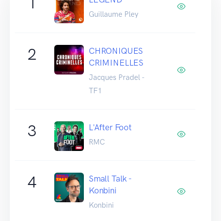
1
Guillaume Pley
2
CHRONIQUES
CRIMINELLES
Jacques Pradel -
TF1
3
L'After Foot
RMC
4
Small Talk -
Konbini
Konbini