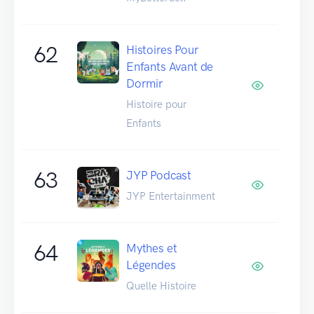
62
Histoires Pour
Enfants Avant de
Dormir
Histoire pour
Enfants
63
JYP Podcast
JYP Entertainment
64
Mythes et
Légendes
Quelle Histoire