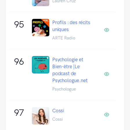
Lauren Cruz
95
Profils : des récits
uniques
ARTE Radio
96
Psychologie et
Bien-être |Le
podcast de
Psychologue.net
Psychologue
97
Cossi
Cossi