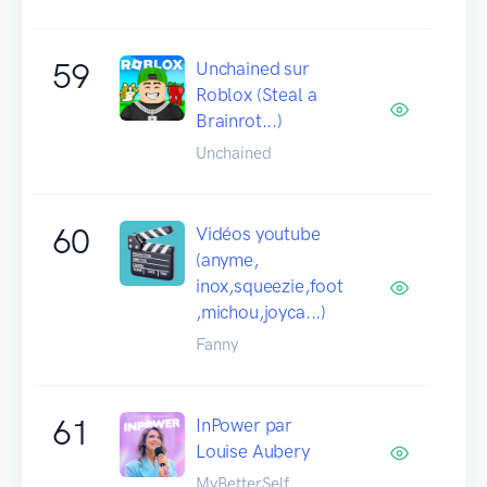
59
Unchained sur
Roblox (Steal a
Brainrot...)
Unchained
60
Vidéos youtube
(anyme,
inox,squeezie,foot
,michou,joyca...)
Fanny
61
InPower par
Louise Aubery
MyBetterSelf