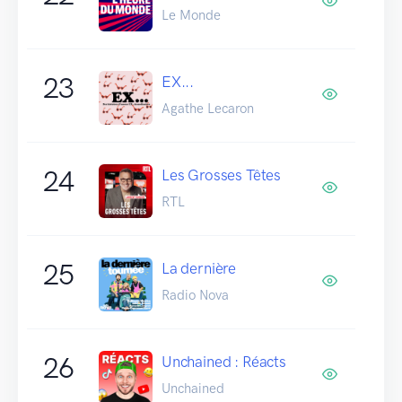
Le Monde
23
EX...
Agathe Lecaron
24
Les Grosses Têtes
RTL
25
La dernière
Radio Nova
26
Unchained : Réacts
Unchained