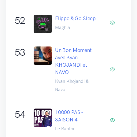
52
Flippe & Go Sleep
Maghla
53
Un Bon Moment
avec Kyan
KHOJANDI et
NAVO
Kyan Khojandi &
Navo
54
10000 PAS -
SAISON 4
Le Raptor