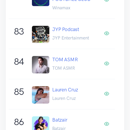
Winamax
83
JYP Podcast
JYP Entertainment
84
TOM ASMR
TOM ASMR
85
Lauren Cruz
Lauren Cruz
86
Batzair
Batzair