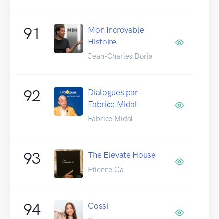
91
Mon Incroyable
Histoire
Jean-Charles Doria
92
Dialogues par
Fabrice Midal
Fabrice Midal
93
The Elevate House
Etienne Ca
94
Cossi