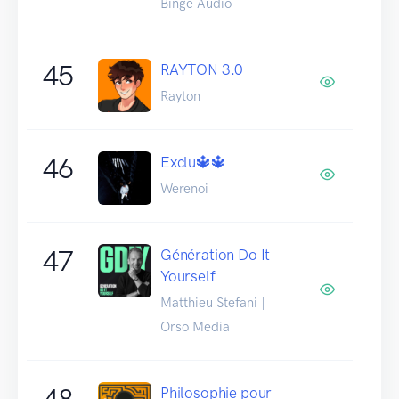
Binge Audio
45
RAYTON 3.0
Rayton
46
Exclu🔱🔱
Werenoi
47
Génération Do It
Yourself
Matthieu Stefani |
Orso Media
48
Philosophie pour