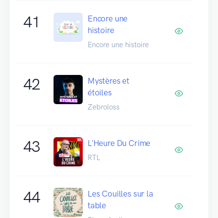
41
Encore une
histoire
Encore une histoire
42
Mystères et
étoiles
Zebroloss
43
L'Heure Du Crime
RTL
44
Les Couilles sur la
table