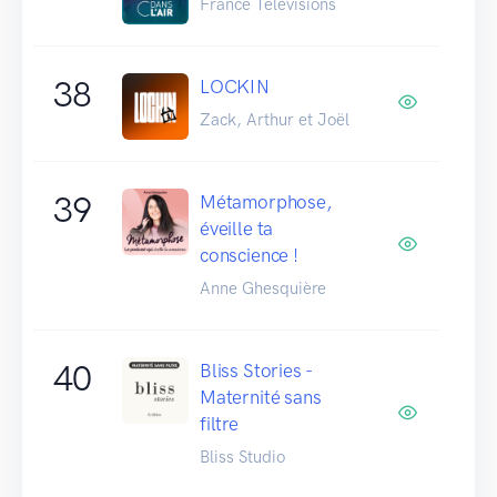
France Télévisions
38
LOCKIN
Zack, Arthur et Joël
39
Métamorphose,
éveille ta
conscience !
Anne Ghesquière
40
Bliss Stories -
Maternité sans
filtre
Bliss Studio