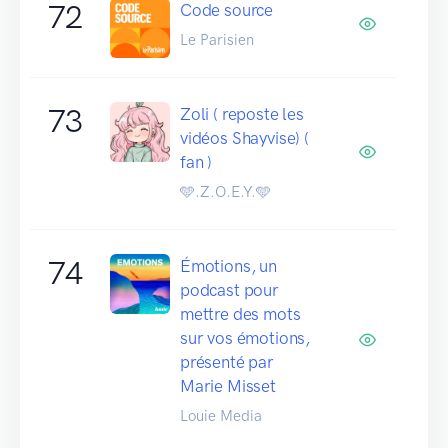
72
Code source
Le Parisien
73
Zoli ( reposte les
vidéos Shayvise) (
fan )
🩵.Z.O.E.Y.🩵
74
Émotions, un
podcast pour
mettre des mots
sur vos émotions,
présenté par
Marie Misset
Louie Media