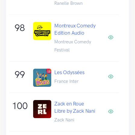
Ranelle Brown
98
Montreux Comedy
Edition Audio
Montreux Comedy
Festival
99
Les Odyssées
France Inter
100
Zack en Roue
Libre by Zack Nani
Zack Nani