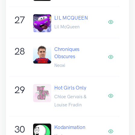
27
LIL MCQUEEN
Lil McQueen
28
Chroniques
Obscures
Neoxi
29
Hot Girls Only
Chloe Gervais &
Louise Fradin
30
Kodanimation