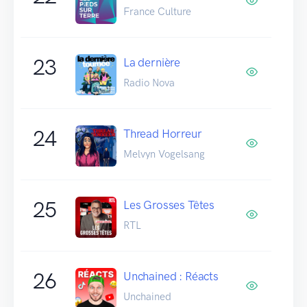
France Culture
23
La dernière
Radio Nova
24
Thread Horreur
Melvyn Vogelsang
25
Les Grosses Têtes
RTL
26
Unchained : Réacts
Unchained