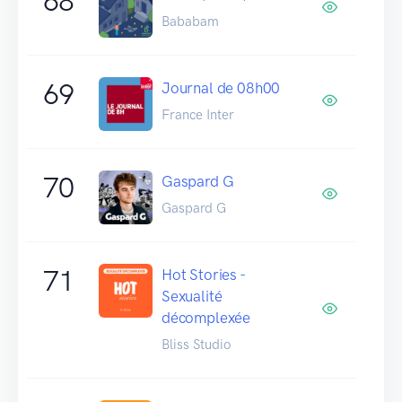
68
Bababam
69
Journal de 08h00
France Inter
70
Gaspard G
Gaspard G
71
Hot Stories -
Sexualité
décomplexée
Bliss Studio