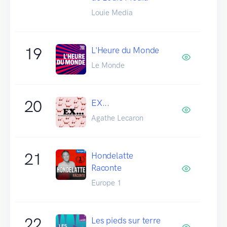
Louie Media
19
L'Heure du Monde
Le Monde
20
EX...
Agathe Lecaron
21
Hondelatte
Raconte
Europe 1
22
Les pieds sur terre