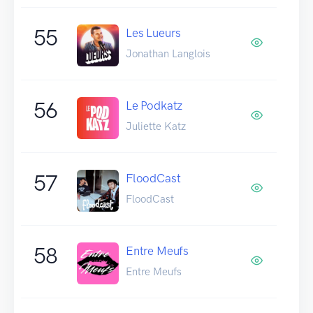
55
Les Lueurs
Jonathan Langlois
56
Le Podkatz
Juliette Katz
57
FloodCast
FloodCast
58
Entre Meufs
Entre Meufs