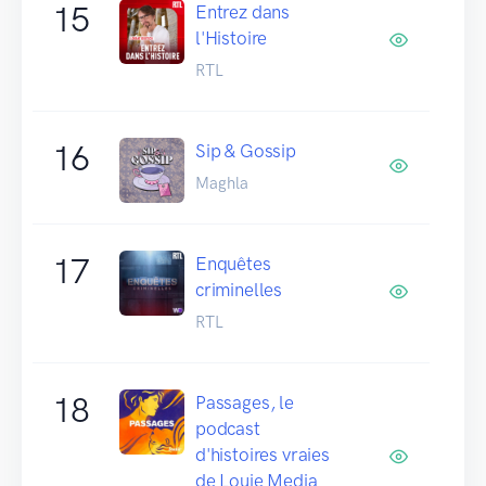
15
Entrez dans
l'Histoire
RTL
16
Sip & Gossip
Maghla
17
Enquêtes
criminelles
RTL
18
Passages, le
podcast
d'histoires vraies
de Louie Media