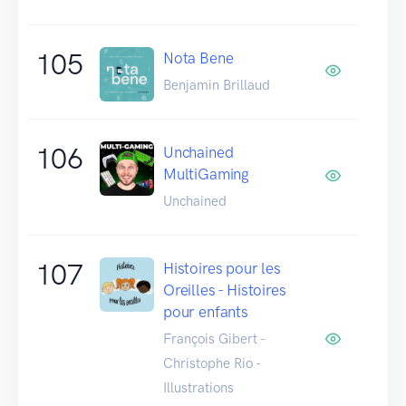
105
Nota Bene
Benjamin Brillaud
106
Unchained
MultiGaming
Unchained
107
Histoires pour les
Oreilles - Histoires
pour enfants
François Gibert -
Christophe Rio -
Illustrations