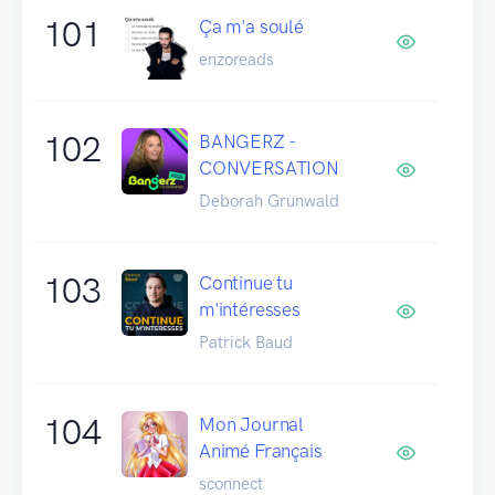
101
Ça m'a soulé
enzoreads
102
BANGERZ -
CONVERSATION
Deborah Grunwald
103
Continue tu
m'intéresses
Patrick Baud
104
Mon Journal
Animé Français
sconnect