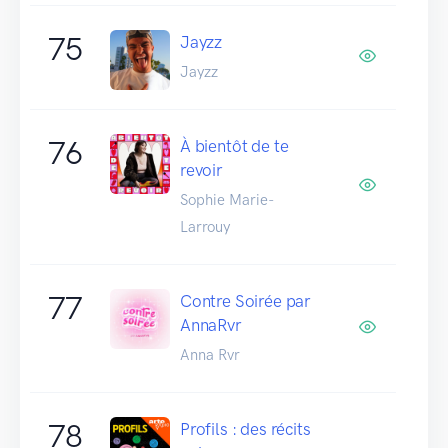
75
Jayzz
Jayzz
76
À bientôt de te
revoir
Sophie Marie-
Larrouy
77
Contre Soirée par
AnnaRvr
Anna Rvr
78
Profils : des récits