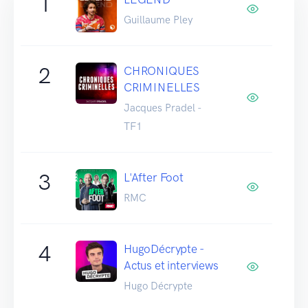
1
Guillaume Pley
2
CHRONIQUES
CRIMINELLES
Jacques Pradel -
TF1
3
L'After Foot
RMC
4
HugoDécrypte -
Actus et interviews
Hugo Décrypte