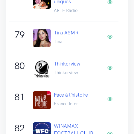
uniques
ARTE Radio
79
Tina ASMR
Tina
80
Thinkerview
Thinkerview
81
Face à l'histoire
France Inter
82
WINAMAX
FOOTBALL CLUB