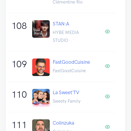
Clémentine Rio
108
STAN:A
HYBE MEDIA
STUDIO
109
FastGoodCuisine
FastGoodCuisine
110
La Sweet'TV
Sweety Family
111
Colinzuka