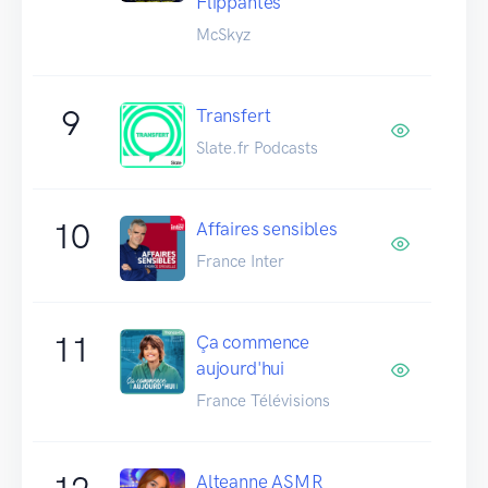
Flippantes
McSkyz
9
Transfert
Slate.fr Podcasts
10
Affaires sensibles
France Inter
11
Ça commence
aujourd'hui
France Télévisions
Alteanne ASMR