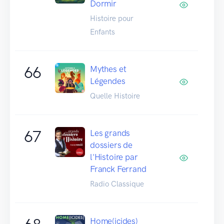
Dormir
Histoire pour
Enfants
66
Mythes et
Légendes
Quelle Histoire
67
Les grands
dossiers de
l'Histoire par
Franck Ferrand
Radio Classique
Home(icides)