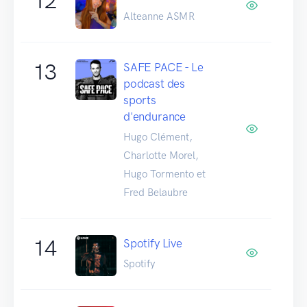
12
Alteanne ASMR
13
SAFE PACE - Le
podcast des
sports
d'endurance
Hugo Clément,
Charlotte Morel,
Hugo Tormento et
Fred Belaubre
14
Spotify Live
Spotify