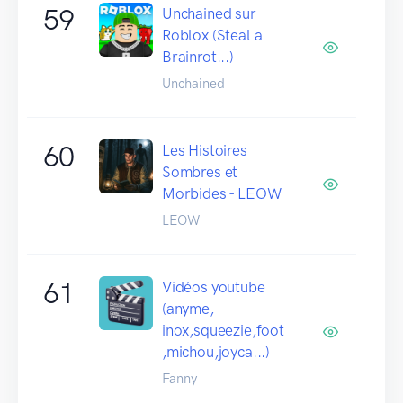
59
Unchained sur
Roblox (Steal a
Brainrot...)
Unchained
60
Les Histoires
Sombres et
Morbides - LEOW
LEOW
61
Vidéos youtube
(anyme,
inox,squeezie,foot
,michou,joyca...)
Fanny