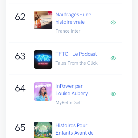
62
Naufragés - une
histoire vraie
France Inter
63
TFTC - Le Podcast
Tales From the Click
64
InPower par
Louise Aubery
MyBetterSelf
65
Histoires Pour
Enfants Avant de