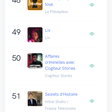
tous
Le Précepteur
49
Liv
Liv
50
Affaires
criminelles avec
Cogiteur Stories
Cogiteur Stories
51
Secrets d'Histoire
Initial Studio /
France Télévisions