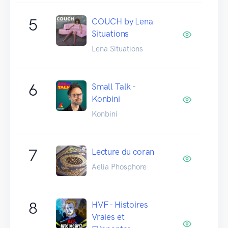
5
COUCH by Lena
Situations
Lena Situations
6
Small Talk -
Konbini
Konbini
7
Lecture du coran
Aelia Phosphore
8
HVF - Histoires
Vraies et