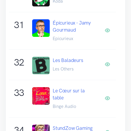
Koda
31
Épicurieux - Jamy
Gourmaud
Epicurieux
32
Les Baladeurs
Les Others
33
Le Cœur sur la
table
Binge Audio
34
StundZow Gaming