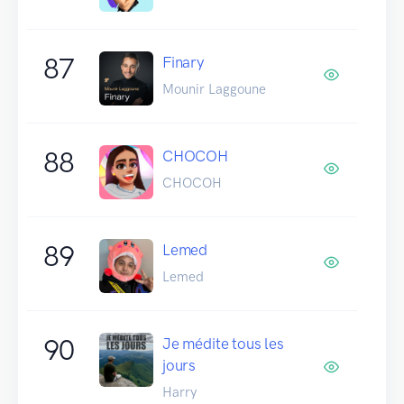
87
Finary
Mounir Laggoune
88
CHOCOH
CHOCOH
89
Lemed
Lemed
90
Je médite tous les
jours
Harry