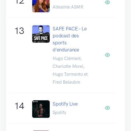
12
Alteanne ASMR
13
SAFE PACE - Le
podcast des
sports
d'endurance
Hugo Clément,
Charlotte Morel,
Hugo Tormento et
Fred Belaubre
14
Spotify Live
Spotify