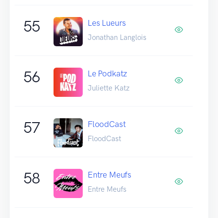
55
Les Lueurs
Jonathan Langlois
56
Le Podkatz
Juliette Katz
57
FloodCast
FloodCast
58
Entre Meufs
Entre Meufs