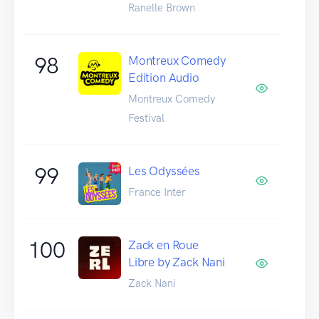
Ranelle Brown
98
Montreux Comedy
Edition Audio
Montreux Comedy
Festival
99
Les Odyssées
France Inter
100
Zack en Roue
Libre by Zack Nani
Zack Nani