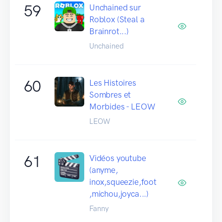
59
Unchained sur
Roblox (Steal a
Brainrot...)
Unchained
60
Les Histoires
Sombres et
Morbides - LEOW
LEOW
61
Vidéos youtube
(anyme,
inox,squeezie,foot
,michou,joyca...)
Fanny