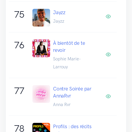
75
Jayzz
Jayzz
76
À bientôt de te
revoir
Sophie Marie-
Larrouy
77
Contre Soirée par
AnnaRvr
Anna Rvr
78
Profils : des récits