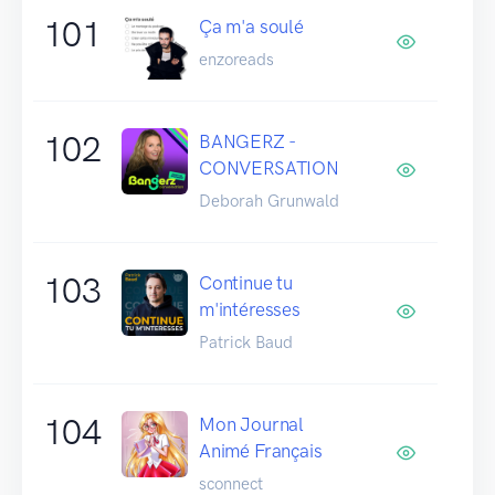
101
Ça m'a soulé
enzoreads
102
BANGERZ -
CONVERSATION
Deborah Grunwald
103
Continue tu
m'intéresses
Patrick Baud
104
Mon Journal
Animé Français
sconnect