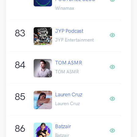
Winamax
83
JYP Podcast
JYP Entertainment
84
TOM ASMR
TOM ASMR
85
Lauren Cruz
Lauren Cruz
86
Batzair
Batzair