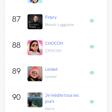
87
Finary
Mounir Laggoune
88
CHOCOH
CHOCOH
89
Lemed
Lemed
90
Je médite tous les
jours
Harry