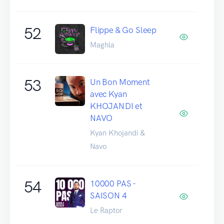
52
Flippe & Go Sleep
Maghla
53
Un Bon Moment
avec Kyan
KHOJANDI et
NAVO
Kyan Khojandi &
Navo
54
10000 PAS -
SAISON 4
Le Raptor