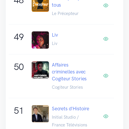
tous
Le Précepteur
49
Liv
Liv
50
Affaires
criminelles avec
Cogiteur Stories
Cogiteur Stories
51
Secrets d'Histoire
Initial Studio /
France Télévisions