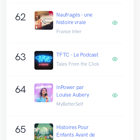
62
Naufragés - une
histoire vraie
France Inter
63
TFTC - Le Podcast
Tales From the Click
64
InPower par
Louise Aubery
MyBetterSelf
65
Histoires Pour
Enfants Avant de