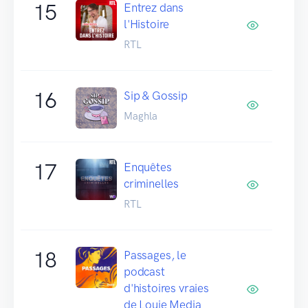
15
Entrez dans
l'Histoire
RTL
16
Sip & Gossip
Maghla
17
Enquêtes
criminelles
RTL
18
Passages, le
podcast
d'histoires vraies
de Louie Media