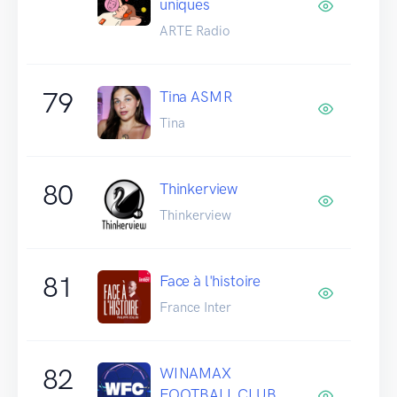
uniques
ARTE Radio
79
Tina ASMR
Tina
80
Thinkerview
Thinkerview
81
Face à l'histoire
France Inter
82
WINAMAX
FOOTBALL CLUB