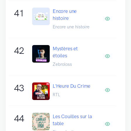
41
Encore une
histoire
Encore une histoire
42
Mystères et
étoiles
Zebroloss
43
L'Heure Du Crime
RTL
44
Les Couilles sur la
table