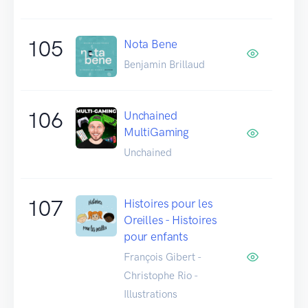
105
Nota Bene
Benjamin Brillaud
106
Unchained
MultiGaming
Unchained
107
Histoires pour les
Oreilles - Histoires
pour enfants
François Gibert -
Christophe Rio -
Illustrations