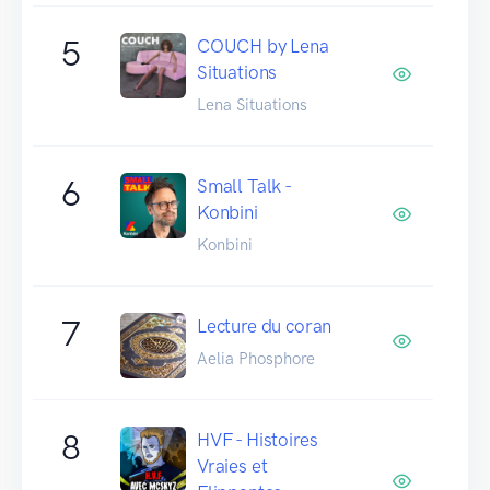
5
COUCH by Lena
Situations
Lena Situations
6
Small Talk -
Konbini
Konbini
7
Lecture du coran
Aelia Phosphore
8
HVF - Histoires
Vraies et