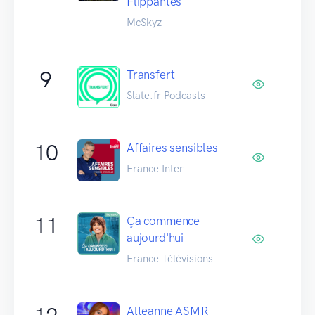
Flippantes
McSkyz
9
Transfert
Slate.fr Podcasts
10
Affaires sensibles
France Inter
11
Ça commence
aujourd'hui
France Télévisions
Alteanne ASMR