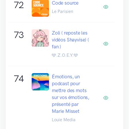
72
Code source
Le Parisien
73
Zoli ( reposte les
vidéos Shayvise) (
fan )
🩵.Z.O.E.Y.🩵
74
Émotions, un
podcast pour
mettre des mots
sur vos émotions,
présenté par
Marie Misset
Louie Media