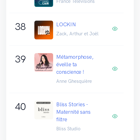
France Télévisions
38
LOCKIN
Zack, Arthur et Joël
39
Métamorphose,
éveille ta
conscience !
Anne Ghesquière
40
Bliss Stories -
Maternité sans
filtre
Bliss Studio