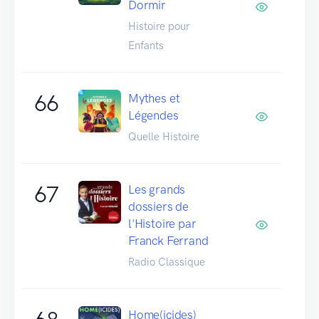
Dormir
Histoire pour
Enfants
66
Mythes et
Légendes
Quelle Histoire
67
Les grands
dossiers de
l'Histoire par
Franck Ferrand
Radio Classique
Home(icides)