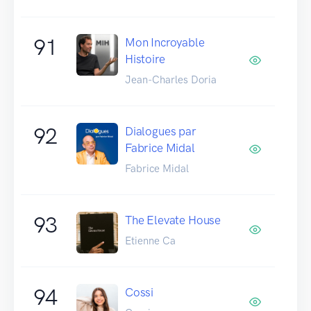
91
Mon Incroyable
Histoire
Jean-Charles Doria
92
Dialogues par
Fabrice Midal
Fabrice Midal
93
The Elevate House
Etienne Ca
94
Cossi