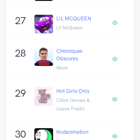
27
LIL MCQUEEN
Lil McQueen
28
Chroniques
Obscures
Neoxi
29
Hot Girls Only
Chloe Gervais &
Louise Fradin
30
Kodanimation