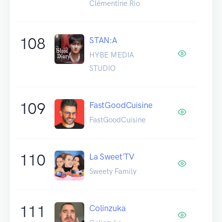
Clémentine Rio
108
STAN:A
HYBE MEDIA
STUDIO
109
FastGoodCuisine
FastGoodCuisine
110
La Sweet'TV
Sweety Family
111
Colinzuka