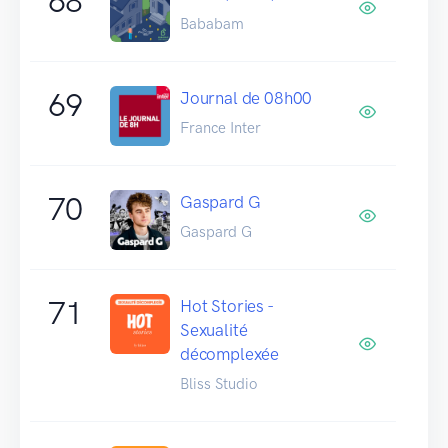
68
Bababam
69
Journal de 08h00
France Inter
70
Gaspard G
Gaspard G
71
Hot Stories -
Sexualité
décomplexée
Bliss Studio