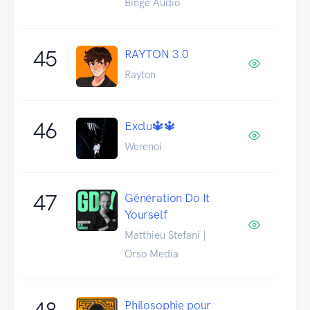
Binge Audio
45
RAYTON 3.0
Rayton
46
Exclu🔱🔱
Werenoi
47
Génération Do It
Yourself
Matthieu Stefani |
Orso Media
48
Philosophie pour