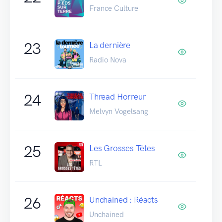
France Culture
23
La dernière
Radio Nova
24
Thread Horreur
Melvyn Vogelsang
25
Les Grosses Têtes
RTL
26
Unchained : Réacts
Unchained