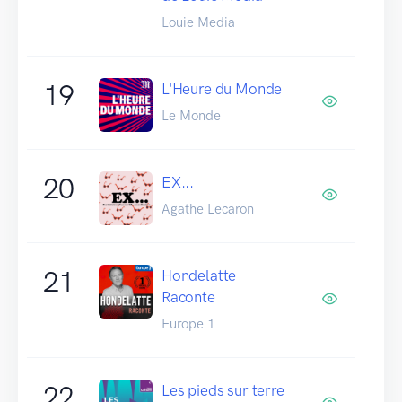
Louie Media
19
L'Heure du Monde
Le Monde
20
EX...
Agathe Lecaron
21
Hondelatte
Raconte
Europe 1
22
Les pieds sur terre