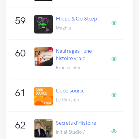
59
Flippe & Go Sleep
Maghla
60
Naufragés - une
histoire vraie
France Inter
61
Code source
Le Parisien
62
Secrets d'Histoire
Initial Studio /