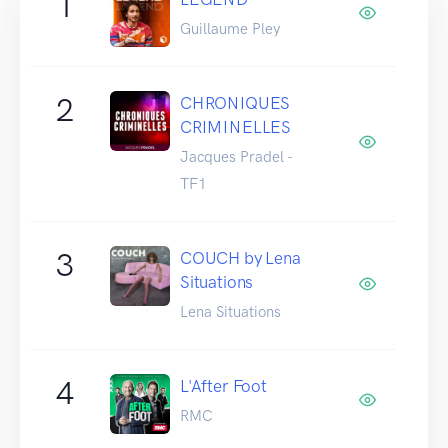
1
Guillaume Pley
2
CHRONIQUES
CRIMINELLES
Jacques Pradel -
TF1
3
COUCH by Lena
Situations
Lena Situations
4
L'After Foot
RMC