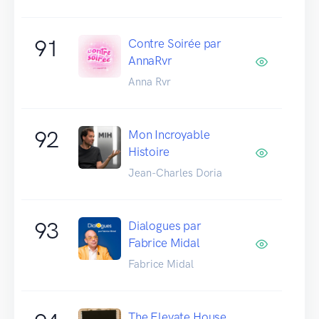
91
Contre Soirée par
AnnaRvr
Anna Rvr
92
Mon Incroyable
Histoire
Jean-Charles Doria
93
Dialogues par
Fabrice Midal
Fabrice Midal
The Elevate House