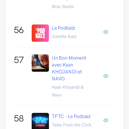
Bliss Studio
56
Le Podkatz
Juliette Katz
57
Un Bon Moment
avec Kyan
KHOJANDI et
NAVO
Kyan Khojandi &
Navo
58
TFTC - Le Podcast
Tales From the Click