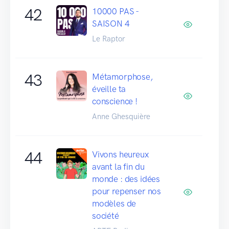
42
10000 PAS -
SAISON 4
Le Raptor
43
Métamorphose,
éveille ta
conscience !
Anne Ghesquière
44
Vivons heureux
avant la fin du
monde : des idées
pour repenser nos
modèles de
société