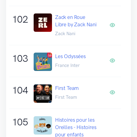
102
Zack en Roue
Libre by Zack Nani
Zack Nani
103
Les Odyssées
France Inter
104
First Team
First Team
105
Histoires pour les
Oreilles - Histoires
pour enfants