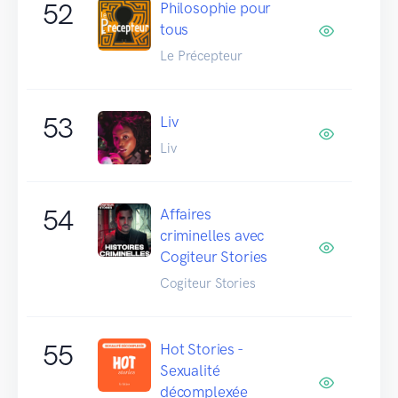
52
Philosophie pour
tous
Le Précepteur
53
Liv
Liv
54
Affaires
criminelles avec
Cogiteur Stories
Cogiteur Stories
55
Hot Stories -
Sexualité
décomplexée