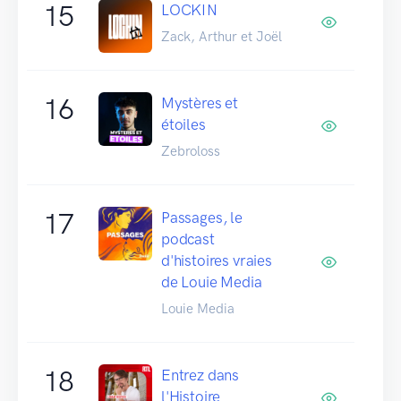
15
LOCKIN
Zack, Arthur et Joël
16
Mystères et
étoiles
Zebroloss
17
Passages, le
podcast
d'histoires vraies
de Louie Media
Louie Media
18
Entrez dans
l'Histoire