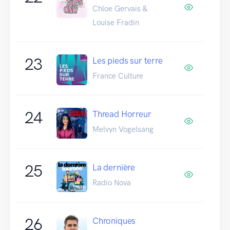
Chloe Gervais &
Louise Fradin
23
Les pieds sur terre
France Culture
24
Thread Horreur
Melvyn Vogelsang
25
La dernière
Radio Nova
26
Chroniques