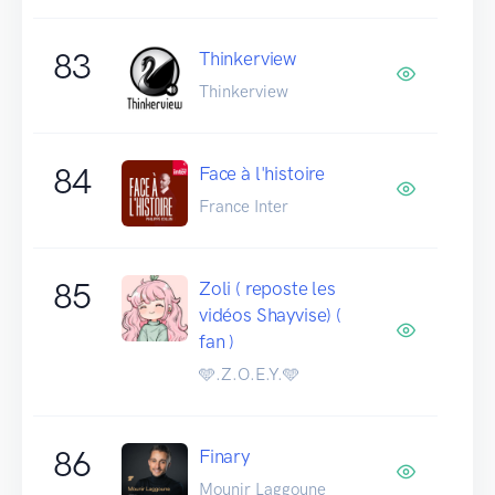
83
Thinkerview
Thinkerview
84
Face à l'histoire
France Inter
85
Zoli ( reposte les
vidéos Shayvise) (
fan )
🩵.Z.O.E.Y.🩵
86
Finary
Mounir Laggoune