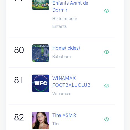
Enfants Avant de
Dormir
Histoire pour
Enfants
80
Home(icides)
Bababam
81
WINAMAX
FOOTBALL CLUB
Winamax
82
Tina ASMR
Tina