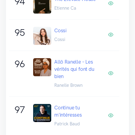
94
Etienne Ca
95
Cossi
Cossi
96
Allô Ranelle – Les
vérités qui font du
bien
Ranelle Brown
97
Continue tu
m'intéresses
Patrick Baud