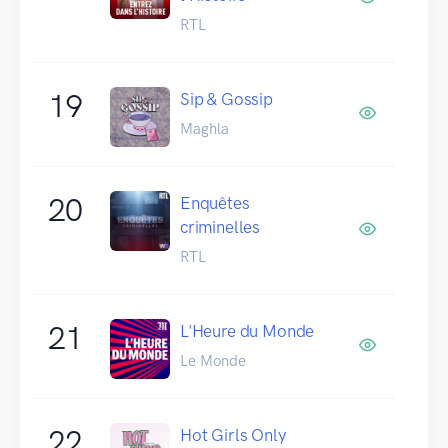
RTL
19
Sip & Gossip
Maghla
20
Enquêtes
criminelles
RTL
21
L'Heure du Monde
Le Monde
22
Hot Girls Only