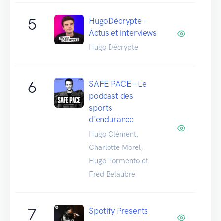
5
HugoDécrypte -
Actus et interviews
Hugo Décrypte
6
SAFE PACE - Le
podcast des
sports
d'endurance
Hugo Clément,
Charlotte Morel,
Hugo Tormento et
Fred Belaubre
7
Spotify Presents