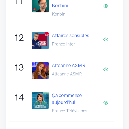
11
Konbini
Konbini
12
Affaires sensibles
France Inter
13
Alteanne ASMR
Alteanne ASMR
14
Ça commence
aujourd'hui
France Télévisions