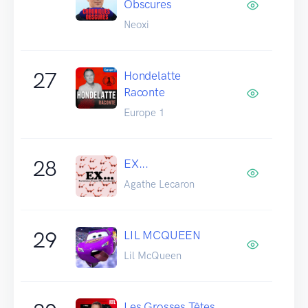
Obscures
Neoxi
27
Hondelatte
Raconte
Europe 1
28
EX...
Agathe Lecaron
29
LIL MCQUEEN
Lil McQueen
Les Grosses Têtes