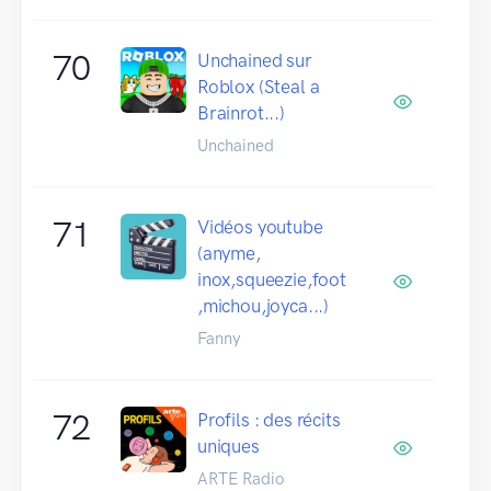
70
Unchained sur
Roblox (Steal a
Brainrot...)
Unchained
71
Vidéos youtube
(anyme,
inox,squeezie,foot
,michou,joyca...)
Fanny
72
Profils : des récits
uniques
ARTE Radio