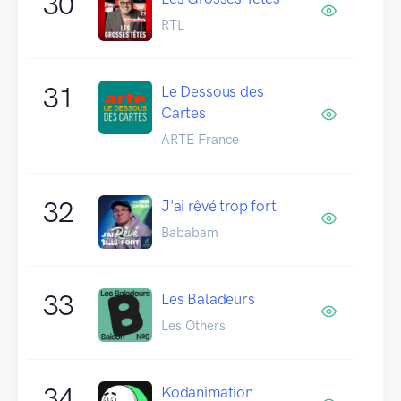
30
RTL
31
Le Dessous des
Cartes
ARTE France
32
J'ai rêvé trop fort
Bababam
33
Les Baladeurs
Les Others
34
Kodanimation