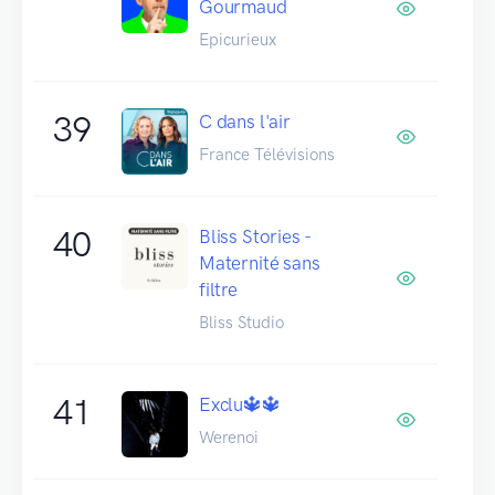
Gourmaud
Epicurieux
39
C dans l'air
France Télévisions
40
Bliss Stories -
Maternité sans
filtre
Bliss Studio
41
Exclu🔱🔱
Werenoi