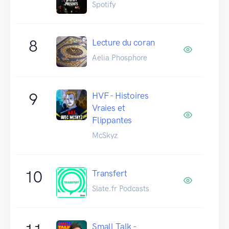
Spotify
8
Lecture du coran
Aelia Phosphore
9
HVF - Histoires
Vraies et
Flippantes
McSkyz
10
Transfert
Slate.fr Podcasts
Small Talk -