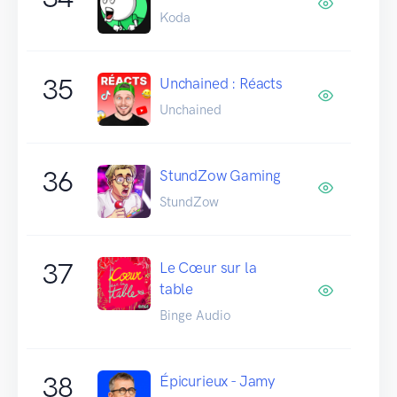
Koda
35
Unchained : Réacts
Unchained
36
StundZow Gaming
StundZow
37
Le Cœur sur la
table
Binge Audio
38
Épicurieux - Jamy