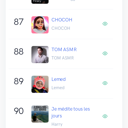
87
CHOCOH
CHOCOH
88
TOM ASMR
TOM ASMR
89
Lemed
Lemed
90
Je médite tous les
jours
Harry