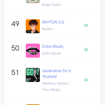
Binge Audio
49
RAYTON 3.0
Rayton
50
Entre Meufs
Entre Meufs
51
Génération Do It
Yourself
Matthieu Stefani |
Orso Media