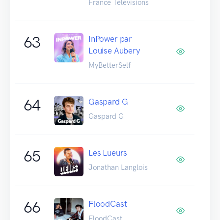
France Télévisions
63
InPower par
Louise Aubery
MyBetterSelf
64
Gaspard G
Gaspard G
65
Les Lueurs
Jonathan Langlois
66
FloodCast
FloodCast