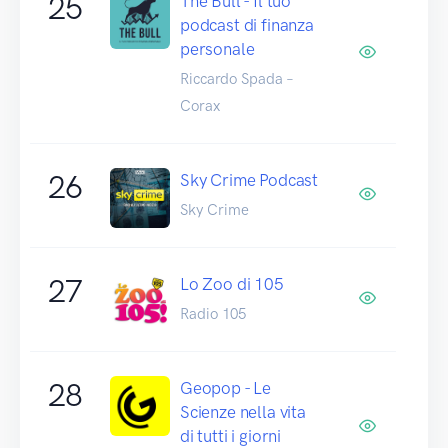
25
The Bull - Il tuo
podcast di finanza
personale
Riccardo Spada –
Corax
26
Sky Crime Podcast
Sky Crime
27
Lo Zoo di 105
Radio 105
28
Geopop - Le
Scienze nella vita
di tutti i giorni