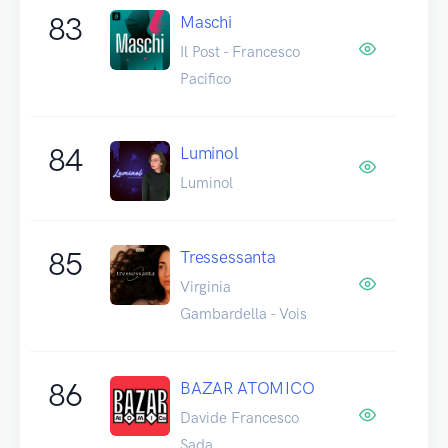
83
Maschi
Il Post - Francesco
Pacifico
84
Luminol
Luminol
85
Tressessanta
Virginia
Gambardella - Vois
86
BAZAR ATOMICO
Davide Francesco
Sada