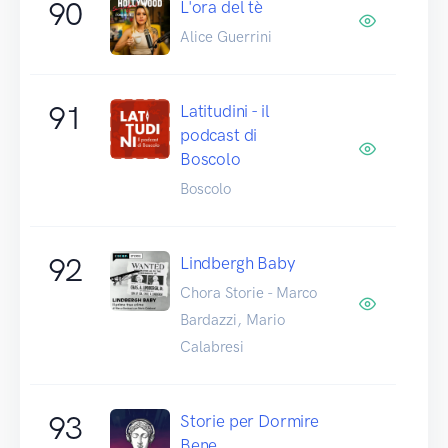
90
L'ora del tè
Alice Guerrini
91
Latitudini - il
podcast di
Boscolo
Boscolo
92
Lindbergh Baby
Chora Storie - Marco
Bardazzi, Mario
Calabresi
93
Storie per Dormire
Bene