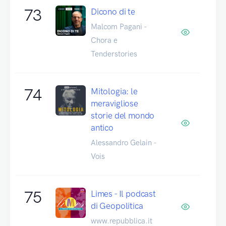
73
Dicono di te
Malcom Pagani -
Chora e
Tenderstories
74
Mitologia: le
meravigliose
storie del mondo
antico
Alessandro Gelain -
Vois
75
Limes - Il podcast
di Geopolitica
www.repubblica.it