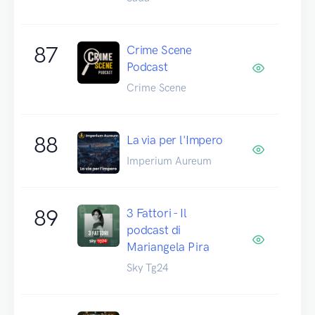
87
Crime Scene
Podcast
Crime Scene
88
La via per l'Impero
Imperium Aureum
89
3 Fattori - Il
podcast di
Mariangela Pira
Sky Tg24