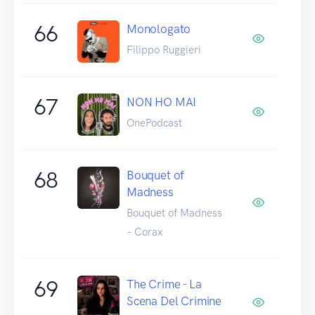
66
Monologato
Filippo Ruggieri
67
NON HO MAI
OnePodcast
68
Bouquet of
Madness
Bouquet of Madness
– Corax
69
The Crime - La
Scena Del Crimine