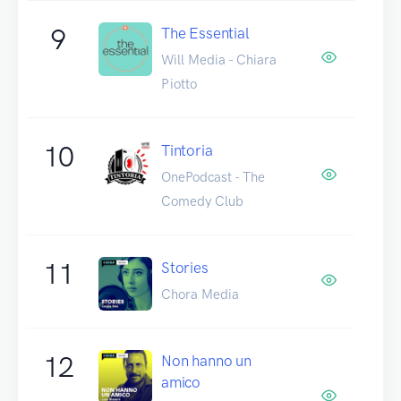
9
The Essential
Will Media - Chiara
Piotto
10
Tintoria
OnePodcast - The
Comedy Club
11
Stories
Chora Media
12
Non hanno un
amico