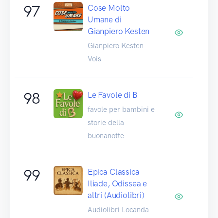
97
Cose Molto
Umane di
Gianpiero Kesten
Gianpiero Kesten -
Vois
98
Le Favole di B
favole per bambini e
storie della
buonanotte
99
Epica Classica –
Iliade, Odissea e
altri (Audiolibri)
Audiolibri Locanda