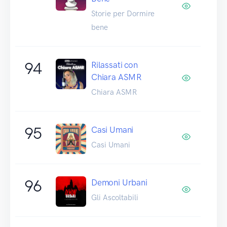
Storie per Dormire
bene
94
Rilassati con
Chiara ASMR
Chiara ASMR
95
Casi Umani
Casi Umani
96
Demoni Urbani
Gli Ascoltabili