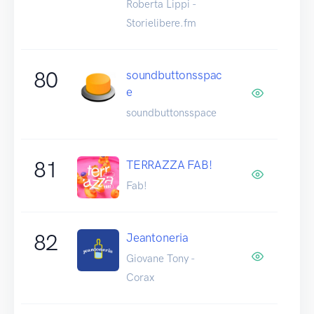
Roberta Lippi -
Storielibere.fm
80
soundbuttonsspac
e
soundbuttonsspace
81
TERRAZZA FAB!
Fab!
82
Jeantoneria
Giovane Tony -
Corax