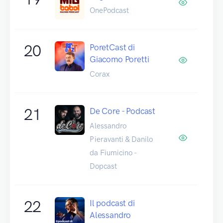
OnePodcast
20
PoretCast di
Giacomo Poretti
Corax
21
De Core - Podcast
Alessandro
Pieravanti & Danilo
da Fiumicino -
Dopcast
22
Il podcast di
Alessandro