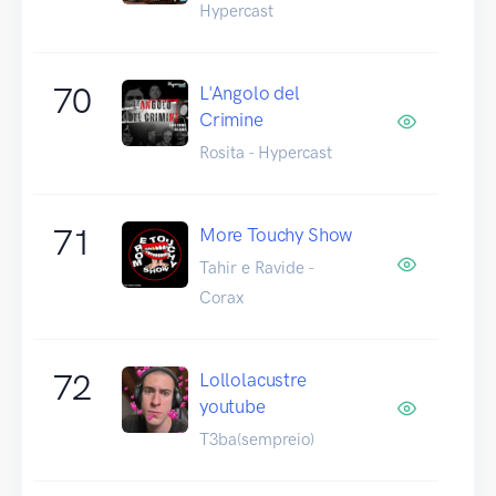
Hypercast
70
L'Angolo del
Crimine
Rosita - Hypercast
71
More Touchy Show
Tahir e Ravide -
Corax
72
Lollolacustre
youtube
T3ba(sempreio)