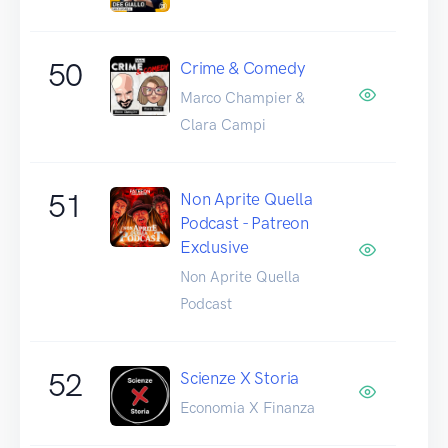
50
Crime & Comedy
Marco Champier &
Clara Campi
51
Non Aprite Quella
Podcast - Patreon
Exclusive
Non Aprite Quella
Podcast
52
Scienze X Storia
Economia X Finanza