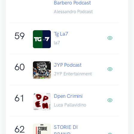
Barbero Podcast
Alessandro Podcast
59
Tg La7
la7
60
JYP Podcast
JYP Entertainment
61
Dpen Crimini
Luca Pallavidino
62
STORIE DI