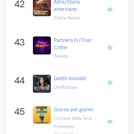
42
Altre/Storie
americane
Chora Media
43
Partners in (True)
Crime
Twords
44
Delitti Invisibili
OnePodcast
45
Giorno per giorno
Corriere della Sera –
Francesco