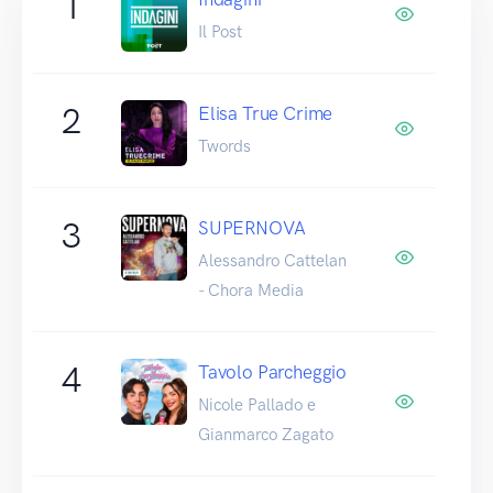
1
Il Post
2
Elisa True Crime
Twords
3
SUPERNOVA
Alessandro Cattelan
- Chora Media
4
Tavolo Parcheggio
Nicole Pallado e
Gianmarco Zagato