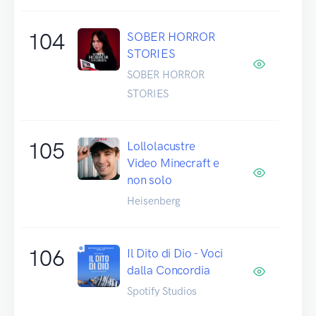
104
SOBER HORROR
STORIES
SOBER HORROR
STORIES
105
Lollolacustre
Video Minecraft e
non solo
Heisenberg
106
Il Dito di Dio - Voci
dalla Concordia
Spotify Studios