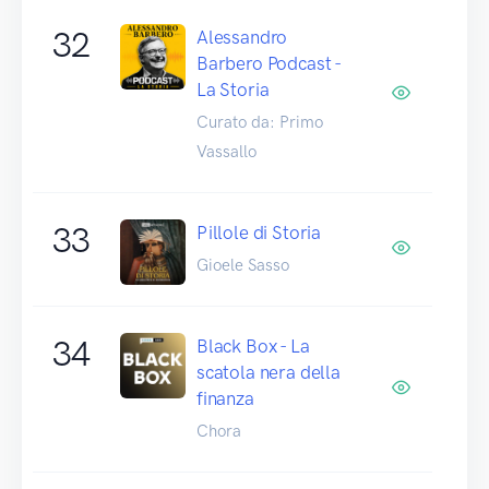
32
Alessandro
Barbero Podcast -
La Storia
Curato da: Primo
Vassallo
33
Pillole di Storia
Gioele Sasso
34
Black Box - La
scatola nera della
finanza
Chora