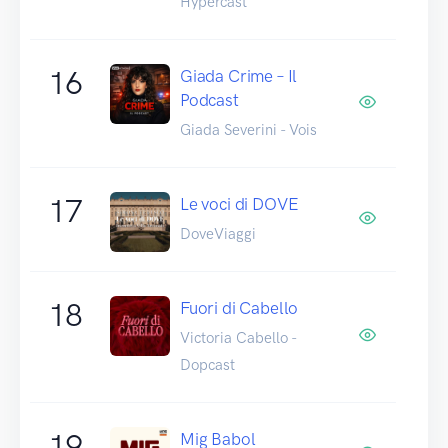
Hypercast
16
Giada Crime – Il
Podcast
Giada Severini - Vois
17
Le voci di DOVE
DoveViaggi
18
Fuori di Cabello
Victoria Cabello -
Dopcast
19
Mig Babol