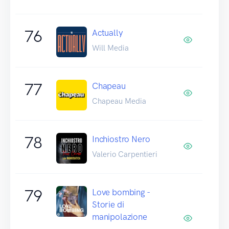
76
Actually
Will Media
77
Chapeau
Chapeau Media
78
Inchiostro Nero
Valerio Carpentieri
79
Love bombing -
Storie di
manipolazione