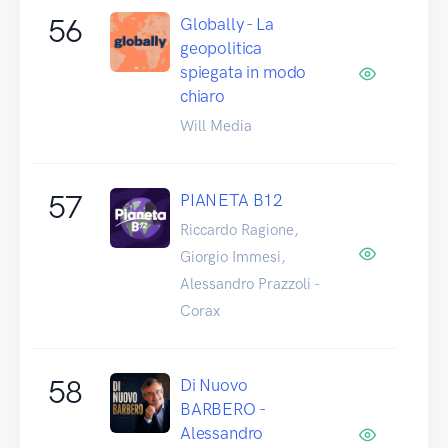
56
Globally - La
geopolitica
spiegata in modo
chiaro
Will Media
57
PIANETA B12
Riccardo Ragione,
Giorgio Immesi,
Alessandro Prazzoli -
Corax
58
Di Nuovo
BARBERO -
Alessandro