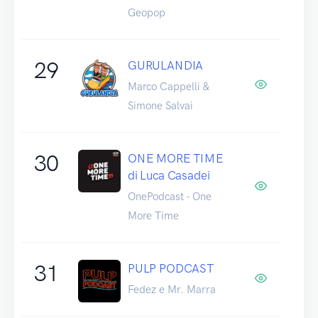
Geopop
29
GURULANDIA
Marco Cappelli &
Simone Salvai
30
ONE MORE TIME
di Luca Casadei
OnePodcast - One
More Time
31
PULP PODCAST
Fedez e Mr. Marra