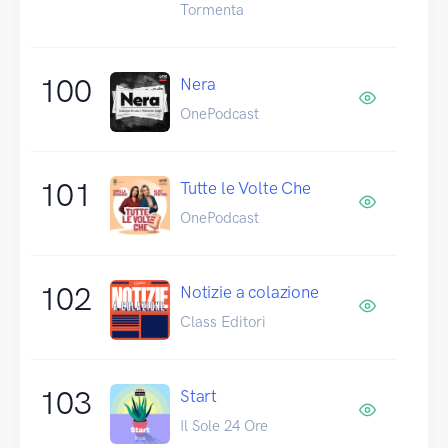
Tormenta
100
Nera
OnePodcast
101
Tutte le Volte Che
OnePodcast
102
Notizie a colazione
Class Editori
103
Start
Il Sole 24 Ore