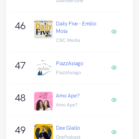
Giambertone
46
Daily Five - Emilio
Mola
CNC Media
47
PiazzAsiago
PiazzAsiago
48
Amo Ape?
Amo Ape?
49
Dee Giallo
OnePodcast