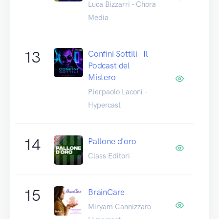
Luca Bizzarri - Chora
Media
13
Confini Sottili - Il
Podcast del
Mistero
Pierpaolo Laconi -
Hypercast
14
Pallone d'oro
Class Editori
15
BrainCare
Miryam Cannizzaro -