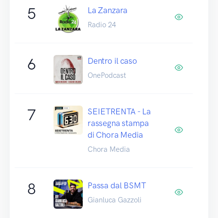
5
La Zanzara
Radio 24
6
Dentro il caso
OnePodcast
7
SEIETRENTA - La
rassegna stampa
di Chora Media
Chora Media
8
Passa dal BSMT
Gianluca Gazzoli