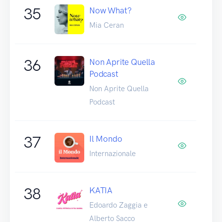
35
Now What?
Mia Ceran
36
Non Aprite Quella
Podcast
Non Aprite Quella
Podcast
37
Il Mondo
Internazionale
38
KATIA
Edoardo Zaggia e
Alberto Sacco