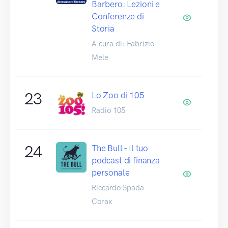
Barbero: Lezioni e
Conferenze di
Storia
A cura di: Fabrizio
Mele
23
Lo Zoo di 105
Radio 105
24
The Bull - Il tuo
podcast di finanza
personale
Riccardo Spada –
Corax