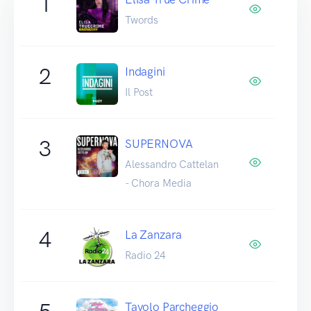
1
Twords
2
Indagini
Il Post
3
SUPERNOVA
Alessandro Cattelan
- Chora Media
4
La Zanzara
Radio 24
Tavolo Parcheggio