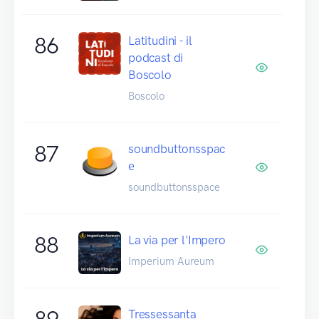
86
Latitudini - il
podcast di
Boscolo
Boscolo
87
soundbuttonsspac
e
soundbuttonsspace
88
La via per l'Impero
Imperium Aureum
89
Tressessanta