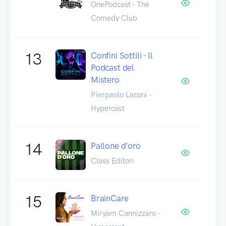
OnePodcast - The
Comedy Club
13
Confini Sottili - Il
Podcast del
Mistero
Pierpaolo Laconi -
Hypercast
14
Pallone d'oro
Class Editori
15
BrainCare
Miryam Cannizzaro -