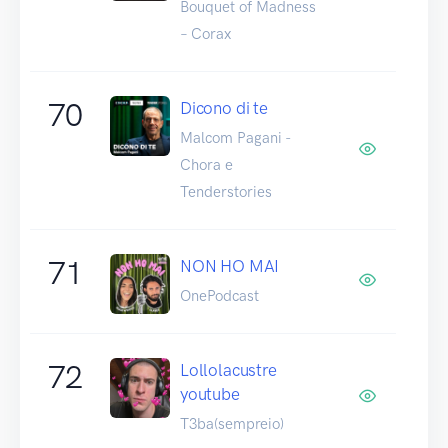
Bouquet of Madness
– Corax
70
Dicono di te
Malcom Pagani -
Chora e
Tenderstories
71
NON HO MAI
OnePodcast
72
Lollolacustre
youtube
T3ba(sempreio)