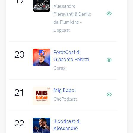
Alessandro
Pieravanti & Danilo
da Fiumicino -
Dopcast
20
PoretCast di
Giacomo Poretti
Corax
21
Mig Babol
OnePodcast
22
Il podcast di
Alessandro