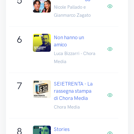
5
Nicole Pallado e
Gianmarco Zagato
6
Non hanno un
amico
Luca Bizzarri - Chora
Media
7
SEIETRENTA - La
rassegna stampa
di Chora Media
Chora Media
8
Stories