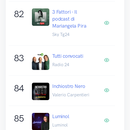
82
3 Fattori - Il
podcast di
Mariangela Pira
Sky Tg24
83
Tutti convocati
Radio 24
84
Inchiostro Nero
Valerio Carpentieri
85
Luminol
Luminol