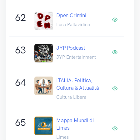
62
Dpen Crimini
Luca Pallavidino
63
JYP Podcast
JYP Entertainment
64
ITALIA: Politica,
Cultura & Attualità
Cultura Libera
65
Mappa Mundi di
Limes
Limes