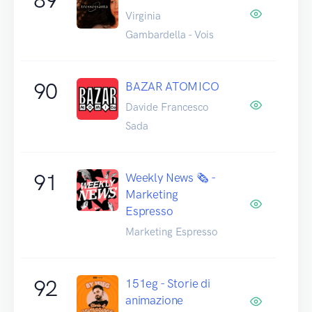
Virginia
Gambardella - Vois
90
BAZAR ATOMICO
Davide Francesco
Sada
91
Weekly News 🗞️ -
Marketing
Espresso
Marketing Espresso
92
151eg - Storie di
animazione