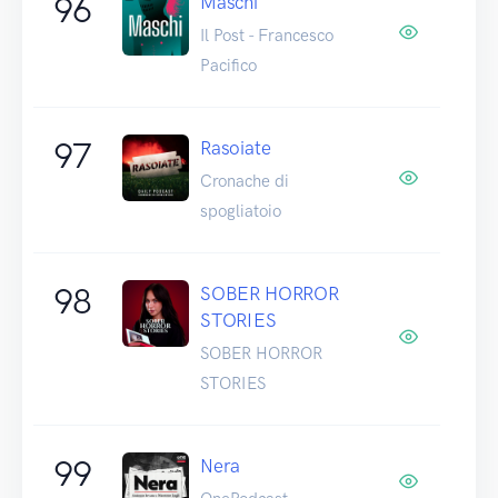
96
Maschi
Il Post - Francesco
Pacifico
97
Rasoiate
Cronache di
spogliatoio
98
SOBER HORROR
STORIES
SOBER HORROR
STORIES
99
Nera