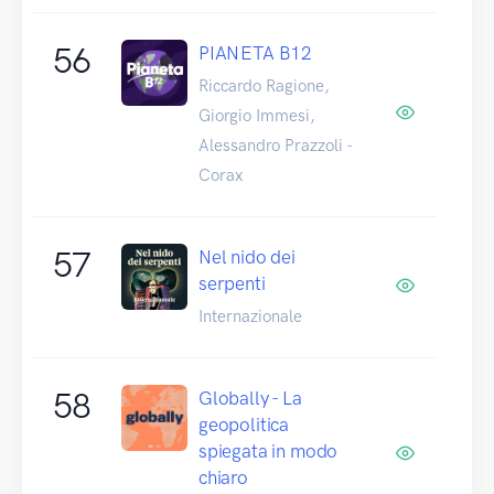
56
PIANETA B12
Riccardo Ragione,
Giorgio Immesi,
Alessandro Prazzoli -
Corax
57
Nel nido dei
serpenti
Internazionale
58
Globally - La
geopolitica
spiegata in modo
chiaro