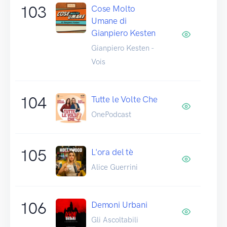
103
Cose Molto
Umane di
Gianpiero Kesten
Gianpiero Kesten -
Vois
104
Tutte le Volte Che
OnePodcast
105
L'ora del tè
Alice Guerrini
106
Demoni Urbani
Gli Ascoltabili