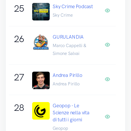
25
Sky Crime Podcast
Sky Crime
26
GURULANDIA
Marco Cappelli &
Simone Salvai
27
Andrea Pirillo
Andrea Pirillo
28
Geopop - Le
Scienze nella vita
di tutti i giorni
Geopop