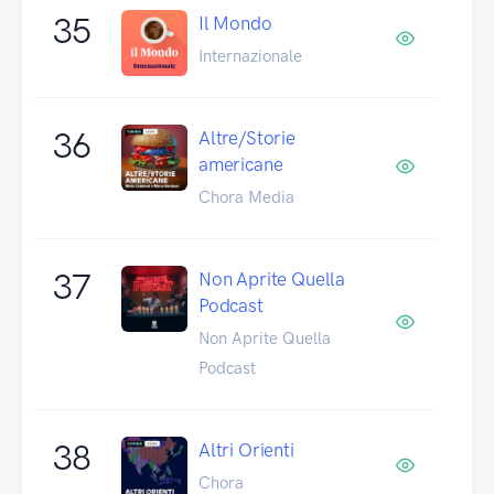
35
Il Mondo
Internazionale
36
Altre/Storie
americane
Chora Media
37
Non Aprite Quella
Podcast
Non Aprite Quella
Podcast
38
Altri Orienti
Chora