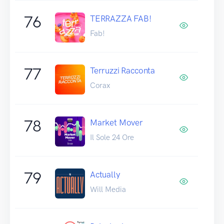
76
TERRAZZA FAB!
Fab!
77
Terruzzi Racconta
Corax
78
Market Mover
Il Sole 24 Ore
79
Actually
Will Media