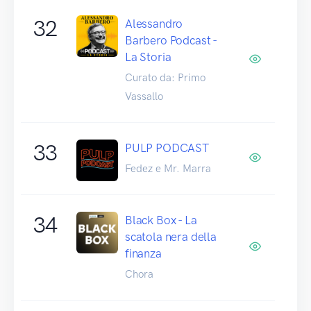
32
Alessandro
Barbero Podcast -
La Storia
Curato da: Primo
Vassallo
33
PULP PODCAST
Fedez e Mr. Marra
34
Black Box - La
scatola nera della
finanza
Chora