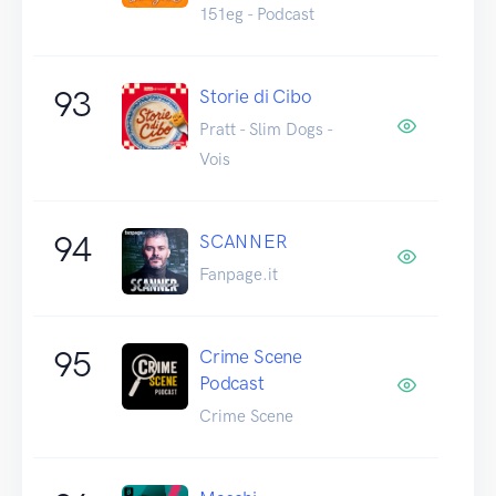
151eg - Podcast
93
Storie di Cibo
Pratt - Slim Dogs -
Vois
94
SCANNER
Fanpage.it
95
Crime Scene
Podcast
Crime Scene