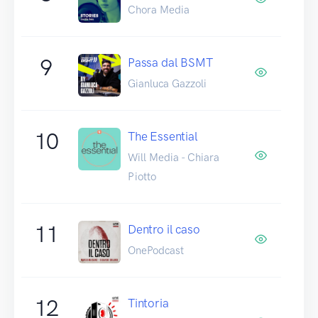
Chora Media
9
Passa dal BSMT
Gianluca Gazzoli
10
The Essential
Will Media - Chiara
Piotto
11
Dentro il caso
OnePodcast
12
Tintoria