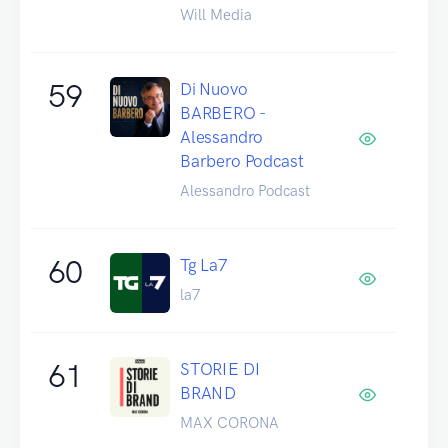
Will Media
59
Di Nuovo
BARBERO -
Alessandro
Barbero Podcast
Alessandro Podcast
60
Tg La7
la7
61
STORIE DI
BRAND
MAX CORONA