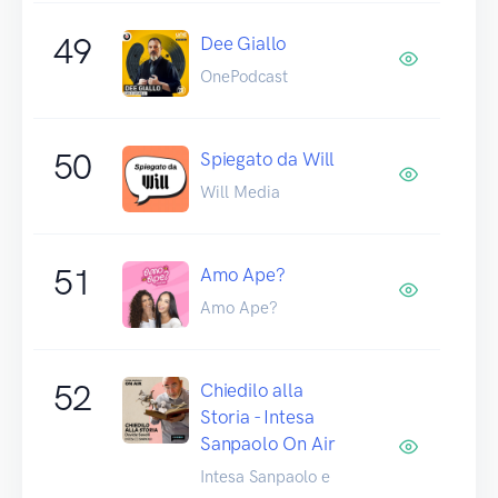
49
Dee Giallo
OnePodcast
50
Spiegato da Will
Will Media
51
Amo Ape?
Amo Ape?
52
Chiedilo alla
Storia - Intesa
Sanpaolo On Air
Intesa Sanpaolo e