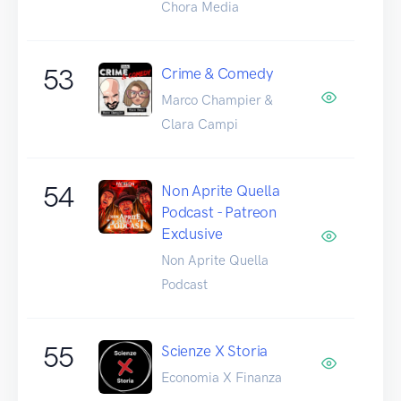
Chora Media
53
Crime & Comedy
Marco Champier &
Clara Campi
54
Non Aprite Quella
Podcast - Patreon
Exclusive
Non Aprite Quella
Podcast
55
Scienze X Storia
Economia X Finanza