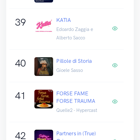
39
KATIA
Edoardo Zaggia e
Alberto Sacco
40
Pillole di Storia
Gioele Sasso
41
FORSE FAME
FORSE TRAUMA
Quelle2 - Hypercast
42
Partners in (True)