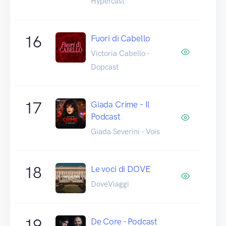
Hypercast
16
Fuori di Cabello
Victoria Cabello -
Dopcast
17
Giada Crime – Il
Podcast
Giada Severini - Vois
18
Le voci di DOVE
DoveViaggi
19
De Core - Podcast