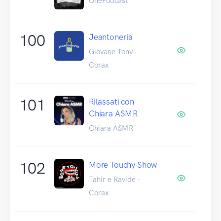
OnePodcast
100
Jeantoneria
Giovane Tony -
Corax
101
Rilassati con
Chiara ASMR
Chiara ASMR
102
More Touchy Show
Tahir e Ravide -
Corax