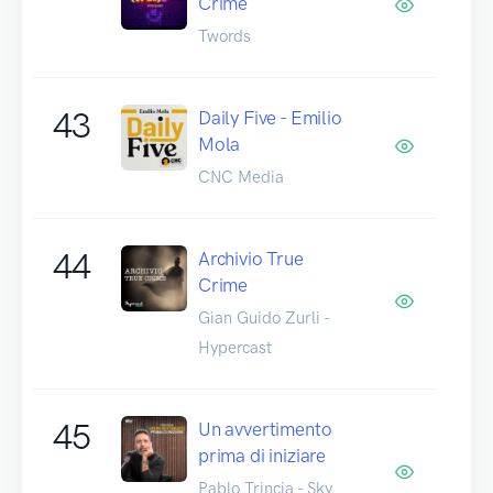
Crime
Twords
43
Daily Five - Emilio
Mola
CNC Media
44
Archivio True
Crime
Gian Guido Zurli -
Hypercast
45
Un avvertimento
prima di iniziare
Pablo Trincia - Sky