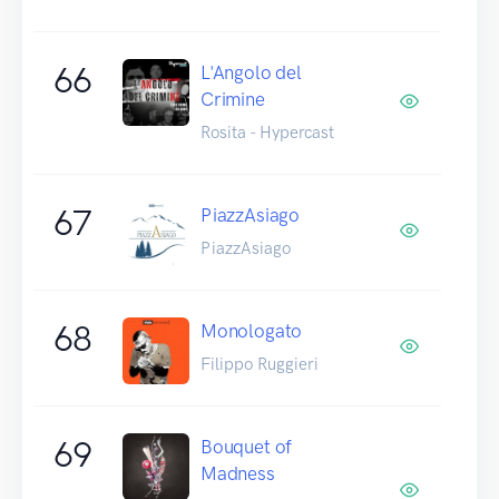
66
L'Angolo del
Crimine
Rosita - Hypercast
67
PiazzAsiago
PiazzAsiago
68
Monologato
Filippo Ruggieri
69
Bouquet of
Madness