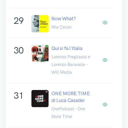
29
Now What?
Mia Ceran
30
Qui si fa l'Italia
Lorenzo Pregliasco e
Lorenzo Baravalle -
Will Media
31
ONE MORE TIME
di Luca Casadei
OnePodcast - One
More Time