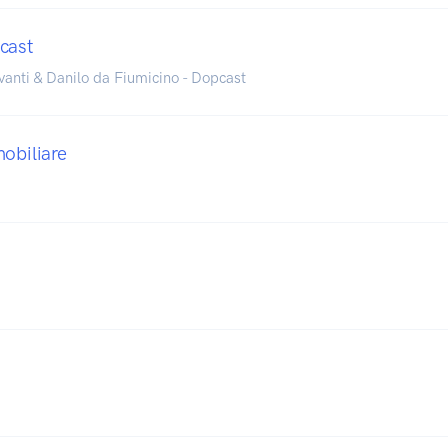
cast
vanti & Danilo da Fiumicino - Dopcast
mobiliare
5