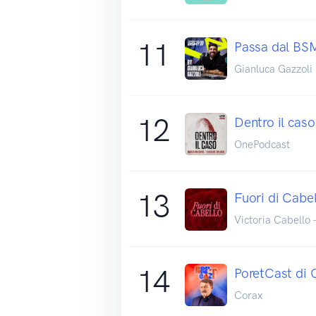
11
Passa dal BS
Gianluca Gazzoli
12
Dentro il caso
OnePodcast
13
Fuori di Cabe
Victoria Cabello 
14
PoretCast di 
Corax