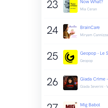
23
Now What?
Mia Ceran
24
BrainCare
Miryam Cannizzar
25
Geopop - Le Sci
Geopop
26
Giada Crime –
Giada Severini - 
27
Mig Babol