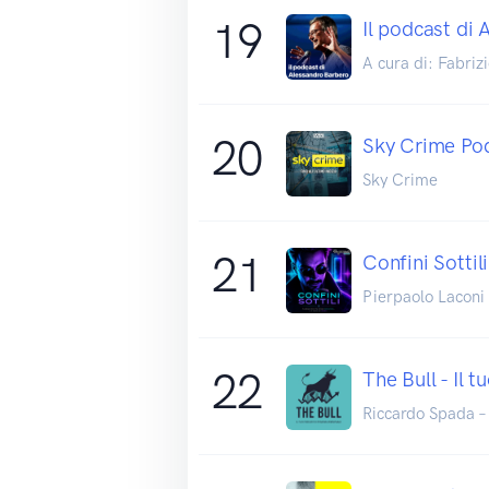
19
Il podcast di 
A cura di: Fabriz
20
Sky Crime Po
Sky Crime
21
Confini Sottili
Pierpaolo Laconi 
22
The Bull - Il 
Riccardo Spada –