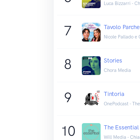
Luca Bizzarri - 
7
Tavolo Parche
Nicole Pallado e
8
Stories
Chora Media
9
Tintoria
OnePodcast - Th
10
The Essential
Will Media - Chia