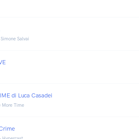
A
 Simone Salvai
OVE
ME di Luca Casadei
e More Time
 Crime
- Hypercast