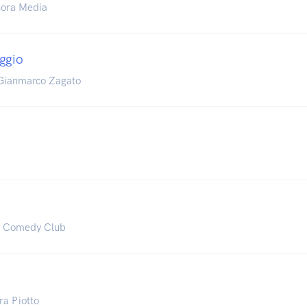
Chora Media
ggio
 Gianmarco Zagato
e Comedy Club
ra Piotto