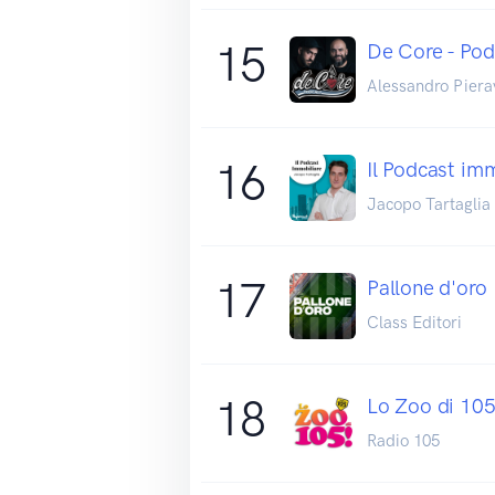
15
De Core - Pod
Alessandro Piera
16
Il Podcast im
Jacopo Tartaglia
17
Pallone d'oro
Class Editori
18
Lo Zoo di 10
Radio 105