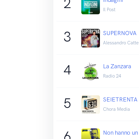
2
Il Post
3
SUPERNOVA
Alessandro Catte
4
La Zanzara
Radio 24
5
SEIETRENTA -
Chora Media
6
Non hanno un