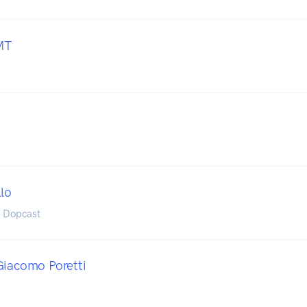
MT
llo
- Dopcast
Giacomo Poretti