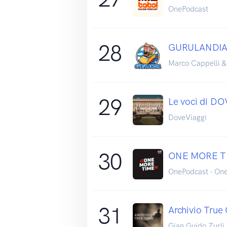
OnePodcast
28
GURULANDI
Marco Cappelli &
29
Le voci di D
DoveViaggi
30
ONE MORE TI
OnePodcast - On
31
Archivio True
Gian Guido Zurli 