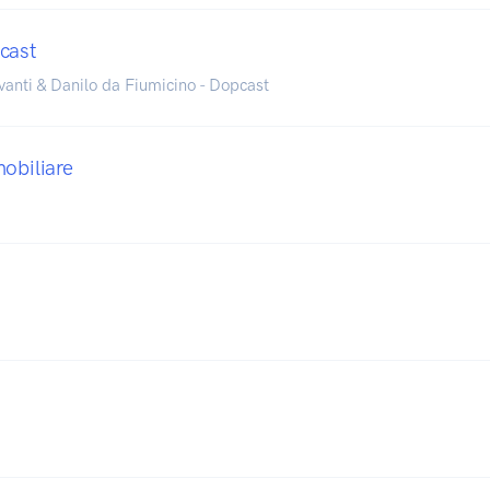
cast
vanti & Danilo da Fiumicino - Dopcast
mobiliare
5