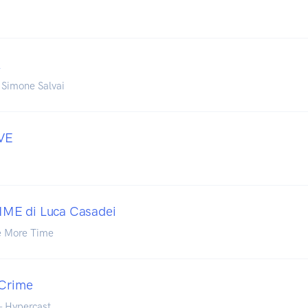
A
 Simone Salvai
OVE
ME di Luca Casadei
e More Time
 Crime
- Hypercast