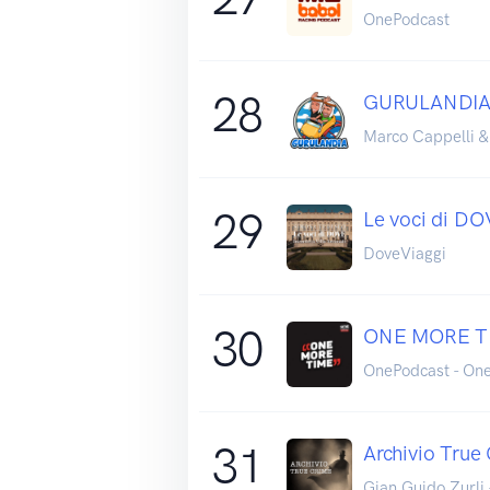
OnePodcast
28
GURULANDI
Marco Cappelli &
29
Le voci di D
DoveViaggi
30
ONE MORE TI
OnePodcast - On
31
Archivio True
Gian Guido Zurli 