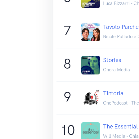
Luca Bizzarri - 
7
Tavolo Parche
Nicole Pallado e
8
Stories
Chora Media
9
Tintoria
OnePodcast - Th
10
The Essential
Will Media - Chia