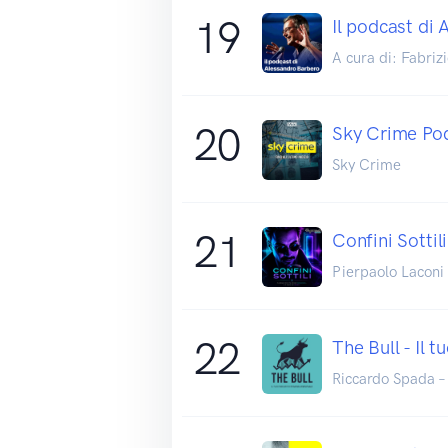
19
Il podcast di 
A cura di: Fabriz
20
Sky Crime Po
Sky Crime
21
Confini Sottili
Pierpaolo Laconi 
22
The Bull - Il 
Riccardo Spada –