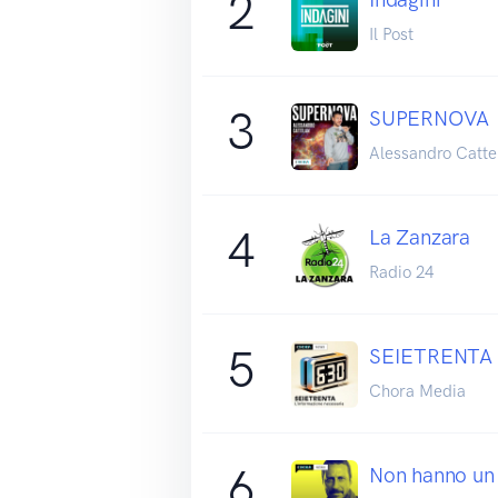
2
Il Post
3
SUPERNOVA
Alessandro Catte
4
La Zanzara
Radio 24
5
SEIETRENTA -
Chora Media
6
Non hanno un