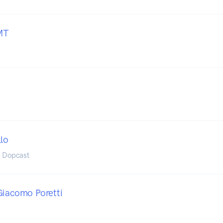
MT
llo
- Dopcast
Giacomo Poretti