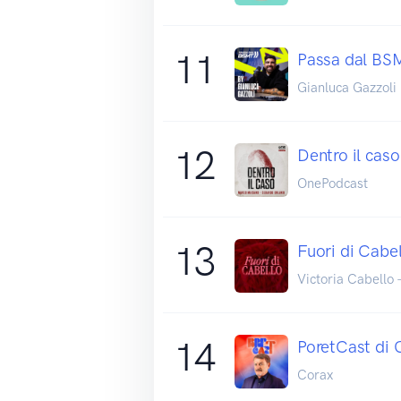
11
Passa dal BS
Gianluca Gazzoli
12
Dentro il caso
OnePodcast
13
Fuori di Cabe
Victoria Cabello 
14
PoretCast di 
Corax