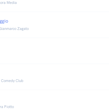
Chora Media
ggio
 Gianmarco Zagato
e Comedy Club
ra Piotto