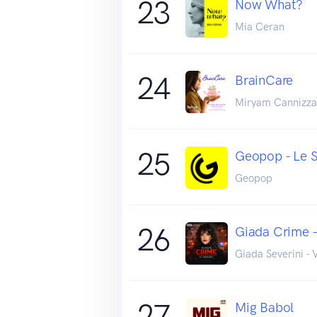
23
Now What?
Mia Ceran
24
BrainCare
Miryam Cannizzar
25
Geopop - Le Sci
Geopop
26
Giada Crime –
Giada Severini - 
27
Mig Babol