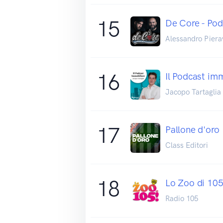
15
De Core - Pod
Alessandro Piera
16
Il Podcast im
Jacopo Tartaglia
17
Pallone d'oro
Class Editori
18
Lo Zoo di 10
Radio 105