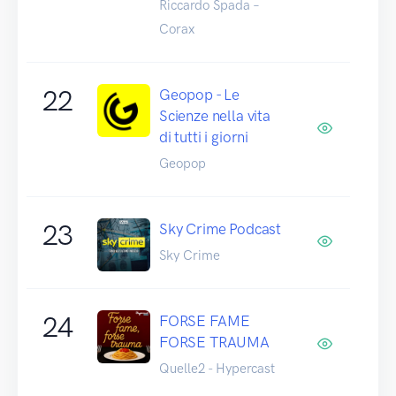
Riccardo Spada –
Corax
22
Geopop - Le
Scienze nella vita
di tutti i giorni
Geopop
23
Sky Crime Podcast
Sky Crime
24
FORSE FAME
FORSE TRAUMA
Quelle2 - Hypercast