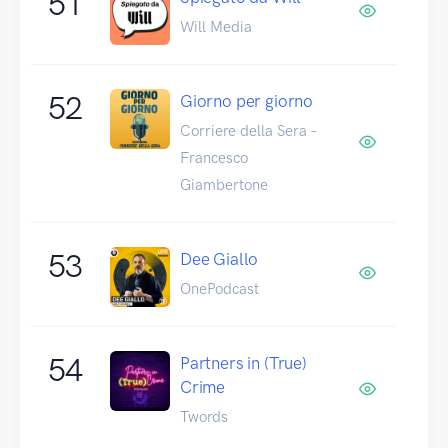
51
Will Media
52
Giorno per giorno
Corriere della Sera –
Francesco
Giambertone
53
Dee Giallo
OnePodcast
54
Partners in (True)
Crime
Twords