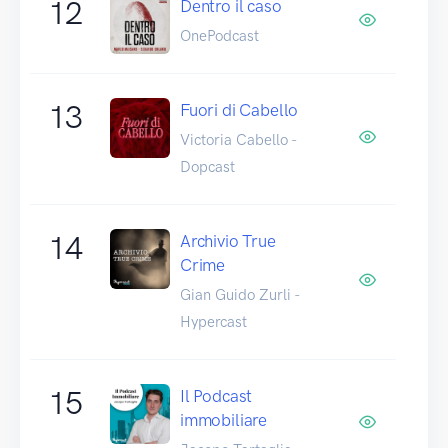
12
Dentro il caso
OnePodcast
13
Fuori di Cabello
Victoria Cabello -
Dopcast
14
Archivio True
Crime
Gian Guido Zurli -
Hypercast
15
Il Podcast
immobiliare