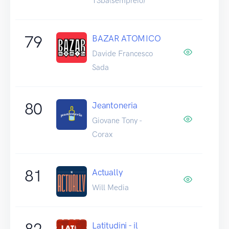
T3ba(sempreio)
79
BAZAR ATOMICO
Davide Francesco
Sada
80
Jeantoneria
Giovane Tony -
Corax
81
Actually
Will Media
82
Latitudini - il