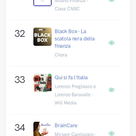
Milano Finanza -
Class CNBC
32
Black Box - La
scatola nera della
finanza
Chora
33
Qui si fa l'Italia
Lorenzo Pregliasco e
Lorenzo Baravalle -
Will Media
34
BrainCare
Miryam Cannizzaro -