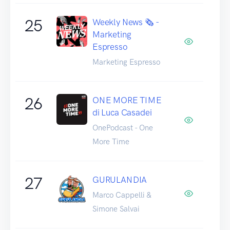
25
Weekly News 🗞️ -
Marketing
Espresso
Marketing Espresso
26
ONE MORE TIME
di Luca Casadei
OnePodcast - One
More Time
27
GURULANDIA
Marco Cappelli &
Simone Salvai