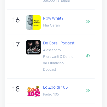
Jacopo Tartaglia
16
Now What?
Mia Ceran
17
De Core - Podcast
Alessandro
Pieravanti & Danilo
da Fiumicino -
Dopcast
18
Lo Zoo di 105
Radio 105