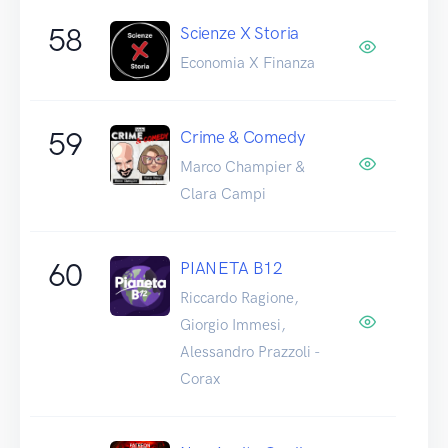
58
Scienze X Storia
Economia X Finanza
59
Crime & Comedy
Marco Champier &
Clara Campi
60
PIANETA B12
Riccardo Ragione,
Giorgio Immesi,
Alessandro Prazzoli -
Corax