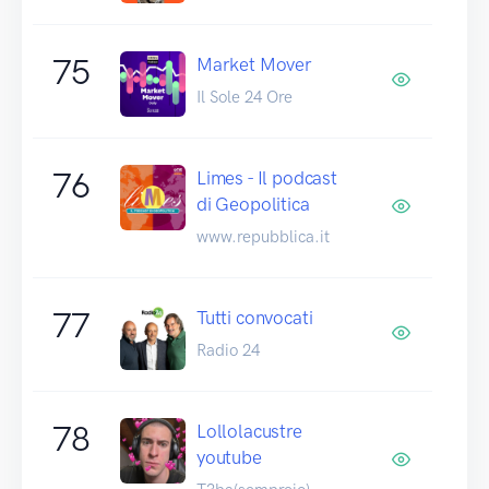
75
Market Mover
Il Sole 24 Ore
76
Limes - Il podcast
di Geopolitica
www.repubblica.it
77
Tutti convocati
Radio 24
78
Lollolacustre
youtube