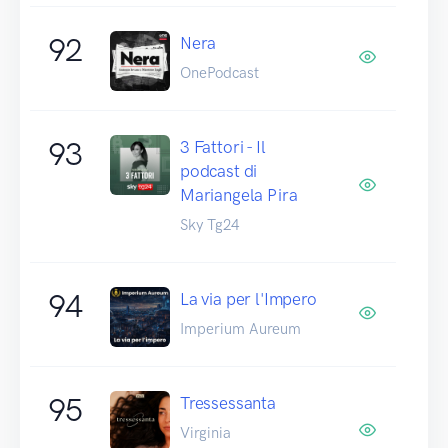
92
Nera
OnePodcast
93
3 Fattori - Il
podcast di
Mariangela Pira
Sky Tg24
94
La via per l'Impero
Imperium Aureum
95
Tressessanta
Virginia