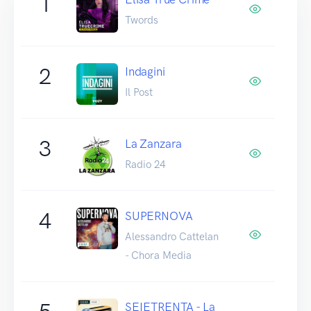
1
Twords
2
Indagini
Il Post
3
La Zanzara
Radio 24
4
SUPERNOVA
Alessandro Cattelan
- Chora Media
SEIETRENTA - La