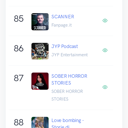
85
SCANNER
Fanpage.it
86
JYP Podcast
JYP Entertainment
87
SOBER HORROR
STORIES
SOBER HORROR
STORIES
88
Love bombing -
Storie di