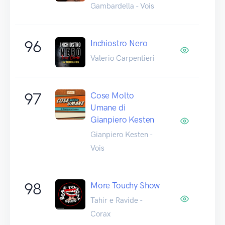
Gambardella - Vois
96
Inchiostro Nero
Valerio Carpentieri
97
Cose Molto
Umane di
Gianpiero Kesten
Gianpiero Kesten -
Vois
98
More Touchy Show
Tahir e Ravide -
Corax