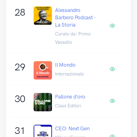
28
Alessandro
Barbero Podcast -
La Storia
Curato da: Primo
Vassallo
29
Il Mondo
Internazionale
30
Pallone d'oro
Class Editori
31
CEO: Next Gen