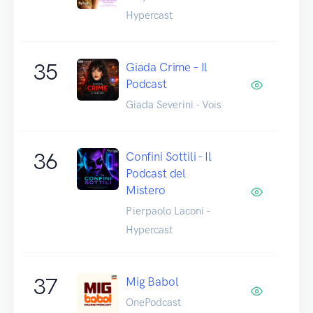
Hypercast
35
Giada Crime – Il
Podcast
Giada Severini - Vois
36
Confini Sottili - Il
Podcast del
Mistero
Pierpaolo Laconi -
Hypercast
37
Mig Babol
OnePodcast