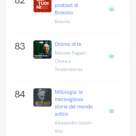
podcast di
Boscolo
Boscolo
83
Dicono di te
Malcom Pagani -
Chora e
Tenderstories
84
Mitologia: le
meravigliose
storie del mondo
antico
Alessandro Gelain -
Vois