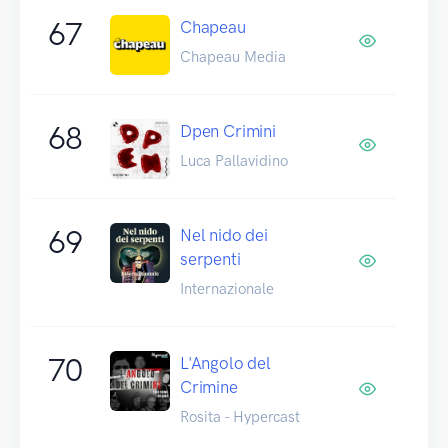
67
Chapeau
Chapeau Media
68
Dpen Crimini
Luca Pallavidino
69
Nel nido dei
serpenti
Internazionale
70
L'Angolo del
Crimine
Rosita - Hypercast