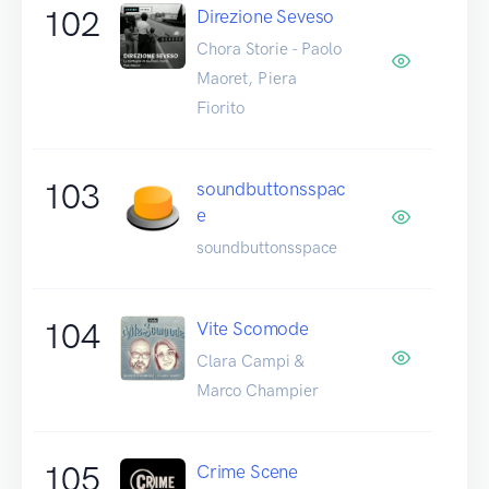
102
Direzione Seveso
Chora Storie - Paolo
Maoret, Piera
Fiorito
103
soundbuttonsspac
e
soundbuttonsspace
104
Vite Scomode
Clara Campi &
Marco Champier
105
Crime Scene