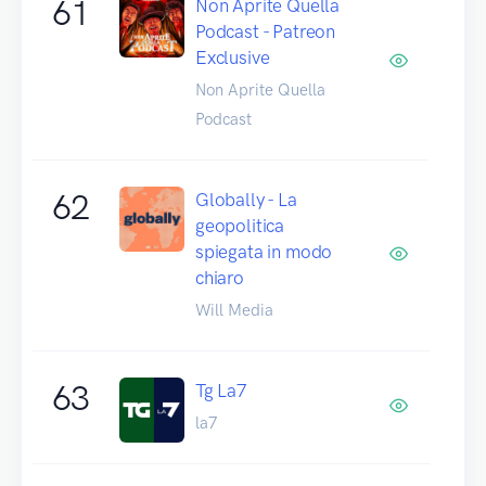
61
Non Aprite Quella
Podcast - Patreon
Exclusive
Non Aprite Quella
Podcast
62
Globally - La
geopolitica
spiegata in modo
chiaro
Will Media
63
Tg La7
la7