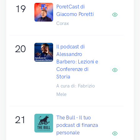
19
PoretCast di
Giacomo Poretti
Corax
20
Il podcast di
Alessandro
Barbero: Lezioni e
Conferenze di
Storia
A cura di: Fabrizio
Mele
21
The Bull - Il tuo
podcast di finanza
personale