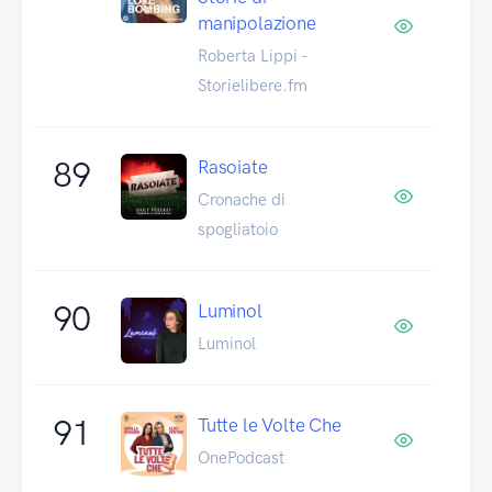
manipolazione
Roberta Lippi -
Storielibere.fm
89
Rasoiate
Cronache di
spogliatoio
90
Luminol
Luminol
91
Tutte le Volte Che
OnePodcast