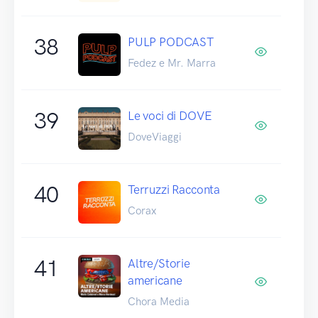
38
PULP PODCAST
Fedez e Mr. Marra
39
Le voci di DOVE
DoveViaggi
40
Terruzzi Racconta
Corax
41
Altre/Storie
americane
Chora Media