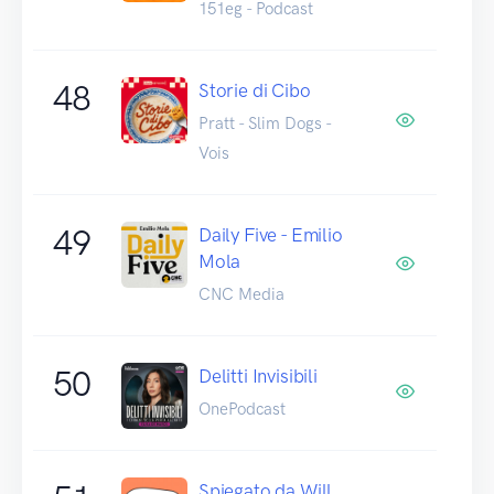
151eg - Podcast
48
Storie di Cibo
Pratt - Slim Dogs -
Vois
49
Daily Five - Emilio
Mola
CNC Media
50
Delitti Invisibili
OnePodcast
Spiegato da Will