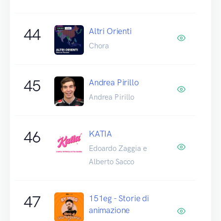
44
Altri Orienti
Chora
45
Andrea Pirillo
Andrea Pirillo
46
KATIA
Edoardo Zaggia e
Alberto Sacco
47
151eg - Storie di
animazione