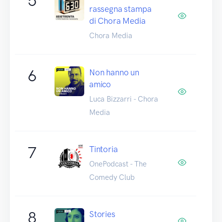
5
rassegna stampa
di Chora Media
Chora Media
6
Non hanno un
amico
Luca Bizzarri - Chora
Media
7
Tintoria
OnePodcast - The
Comedy Club
8
Stories