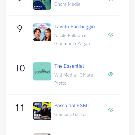
Chora Media
9
Tavolo Parcheggio
Nicole Pallado e
Gianmarco Zagato
10
The Essential
Will Media - Chiara
Piotto
11
Passa dal BSMT
Gianluca Gazzoli