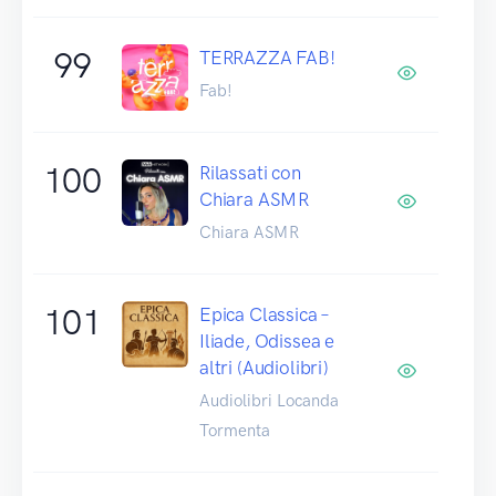
99
TERRAZZA FAB!
Fab!
100
Rilassati con
Chiara ASMR
Chiara ASMR
101
Epica Classica –
Iliade, Odissea e
altri (Audiolibri)
Audiolibri Locanda
Tormenta