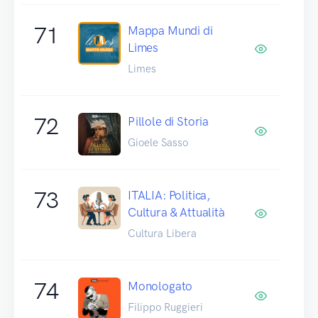
71
Mappa Mundi di
Limes
Limes
72
Pillole di Storia
Gioele Sasso
73
ITALIA: Politica,
Cultura & Attualità
Cultura Libera
74
Monologato
Filippo Ruggieri