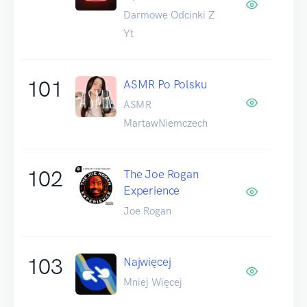
Darmowe Odcinki Z
Yt
101
ASMR Po Polsku
ASMR
MartawNiemczech
102
The Joe Rogan
Experience
Joe Rogan
103
Najwięcej
Mniej Więcej