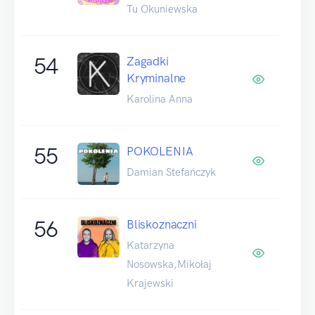
Tu Okuniewska
54
Zagadki
Kryminalne
Karolina Anna
55
POKOLENIA
Damian Stefańczyk
56
Bliskoznaczni
Katarzyna
Nosowska,Mikołaj
Krajewski