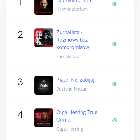
1
Kryminatorium
2
Żurnalista -
Rozmowy bez
kompromisów
zurnalistapl
3
Piąte: Nie zabijaj
Justyna Mazur
4
Olga Herring True
Crime
Olga Herring