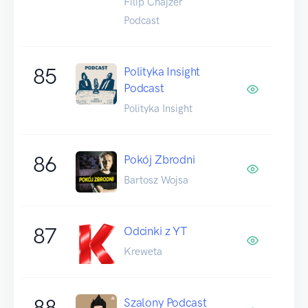
Filip Chajzer
Podcast
85
Polityka Insight
Podcast
Polityka Insight
86
Pokój Zbrodni
Bartosz Wojsa
87
Odcinki z YT
Kreweta
88
Szalony Podcast