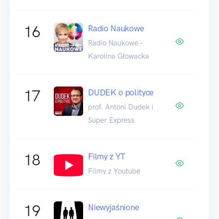
16
Radio Naukowe
Radio Naukowe -
Karolina Głowacka
17
DUDEK o polityce
prof. Antoni Dudek i
Super Express
18
Filmy z YT
Filmy z Youtube
19
Niewyjaśnione