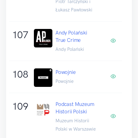
Piotr Tarczyński i
Łukasz Pawłowski
107
Andy Polański
True Crime
Andy Polański
108
Powojnie
Powojnie
109
Podcast Muzeum
Historii Polski
Muzeum Historii
Polski w Warszawie