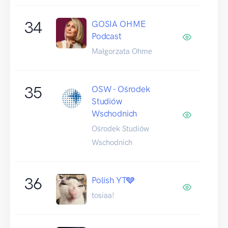
34
GOSIA OHME
Podcast
Małgorzata Ohme
35
OSW - Ośrodek
Studiów
Wschodnich
Ośrodek Studiów
Wschodnich
36
Polish YT🩶
tosiaa!