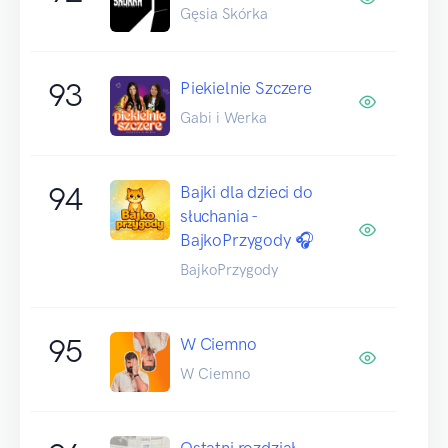
Gęsia Skórka
93
Piekielnie Szczere
Gabi i Werka
94
Bajki dla dzieci do
słuchania -
BajkoPrzygody 🎧
BajkoPrzygody
95
W Ciemno
W Ciemno
Ostatni rozdział