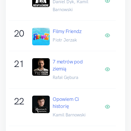
Daniel Dyk, Kamil
Barnowski
20
Filmy Friendz
Piotr Jerzak
21
7 metrów pod
ziemią
Rafał Gębura
22
Opowiem Ci
historię
Kamil Barnowski