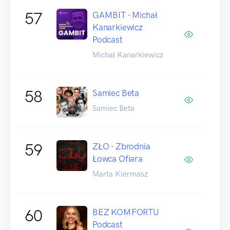
57
GAMBIT - Michał
Kanarkiewicz
Podcast
Michał Kanarkiewicz
58
Samiec Beta
Samiec Beta
59
ZŁO - Zbrodnia
Łowca Ofiara
Marta Kiermasz
60
BEZ KOMFORTU
Podcast