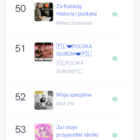
50
Za Rubieżą.
Historia i polityka
Miłosz Szymański
51
🇵🇱❤️POLSKA
GUROM❤️🇵🇱
🇵🇱POLSKA
GUROM🇵🇱
52
Misja specjalna
RMF FM
53
Ja i moje
przyjaciółki idiotki