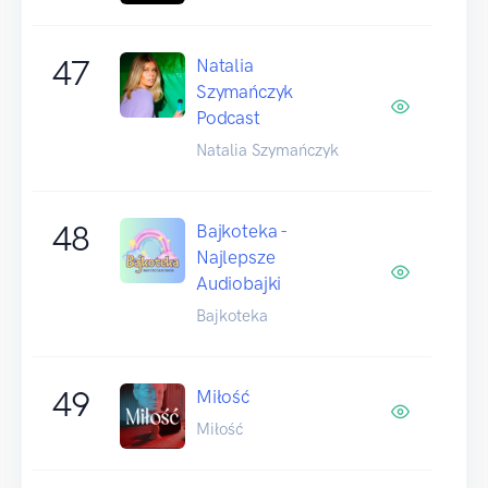
47
Natalia
Szymańczyk
Podcast
Natalia Szymańczyk
48
Bajkoteka -
Najlepsze
Audiobajki
Bajkoteka
49
Miłość
Miłość