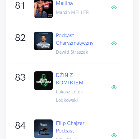
81
Mellina
Marcin MELLER
82
Podcast
Charyzmatyczny
Dawid Straszak
83
DŻIN Z
KOMIKIEM
Łukasz Lotek
Lodkowski
84
Filip Chajzer
Podcast