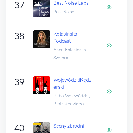
37
Best Noise Labs
Best Noise
38
Kolasinska
Podcast
Anna Kolasinska
Szemraj
39
WojewódzkiKędzi
erski
Kuba Wojewódzki,
Piotr Kędzierski
40
Sceny zbrodni