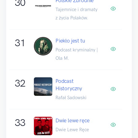
30
Polskie Zbrodnie
Tajemnice i dramaty
z życia Polaków.
31
Piekło jest tu
Podcast kryminalny |
Ola M.
32
Podcast
Historyczny
Rafał Sadowski
33
Dwie lewe ręce
Dwie Lewe Ręce