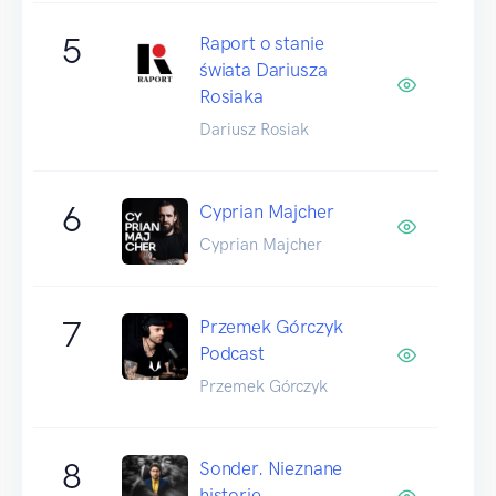
5
Raport o stanie
świata Dariusza
Rosiaka
Dariusz Rosiak
6
Cyprian Majcher
Cyprian Majcher
7
Przemek Górczyk
Podcast
Przemek Górczyk
8
Sonder. Nieznane
historie