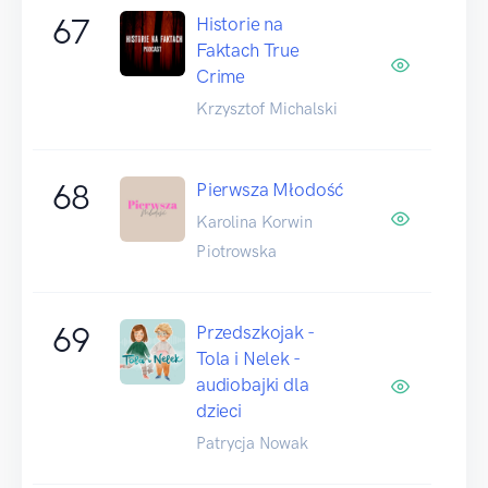
67
Historie na
Faktach True
Crime
Krzysztof Michalski
68
Pierwsza Młodość
Karolina Korwin
Piotrowska
69
Przedszkojak -
Tola i Nelek -
audiobajki dla
dzieci
Patrycja Nowak