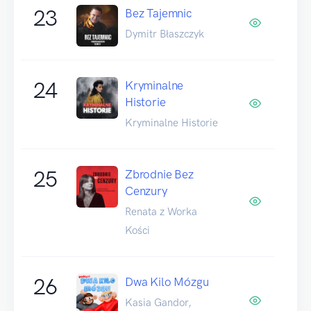
23
Bez Tajemnic
Dymitr Błaszczyk
24
Kryminalne
Historie
Kryminalne Historie
25
Zbrodnie Bez
Cenzury
Renata z Worka
Kości
26
Dwa Kilo Mózgu
Kasia Gandor,