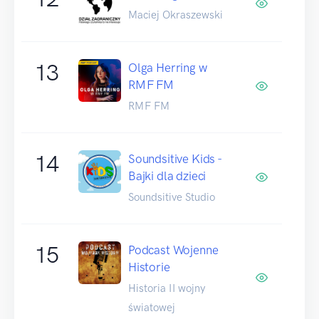
Maciej Okraszewski
13
Olga Herring w
RMF FM
RMF FM
14
Soundsitive Kids -
Bajki dla dzieci
Soundsitive Studio
15
Podcast Wojenne
Historie
Historia II wojny
światowej