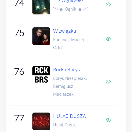
74
*`°~Ogniczek~°'*
`*~🔥|Ognik|🔥~*'
75
W związku
Paulina i Maciej
Orłoś
76
Rock i Borys
Borys Niespielak,
Remigiusz
Maciaszek
77
HULAJ DUSZA
Hulaj Dusza