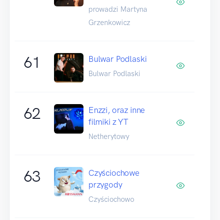
prowadzi Martyna
Grzenkowicz
61
Bulwar Podlaski
Bulwar Podlaski
62
Enzzi, oraz inne
filmiki z YT
Netherytowy
63
Czyściochowe
przygody
Czyściochowo