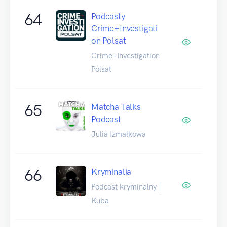
64
Podcasty
Crime+Investigati
on Polsat
Crime+Investigation
Polsat
65
Matcha Talks
Podcast
Julia Izmałkowa
66
Kryminalia
Podcast kryminalny |
Kuba