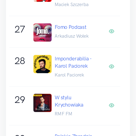
Maciek Szczerba
27
Fomo Podcast
Arkadiusz Wołek
28
Imponderabilia -
Karol Paciorek
Karol Paciorek
29
W stylu
Krychowiaka
RMF FM