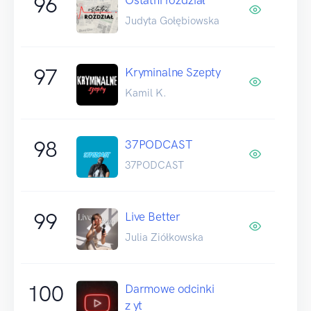
96
Judyta Gołębiowska
97
Kryminalne Szepty
Kamil K.
98
37PODCAST
37PODCAST
99
Live Better
Julia Ziółkowska
100
Darmowe odcinki
z yt