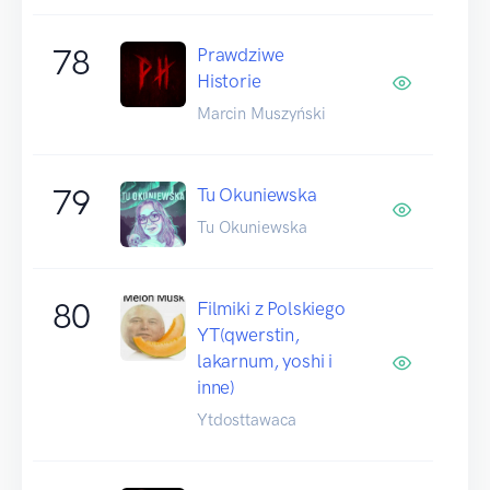
78
Prawdziwe
Historie
Marcin Muszyński
79
Tu Okuniewska
Tu Okuniewska
80
Filmiki z Polskiego
YT(qwerstin,
lakarnum, yoshi i
inne)
Ytdosttawaca