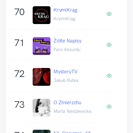
70
KrymiKrąg
KrymiKrąg
71
Żółte Napisy
Para Absurdu
72
MysteryTV
Jakub Rutka
73
O Zmierzchu
Marta Niedzwiecka