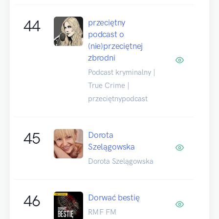
44
przeciętny
podcast o
(nie)przeciętnej
zbrodni
Podcast kryminalny |
True Crime |
przeciętnypodcast
45
Dorota
Szelągowska
Dorota Szelągowska
46
Dorwać bestię
RMF FM