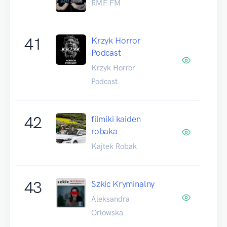
RMF FM
41
Krzyk Horror
Podcast
Krzyk Horror
Podcast
42
filmiki kaiden
robaka
Kajtek Robak
43
Szkic Kryminalny
Aleksandra
Orłowska