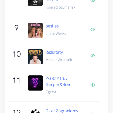
Konrad Szymański
9
besties
Lila & Werka
10
Rezultaty
Michał Wrzosek
11
ZGRZYT by
Gimper&Revo
Zgrzyt
12
Dział Zagraniczny