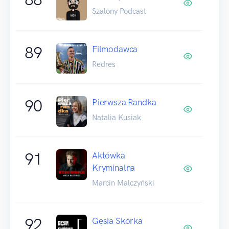
Szalony Podcast
89
Filmodawca
Redres
90
Pierwsza Randka
Natalia Kusiak
91
Aktówka
Kryminalna
Marcin Malczyński
92
Gęsia Skórka