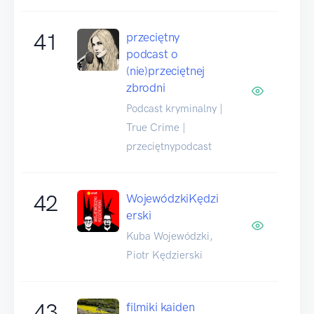
41
przeciętny
podcast o
(nie)przeciętnej
zbrodni
Podcast kryminalny |
True Crime |
przeciętnypodcast
42
WojewódzkiKędzi
erski
Kuba Wojewódzki,
Piotr Kędzierski
43
filmiki kaiden