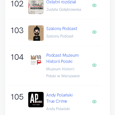
102
Ostatni rozdział
Judyta Gołębiowska
103
Szalony Podcast
Szalony Podcast
104
Podcast Muzeum
Historii Polski
Muzeum Historii
Polski w Warszawie
105
Andy Polański
True Crime
Andy Polański