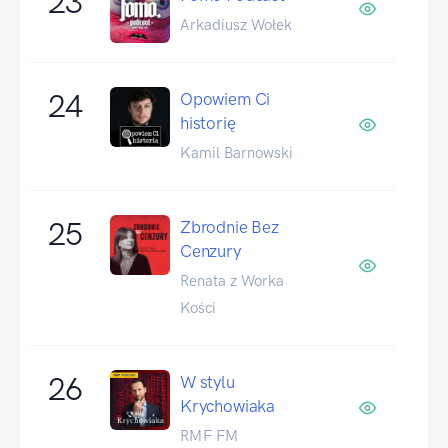
23
Arkadiusz Wołek
24
Opowiem Ci
historię
Kamil Barnowski
25
Zbrodnie Bez
Cenzury
Renata z Worka
Kości
26
W stylu
Krychowiaka
RMF FM