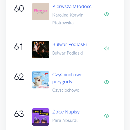
60
Pierwsza Młodość
Karolina Korwin
Piotrowska
61
Bulwar Podlaski
Bulwar Podlaski
62
Czyściochowe
przygody
Czyściochowo
63
Żółte Napisy
Para Absurdu