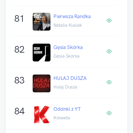
81
Pierwsza Randka
Natalia Kusiak
82
Gęsia Skórka
Gęsia Skórka
83
HULAJ DUSZA
Hulaj Dusza
84
Odcinki z YT
Kreweta