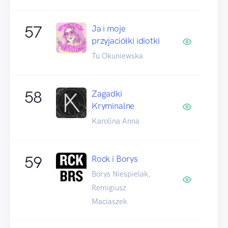
57
Ja i moje
przyjaciółki idiotki
Tu Okuniewska
58
Zagadki
Kryminalne
Karolina Anna
59
Rock i Borys
Borys Niespielak,
Remigiusz
Maciaszek