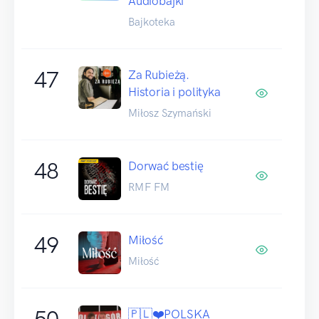
Audiobajki
Bajkoteka
47
Za Rubieżą.
Historia i polityka
Miłosz Szymański
48
Dorwać bestię
RMF FM
49
Miłość
Miłość
50
🇵🇱❤️POLSKA