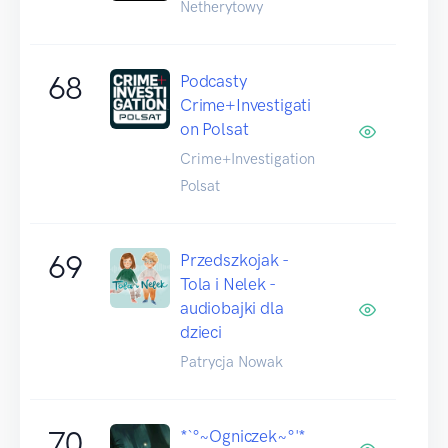
Netherytowy
68
Podcasty
Crime+Investigati
on Polsat
Crime+Investigation
Polsat
69
Przedszkojak -
Tola i Nelek -
audiobajki dla
dzieci
Patrycja Nowak
70
*`°~Ogniczek~°'*