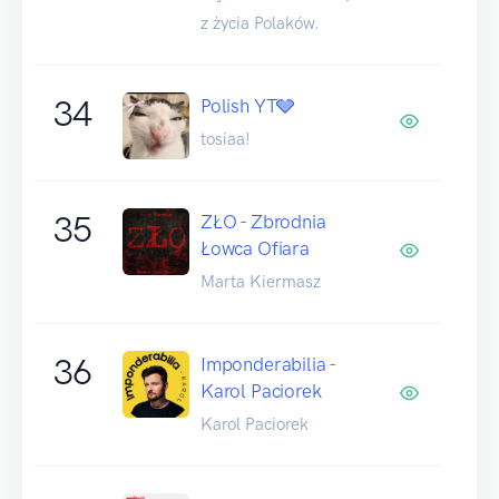
z życia Polaków.
34
Polish YT🩶
tosiaa!
35
ZŁO - Zbrodnia
Łowca Ofiara
Marta Kiermasz
36
Imponderabilia -
Karol Paciorek
Karol Paciorek