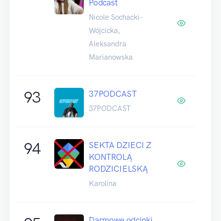
Podcast
Nicole Sochacki-
Wójcicka,
Aleksandra
Marianowska
93
37PODCAST
37PODCAST
94
SEKTA DZIECI Z
KONTROLĄ
RODZICIELSKĄ
Karolina
Darmowe odcinki