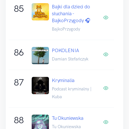
85
Bajki dla dzieci do
słuchania -
BajkoPrzygody 🎧
BajkoPrzygody
86
POKOLENIA
Damian Stefańczyk
87
Kryminalia
Podcast kryminalny |
Kuba
88
Tu Okuniewska
Tu Okuniewska