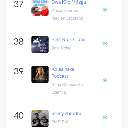
37
Dwa Kilo Mózgu
Kasia Gandor,
Maciek Szczerba
38
Best Noise Labs
Best Noise
39
Kolasinska
Podcast
Anna Kolasinska
Szemraj
40
Sceny zbrodni
RMF FM