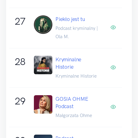
27
Piekło jest tu
Podcast kryminalny |
Ola M.
28
Kryminalne
Historie
Kryminalne Historie
29
GOSIA OHME
Podcast
Małgorzata Ohme