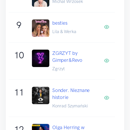
Michał Wrzosek
9
besties
Lila & Werka
10
ZGRZYT by
Gimper&Revo
Zgrzyt
11
Sonder. Nieznane
historie
Konrad Szymański
12
Olga Herring w