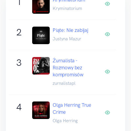
1
Kryminatorium
2
Piąte: Nie zabijaj
Justyna Mazur
3
Żurnalista -
Rozmowy bez
kompromisów
zurnalistapl
4
Olga Herring True
Crime
Olga Herring