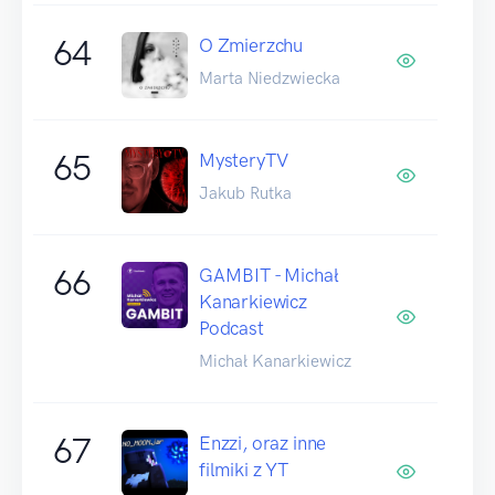
64
O Zmierzchu
Marta Niedzwiecka
65
MysteryTV
Jakub Rutka
66
GAMBIT - Michał
Kanarkiewicz
Podcast
Michał Kanarkiewicz
67
Enzzi, oraz inne
filmiki z YT