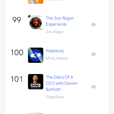
99
The Joe Rogan
Experience
Joe Rogan
100
Najwięcej
Mniej Więcej
101
The Diary Of A
CEO with Steven
Bartlett
FlightStory