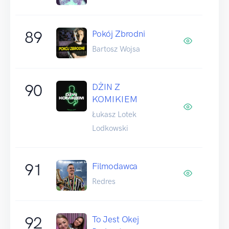
89
Pokój Zbrodni
Bartosz Wojsa
90
DŻIN Z
KOMIKIEM
Łukasz Lotek
Lodkowski
91
Filmodawca
Redres
92
To Jest Okej