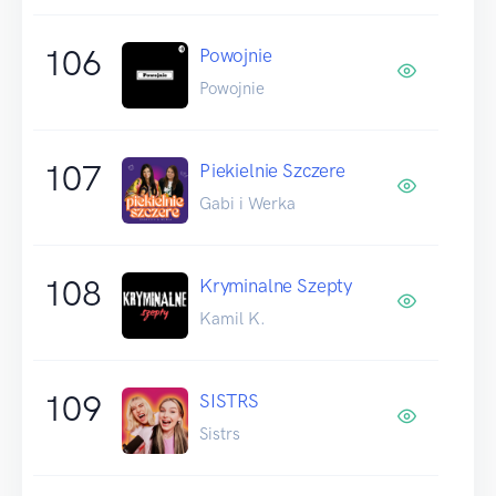
106
Powojnie
Powojnie
107
Piekielnie Szczere
Gabi i Werka
108
Kryminalne Szepty
Kamil K.
109
SISTRS
Sistrs