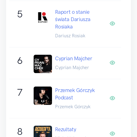
5
Raport o stanie
świata Dariusza
Rosiaka
Dariusz Rosiak
6
Cyprian Majcher
Cyprian Majcher
7
Przemek Górczyk
Podcast
Przemek Górczyk
8
Rezultaty