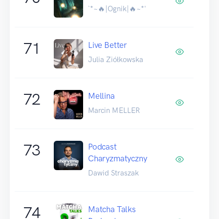
`*~🔥|Ognik|🔥~*'
71
Live Better
Julia Ziółkowska
72
Mellina
Marcin MELLER
73
Podcast
Charyzmatyczny
Dawid Straszak
74
Matcha Talks