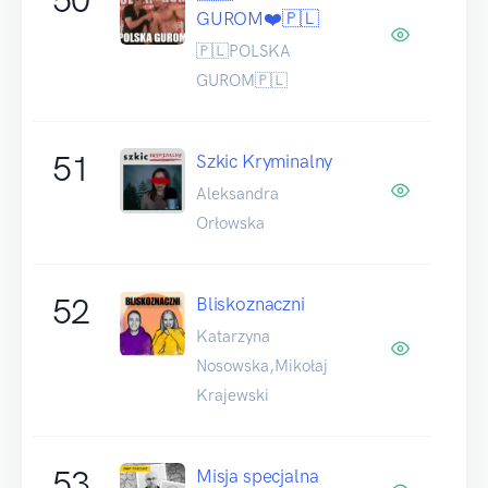
GUROM❤️🇵🇱
🇵🇱POLSKA
GUROM🇵🇱
51
Szkic Kryminalny
Aleksandra
Orłowska
52
Bliskoznaczni
Katarzyna
Nosowska,Mikołaj
Krajewski
53
Misja specjalna