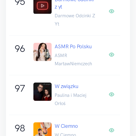
95
z yt
Darmowe Odcinki Z
Yt
96
ASMR Po Polsku
ASMR
MartawNiemczech
97
W związku
Paulina i Maciej
Orłoś
98
W Ciemno
W Ciemno