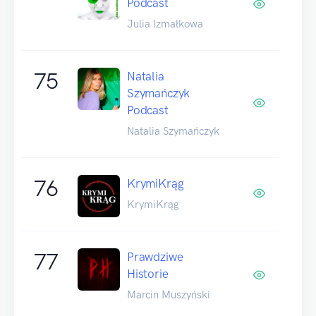
Podcast
Julia Izmałkowa
75
Natalia
Szymańczyk
Podcast
Natalia Szymańczyk
76
KrymiKrąg
KrymiKrąg
77
Prawdziwe
Historie
Marcin Muszyński