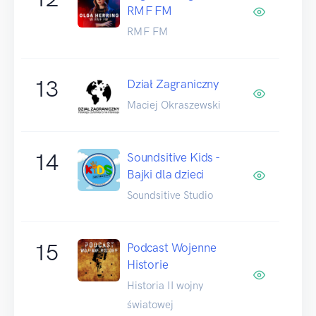
RMF FM
RMF FM
13
Dział Zagraniczny
Maciej Okraszewski
14
Soundsitive Kids -
Bajki dla dzieci
Soundsitive Studio
15
Podcast Wojenne
Historie
Historia II wojny
światowej