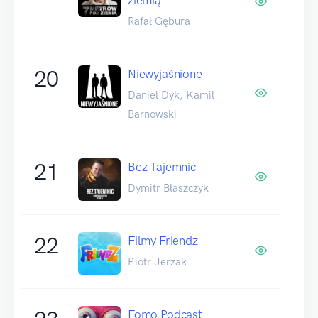
Rafał Gębura
20
Niewyjaśnione
Daniel Dyk, Kamil
Barnowski
21
Bez Tajemnic
Dymitr Błaszczyk
22
Filmy Friendz
Piotr Jerzak
Fomo Podcast