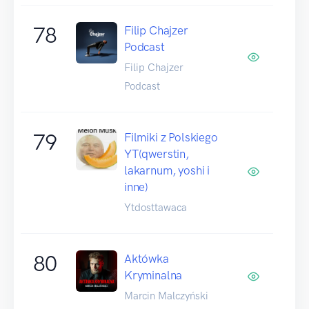
78
Filip Chajzer
Podcast
Filip Chajzer
Podcast
79
Filmiki z Polskiego
YT(qwerstin,
lakarnum, yoshi i
inne)
Ytdosttawaca
80
Aktówka
Kryminalna
Marcin Malczyński