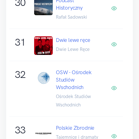
30
Podcast
Historyczny
Rafał Sadowski
31
Dwie lewe ręce
Dwie Lewe Ręce
32
OSW - Ośrodek
Studiów
Wschodnich
Ośrodek Studiów
Wschodnich
33
Polskie Zbrodnie
Tajemnice i dramaty