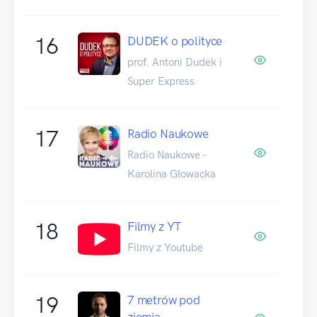
16
DUDEK o polityce
prof. Antoni Dudek i
Super Express
17
Radio Naukowe
Radio Naukowe -
Karolina Głowacka
18
Filmy z YT
Filmy z Youtube
19
7 metrów pod
ziemią