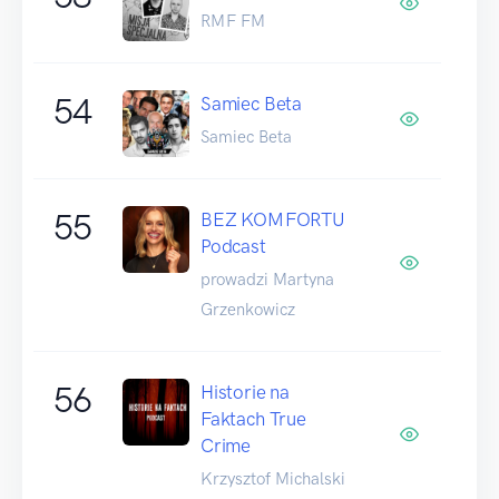
RMF FM
54
Samiec Beta
Samiec Beta
55
BEZ KOMFORTU
Podcast
prowadzi Martyna
Grzenkowicz
56
Historie na
Faktach True
Crime
Krzysztof Michalski